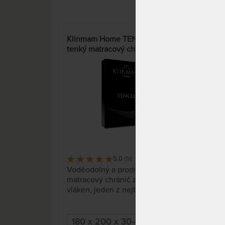
Klinmam Home TENCEL 45 -
HYP
tenký matracový chránič
matr
"Fér
5,0
(1x)
9 x
Voděodolný a prodyšný
Zabr
matracový chránič z přírodních
prod
vláken, jeden z nejtenších ve
na 9
své třídě.