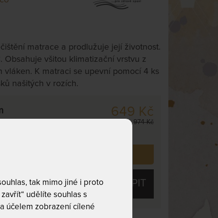
ištění matrace a prodlužuje její životnost.
. Obsahuje všitou klimatizační vrstvu z
h vláken. K matraci se upevní pomocí 4 ks
ů našitých v rozích.
649 Kč
m
odesíláme
974 Kč
dnů
 již zakoupilo
796
zákazníků.
KOUPIT
uhlas, tak mimo jiné i proto
zavřít“ udělíte souhlas s
a účelem zobrazení cílené