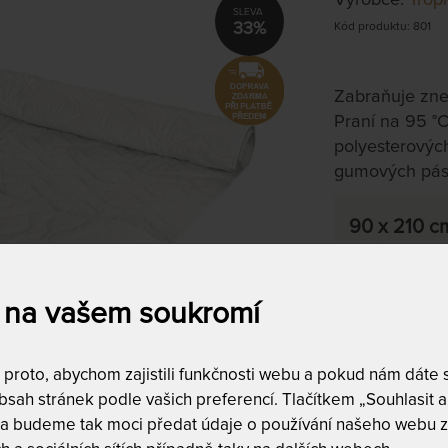
33%
Kód produktu: 801
Zabraňuje zneč
Praní na 95 °C
polyesterovýc
gumových pásk
90 x 210 c
skladem 5 ks,
do 1 - 2 prac. 
 na vašem soukromí
Tento produkt si
roto, abychom zajistili funkčnosti webu a pokud nám dáte so
sah stránek podle vašich preferencí. Tlačítkem „Souhlasit a 
 a budeme tak moci předat údaje o používání našeho webu z