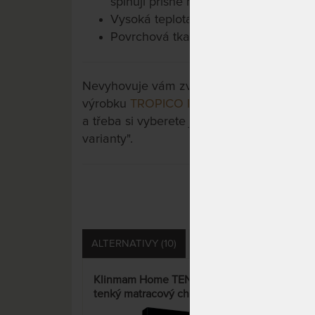
splňují přísné normy certifikace Öko-
Vysoká teplota praní 95 °C eliminuje
Povrchová tkanina: 50 - 52 % polyest
Nevyhovuje vám zvolená varianta výrobku?
výrobku
TROPICO POLYCOTTON MEDICAL - 
a třeba si vyberete jinou. Stačí si rozklikn
varianty".
ALTERNATIVY (10)
PŘÍSLUŠENSTVÍ (1)
S
Klinmam Home TENCEL 30 -
AEGI
tenký matracový chránič
anti