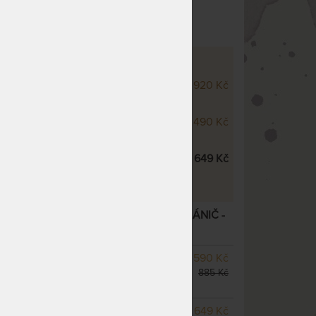
 životnost
Praní na 95 °C
INACE S:
DUO+ a přikrývky SINGLE
920 Kč
n Medical s praním na 95 °C
ývka Polycotton Medical s
1 490 Kč
 95 °C
 chránič Polycotton Medical s
649 Kč
 95 °C
COTTON MEDICAL - MATRACOVÝ CHRÁNIČ -
– další varianty
SKLADEM > 10 KS
590 Kč
odesíláme do 1 - 2 prac.
885 Kč
dnů
SKLADEM 5 KS
odesíláme
649 Kč