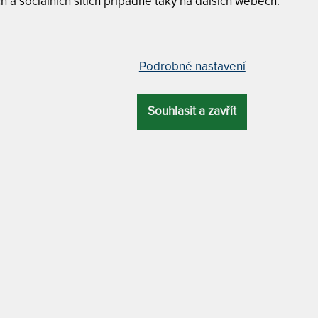
h a sociálních sítích případně taky na dalších webech.
Prodlužuje
IDEÁLNÍ KOMB
Podrobné nastavení
ový chránič - praní na 95 °C 90 x
POLŠTÁŘ 
Polycotto
Souhlasit a zavřít
DUO přikr
praním na
DALŠÍ VÝHODA
Matracový
zdravotnický prostředek / praní na 95 °C
praním na
TROPICO POLY
matraci pomocí 4 ks gumových pásků
PRANÍ NA 95 °C
atrace před znečištěním a výrazně
á lůžku tepelnou izolaci díky všité
90 x 200 cm
2
ouno v hmotnosti 200 g/m
. Materiály
90 x 210 cm