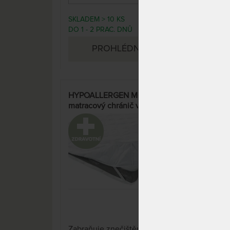
SKLADEM > 10 KS
DO 1
2 590 Kč
DO 1 - 2 PRAC. DNŮ
DNŮ
PROHLÉDNOUT
HYPOALLERGEN MOLTON 25 -
HYP
matracový chránič v akci
matr
"Férové ceny" - praní na 60 °C
"Fér
33%
Zabr
1 x
Zabraňuje znečištění matrace a
prod