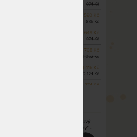
do 1 - 2 prac. dnů
974 Kč
SKLADEM 4 KS
odesíláme
590 Kč
do 1 - 2 prac. dnů
885 Kč
m
SKLADEM 4 KS
odesíláme
649 Kč
do 1 - 2 prac. dnů
974 Kč
SKLADEM 4 KS
odesíláme
708 Kč
do 1 - 2 prac. dnů
1 062 Kč
SKLADEM 4 KS
odesíláme
1 416 Kč
do 1 - 2 prac. dnů
2 124 Kč
SKLADEM 3 KS
odesíláme
1 274 Kč
ZOBRAZIT VŠECHNY VARIANTY
do 1 - 2 prac. dnů
1 912 Kč
(další na objednávku do 10
- 15 prac. dnů)
SKLADEM 2 KS
odesíláme
826 Kč
do 1 - 2 prac. dnů
1 239 Kč
HYPOALLERGEN - matracový
(další na objednávku do 10
chránič v akci "Férové ceny" -
- 15 prac. dnů)
praní na 60 °C