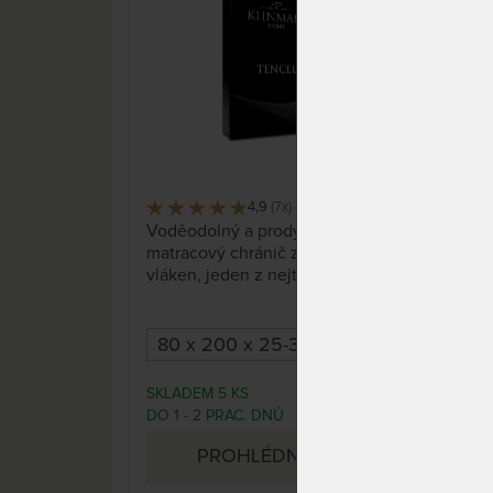
4,9
(7x)
383 x
Voděodolný a prodyšný
Matr
matracový chránič z přírodních
odol
vláken, jeden z nejtenších ve
rozt
své třídě.
Pran
gum
matr
SKLADEM 5 KS
SKL
1 390 Kč
DO 1 - 2 PRAC. DNŮ
DO 1
(dal
PROHLÉDNOUT
do 10