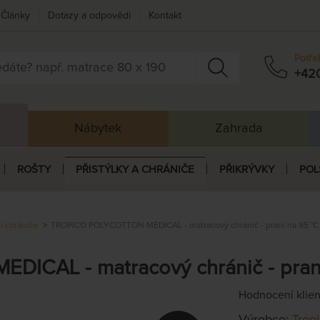
Články
Dotazy a odpovědi
Kontakt
Potře
+42
Nábytek
Zahrada
ROŠTY
PŘISTÝLKY A CHRÁNIČE
PŘIKRÝVKY
POL
ní chrániče
TROPICO POLYCOTTON MEDICAL - matracový chránič - praní na 95 °C 
CAL - matracový chránič - praní
Hodnocení klie
Výrobce:
Trop