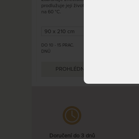
prodlužuje její životnost. Praní
na 6
na 60 °C.
DO 1
DO 10 - 15 PRAC.
DNŮ
682 Kč
DNŮ
1 018 Kč
PROHLÉDNOUT
Doručení do 3 dnů