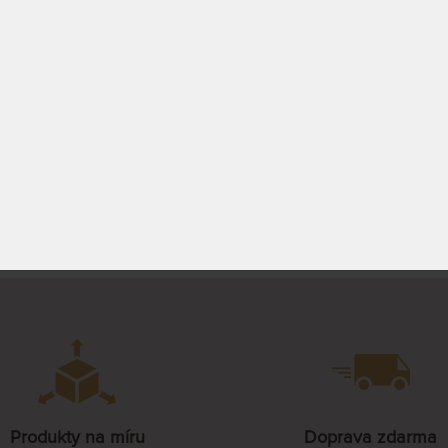
0 °C.
85 x 210 cm
0 - 15 PRAC.
682 Kč
110 x 210 cm
1 018 Kč
PROHLÉDNOUT
120 x 210 cm
140 x 210 cm
160 x 210 cm
Produkty na míru
Doprava zdarma
180 x 210 cm