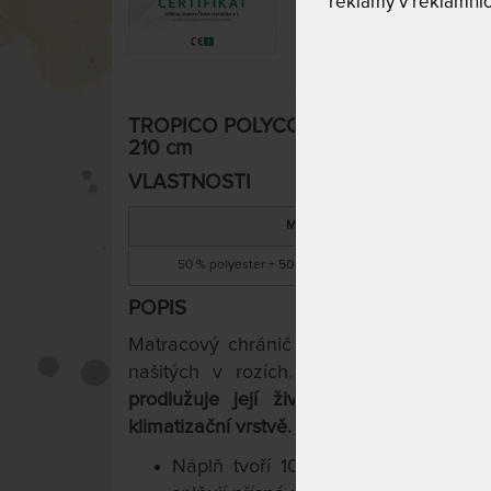
reklamy v reklamníc
TROPICO POLYCOTTON MEDICAL - matrac
210 cm
VLASTNOSTI
MATERIÁL
50 % polyester + 50 % bavlna / duté PES vlákno
POPIS
Matracový chránič se upevní přímo na 
našitých v rozích.
Slouží k ochraně m
prodlužuje její životnost. Zároveň dod
klimatizační vrstvě.
Náplň tvoří 100 % polyesterové r