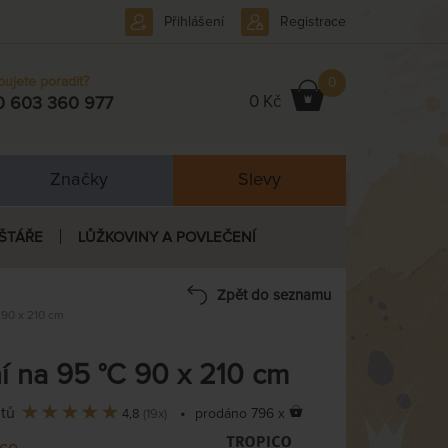
Přihlášení
Registrace
bujete poradit?
0
0 Kč
0 603 360 977
Značky
Slevy
ŠTÁŘE
LŮŽKOVINY A POVLEČENÍ
Zpět do seznamu
90 x 210 cm
 na 95 °C 90 x 210 cm
ntů
•
prodáno 796 x
4,8
(19x)
ico