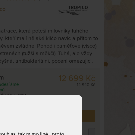
ico
trace, která poteší milovníky tuhého
y, kteří mají nějaké kilčo navíc a přitom to
ěvem zvládne. Pohodlí paměťové (visco)
tranách (tužší a měkčí). Tuhá, ale vždy
yšná, antibakteriální, pocení omezující.
12 699 Kč
cm
odesíláme
14 940 Kč
dnů
ladu do 5 prac.
 již zakoupilo
79
zákazníků.
ROPICO POLYCOTTON MEDICAL -
uhlas, tak mimo jiné i proto