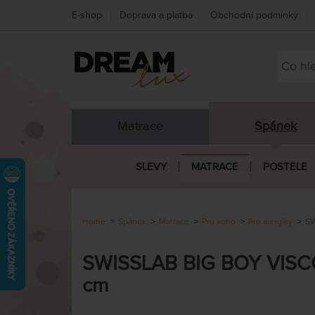
E-shop
Doprava a platba
Obchodní podmínky
Matrace
Spánek
SLEVY
MATRACE
POSTELE
Home
Spánek
Matrace
Pro koho
Pro alergiky
SW
SWISSLAB BIG BOY VISCO 
cm