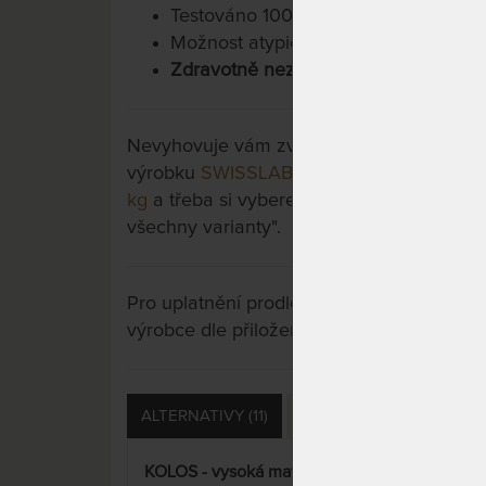
Testováno 100.000x.
Možnost atypických rozměrů.
Zdravotně nezávadné materiály.
Nevyhovuje vám zvolená varianta výrobku?
výrobku
SWISSLAB BIG BOY VISCO 26 cm -
kg
a třeba si vyberete jinou. Stačí si rozkli
všechny varianty".
Pro uplatnění prodloužené záruky je nutn
výrobce dle přiložených instrukcí u výrobk
ALTERNATIVY (11)
PŘÍSLUŠENSTVÍ (12)
KOLOS - vysoká matrace s extra
SWI