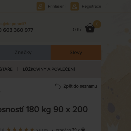
Přihlášení
Registrace
bujete poradit?
0
0 Kč
0 603 360 977
Značky
Slevy
ŠTÁŘE
LŮŽKOVINY A POVLEČENÍ
Zpět do seznamu
m
sností 180 kg 90 x 200
ntů
•
prodáno 79 x
5,0
(3x)