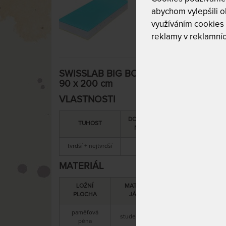
abychom vylepšili ob
využíváním cookies
reklamy v reklamníc
SWISSLAB BIG BOY VISCO 26 cm - ortop
90 x 200 cm
VLASTNOSTI
DOPORUČENÁ
SNÍMATELNÝ
TUHOST
NOSNOST
POTAH
tvrdší + nejtvrdší
180 kg
ano
MATERIÁL
LOŽNÍ
MATERIÁL
PLOCHA
JÁDRA
paměťová
s paměťovou pěno
studená pěna
pěna