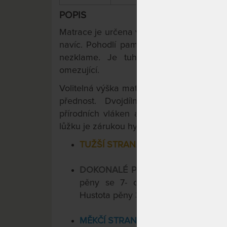
POPIS
Matrace je určena všem, kdo mají rádi tuhé
navíc. Pohodlí paměťové (visco) pěny na
nezklame. Je tuhá, ale vždy pohodlná,
omezující.
Volitelná výška matrace 22 nebo 26 cm v
přednost. Dvojdílný prošívaný antib
přírodních vláken a klimatizační konstr
lůžku je zárukou hygieny. Prát ho můžete
TUŽŠÍ STRANA MATRACE
- tužší p
DOKONALÉ POHODLNÉ JÁDRO
- 
pěny se 7- ortopedickými zónami
3
Hustota pěny 35 kg/m
.
MĚKČÍ STRANA MATRACE
- Měkčí 