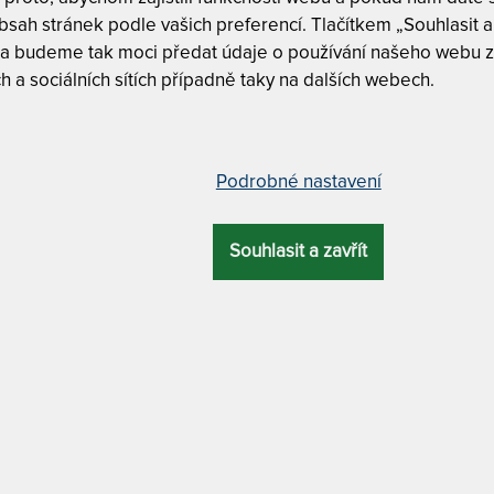
m
sah stránek podle vašich preferencí. Tlačítkem „Souhlasit a 
c
 a budeme tak moci předat údaje o používání našeho webu z
5
h a sociálních sítích případně taky na dalších webech.
edická matrace s nosností 180 kg
Podrobné nastavení
Tuhost 8 z
Nosnost 1
Souhlasit a zavřít
CELKOVÁ
ZÁRUKA
PROFILACE
ÚČEL
VÝŠKA
Odvod vlhk
26 cm
6 let
7 zón
xxl
Dělitelný 
MATERIÁL POTAHU
BIG BOY VISC
Big Boy V
u + antibakteriální + odvětrávací systém + Tencel /
Lyocell