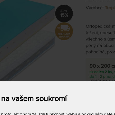
Výrobce:
Trop
15%
Ortopedická ma
ležení, unese t
všechno s úsm
pěny na obou s
pohodlná, prod
90 x 200 
skladem 2 ks,
do 1 - 2 prac. 
(další z ext. sk
dnů)
 na vašem soukromí
Tento produkt si
T
roto, abychom zajistili funkčnosti webu a pokud nám dáte so