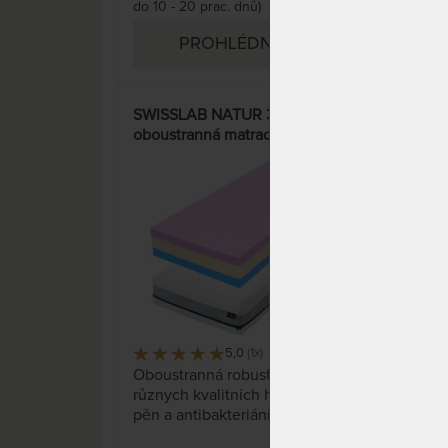
do 10 - 20 prac. dnů)
PROHLÉDNOUT
SWISSLAB NATUR 30 -
POL
oboustranná matrace vhodná
matr
pro alergiky - akce Svěží vánek
15%
5,0
(1x)
5 x
Oboustranná robustní matrace z
Jed
různych kvalitních hybridních
trhu
pěn a antibakteriáním Medicott
Vyr
potahem vhodným pro alergiky.
Pola