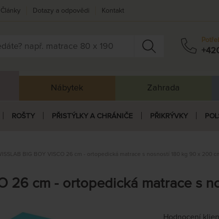
Články
Dotazy a odpovědi
Kontakt
Potře
+42
Nábytek
Zahrada
ROŠTY
PŘISTÝLKY A CHRÁNIČE
PŘIKRÝVKY
POL
ISSLAB BIG BOY VISCO 26 cm - ortopedická matrace s nosností 180 kg 90 x 200 c
26 cm - ortopedická matrace s no
Hodnocení klie