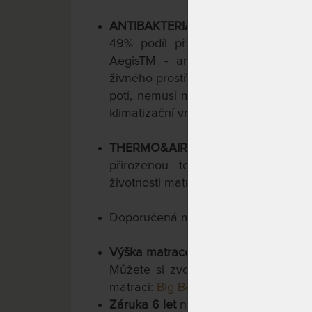
ANTIBAKTERIÁLNÍ PRATELNÝ POT
49% podíl přírodních vláken Tenc
AegisTM - antibakteriální a protir
živného prostředí pro roztoče) a je pre
potí, nemusí mít strach). Nejlepší vo
klimatizační vrstvou dutých vláken, dv
THERMO&AIR CONTROL
- větrací 
přirozenou termoregulaci, omeze
životnosti matrace na maximum.
Doporučená maximální
nosnost do 1
Výška matrace cca: 26 cm
.
Můžete si zvolit i variantu s výšk
matraci:
Big Boy Visco 22 cm
.
Záruka 6 let
na jádro matrace.