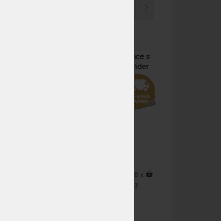
NA OBJEDNÁVKU
15 239 Kč
PROHLÉDNOUT
odesíláme do 10 - 20 prac.
17 928 Kč
dnů
NA OBJEDNÁVKU
18 287 Kč
odesíláme do 10 - 20 prac.
21 514 Kč
anná
SWISS EXCLUSIVE - matrace s
dnů
paměťovou pěnou v Lavender
NA OBJEDNÁVKU
26 820 Kč
potahu
odesíláme do 10 - 20 prac.
31 553 Kč
0%
dnů
NA OBJEDNÁVKU
24 382 Kč
odesíláme do 10 - 20 prac.
28 685 Kč
dnů
NA OBJEDNÁVKU
30 478 Kč
odesíláme do 10 - 20 prac.
35 856 Kč
dnů
x
18 x
Exkluzivní měkčí matrace z
NA OBJEDNÁVKU
30 478 Kč
ná s
kombinace švýcařské a
odesíláme do 10 - 20 prac.
35 856 Kč
paměťové pěny. To vše v
dnů
potahu Lavender s línou pěnou