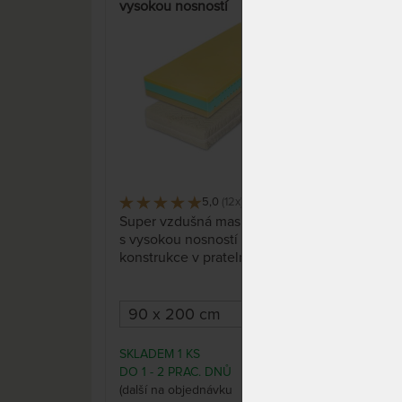
vysokou nosností
obou
uni
pěno
15%
5,0
(12x)
318 x
Super vzdušná masivní matrace
Obou
s vysokou nosností a stabilitou
vyšš
konstrukce v pratelném potahu
VIS
s kašmírovým vláknem. Kvalitní
Gel
a vysoce odolné pěny, velmi
doko
vysoká nosnost. Dvě masivní
ložné plochy zapadají do středu
jádra díky nelepenému zámku.
SKLADEM 1 KS
SKLA
8 594 Kč
Dokonalá vzdušnost, hygiena,
DO 1 - 2 PRAC. DNŮ
DO 
odvod potu a snadná údržba.
10 110 Kč
(další na objednávku