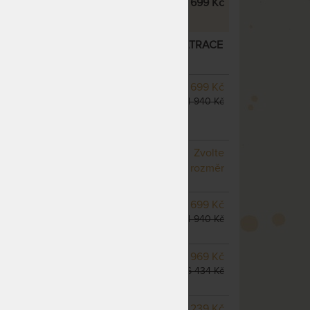
isco 26 cm
12 699 Kč
BOY VISCO 26 CM - ORTOPEDICKÁ MATRACE
0 KG
– další varianty
SKLADEM 2 KS
odesíláme
12 699 Kč
do 1 - 2 prac. dnů
14 940 Kč
(další z ext. skladu do 5
prac. dnů)
NA OBJEDNÁVKU
Zvolte
odesíláme do 10 - 20 prac.
rozměr
dnů
NA OBJEDNÁVKU
12 699 Kč
odesíláme do 10 - 20 prac.
14 940 Kč
dnů
NA OBJEDNÁVKU
13 969 Kč
odesíláme do 10 - 20 prac.
16 434 Kč
dnů
m
NA OBJEDNÁVKU
15 239 Kč