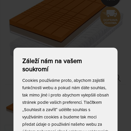
Záleží nám na vašem
soukromí
Cookies používáme proto, abychom zajistili
funkčnosti webu a pokud nám dáte souhlas,
tak mimo jiné i proto abychom vylepšili obsah
stránek podle vašich preferencí. Tlačítkem
„Souhlasit a zavřít“ udělíte souhlas s
využíváním cookies a budeme tak moci
předat údaje o používání našeho webu za