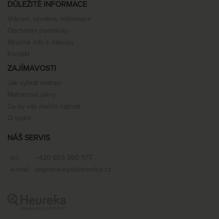
DŮLEŽITÉ INFORMACE
Vrácení, výměna, reklamace
Obchodní podmínky
Stručné info k nákupu
Kontakt
ZAJÍMAVOSTI
Jak vybrat matraci
Matracové pěny
Co by vás mohlo zajímat
O spaní
NÁŠ SERVIS
tel.:
+420 603 360 977
e-mail:
objednavky@dreamlux.cz