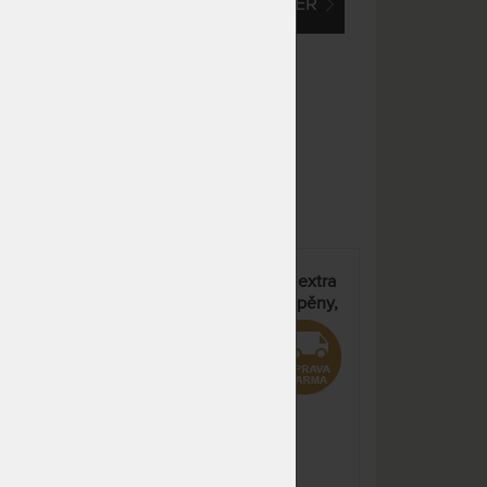
EM O VLASTNÍ, ATYPICKÝ ROZMĚR
NA OBJEDNÁVKU
9 859 Kč
odesíláme do 10 - 20 prac.
11 598 Kč
dnů
NA OBJEDNÁVKU
8 968 Kč
odesíláme do 10 - 20 prac.
10 550 Kč
dnů
NA OBJEDNÁVKU
11 203 Kč
odesíláme do 10 - 20 prac.
13 180 Kč
dnů
NA OBJEDNÁVKU
11 203 Kč
odesíláme do 10 - 20 prac.
13 180 Kč
á
PREMIUM EXTRA HARD - extra
dnů
tvrdá matrace ze studené pěny,
potah Aloe Vera Silver
NA OBJEDNÁVKU
11 203 Kč
odesíláme do 10 - 20 prac.
13 180 Kč
%
dnů
m
NA OBJEDNÁVKU
14 569 Kč
odesíláme do 10 - 20 prac.
17 140 Kč
dnů