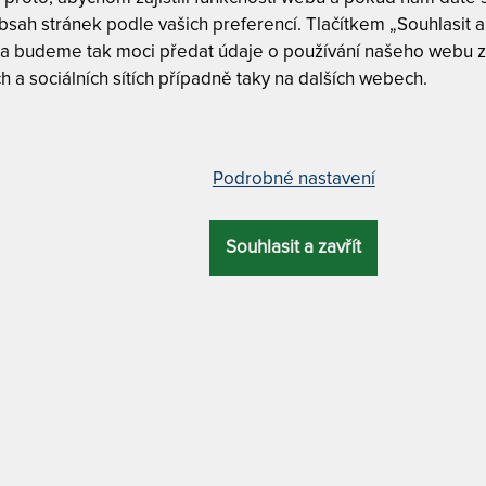
T
sah stránek podle vašich preferencí. Tlačítkem „Souhlasit a 
v
 a budeme tak moci předat údaje o používání našeho webu z
"
h a sociálních sítích případně taky na dalších webech.
4
T
v
ká matrace s kokosovým vláknem a
2
0 cm
Podrobné nastavení
1
T
Souhlasit a zavřít
v
ELKOVÁ
ZÁRUKA
PROFILACE
ÚČEL
2
VÝŠKA
1
20 cm
5 let
profilace Cube Care
xxl
T
p
2
DRA
MATERIÁL POTAHU
1
Tuhost 6 z
ová vlákna
s kašmírem
Nosnost 1