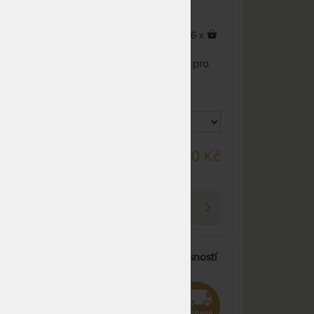
NA OBJEDNÁVKU
6 162 Kč
odesíláme do 10 - 20 prac.
7 249 Kč
dnů
5,0
(4x)
x
66 x
ace!
Extra tvrdá matrace z
NA OBJEDNÁVKU
6 162 Kč
 z
monobloku studené pěny pro
odesíláme do 10 - 20 prac.
7 249 Kč
y s
milovníky tužšího spaní.
dnů
NA OBJEDNÁVKU
6 162 Kč
m
odesíláme do 10 - 20 prac.
7 249 Kč
nou
dnů
u,
DO 10 - 15 PRAC.
9 Kč
18 190 Kč
NA OBJEDNÁVKU
9 859 Kč
DNŮ
99 Kč
odesíláme do 10 - 20 prac.
11 598 Kč
dnů
PROHLÉDNOUT
NA OBJEDNÁVKU
12 323 Kč
odesíláme do 10 - 20 prac.
14 498 Kč
dnů
FORTIS 24 - matrace s nosností
NA OBJEDNÁVKU
12 323 Kč
ch
až 180 kg
odesíláme do 10 - 20 prac.
14 498 Kč
dnů