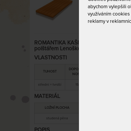
abychom vylepšili ob
využíváním cookies
reklamy v reklamníc
ROMANTIKA KAŠMÍR 20 cm - ortopedic
polštářem Lenoškem zdarma 200 x 22
VLASTNOSTI
DOPORUČENÁ
SNÍMATELNÝ
C
TUHOST
NOSNOST
POTAH
střední + tvrdší
150 kg
ano
MATERIÁL
LOŽNÍ PLOCHA
MATERIÁL JÁ
studená pěna
studená pěna + kokos
POPIS