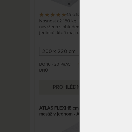
4,9
(21x)
394 x
Nosnost až 150 kg. Matrace
Supe
navržená s ohledem na potřeby
ort
jedinců, kteří mají rádi tvrdé
lepi
spaní. Ať už máte rádi tvrdé
pěny
spaní nebo vážítě nějaké to kilo
rozd
navíc, není to žádný problém!
rame
Pěnová matrace vyztužená
matr
kokos-latexovou deskou (strana
dětí
DO 10 - 20 PRAC.
DO 1
19 227 Kč
HARD) ve snímatelném potahu
náro
DNŮ
DNŮ
Cashmere (Kašmír).
22 620 Kč
PROHLÉDNOUT
ATLAS FLEXI 18 cm - klasika i
SUP
masáž v jednom - AKCE
cm 
„Pohodové matrace“
domá
15%