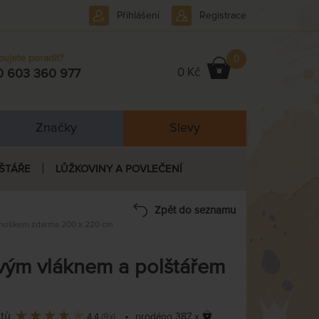
Přihlášení
Registrace
bujete poradit?
0
0 Kč
0 603 360 977
Značky
Slevy
ŠTÁŘE
LŮŽKOVINY A POVLEČENÍ
Zpět do seznamu
enoškem zdarma 200 x 220 cm
ým vláknem a polštářem
ntů
•
prodáno 387 x
4,4
(9x)