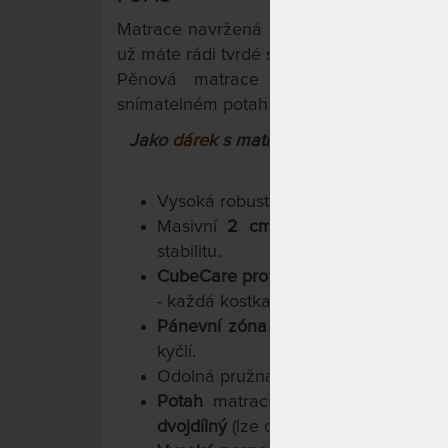
Matrace navržená s ohledem na potřeby je
už máte rádi tvrdé spaní nebo vážítě nějak
Pěnová matrace vyztužená kokos-la
snímatelném potahu Cashmere (Kašmír).
Jako
dárek
s matrací obdržíte
polštář L
šířky 121 cm 
Vysoká robustní, ortopedická matrac
Masivní
2 cm vrstva 100% přírodn
stabilitu.
CubeCare profilace
uspořádaná do 7 
- každá kostka reaguje samostatně.
Pánevní zóna
s upravenou tuhostí p
kyčlí.
Odolná pružná pěna Flexifoam.
Potah
matrace
s kašmírovými vlá
dvojdílný
(lze oddělit a vyprat každou