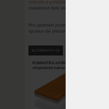
vláknem a polštářem Lenoškem zdarma
a 
rozkliknout další přes tlačítko "Zobrazit vš
Pro uplatnění prodloužené záruky je nutn
výrobce dle přiložených instrukcí u výrobk
ALTERNATIVY (9)
PŘÍSLUŠENSTVÍ (15)
ROMANTIKA KAŠMÍR 24 cm -
DÁŠ
ortopedická matrace s
orto
kokosovým vláknem a
pěno
polštářem Lenoškem zdarma
jako
15%