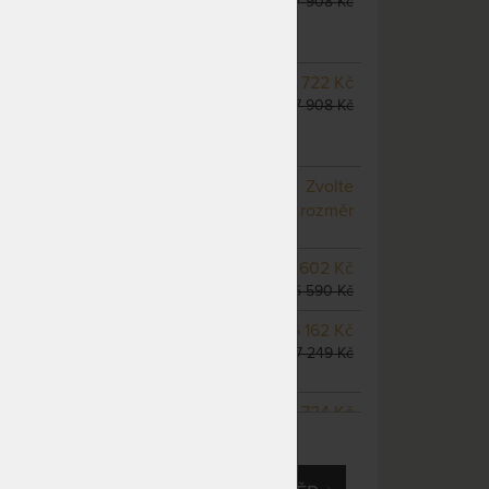
7 908 Kč
(další na objednávku do 10
- 20 prac. dnů)
SKLADEM 2 KS
odesíláme
6 722 Kč
do 1 - 2 prac. dnů
7 908 Kč
(další na objednávku do 10
- 20 prac. dnů)
NA OBJEDNÁVKU
Zvolte
odesíláme do 10 - 20 prac.
rozměr
dnů
SKLADEM 5 KS
odesíláme
5 602 Kč
do 5 prac. dnů
6 590 Kč
NA OBJEDNÁVKU
6 162 Kč
odesíláme do 10 - 20 prac.
7 249 Kč
dnů
m
NA OBJEDNÁVKU
6 724 Kč
ZOBRAZIT VŠECHNY VARIANTY
odesíláme do 10 - 20 prac.
7 910 Kč
dnů