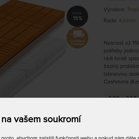
Výrobce:
Trop
15%
Řada:
Kašmír
Nosnost až 15
potřeby jedinc
rádi tvrdé span
žádný problém
latexovou des
Cashmere (Kaš
200 x 220
na objednávku
do 10 - 20 prac
 na vašem soukromí
Tento produkt si
roto, abychom zajistili funkčnosti webu a pokud nám dáte so