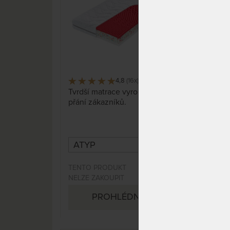
4,8
(16x)
738 x
Tvrdší matrace vyrobená na
Česk
přání zákazníků.
bio 
kter
POT
poly
nepr
umož
prat
TENTO PRODUKT
DO 1
NELZE ZAKOUPIT
DNŮ
PROHLÉDNOUT