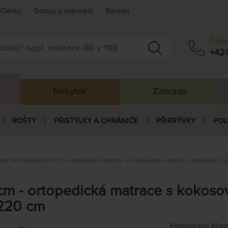
Články
Dotazy a odpovědi
Kontakt
Potře
+42
Nábytek
Zahrada
ROŠTY
PŘISTÝLKY A CHRÁNIČE
PŘIKRÝVKY
POL
NTIKA KAŠMÍR 20 cm - ortopedická matrace s kokosovým vláknem a polštářem L
 - ortopedická matrace s kokosov
220 cm
Hodnocení klie