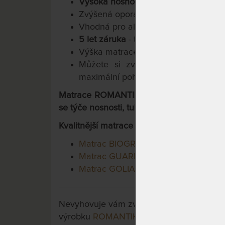
Vysoká nosnost a tuhost:
tužší stran
Zvýšená opora při vstávání.
Vhodná pro alergiky.
5 let záruka
- testováno 80.000x.
Výška matrace cca
20 cm
.
Můžete si zvolit matraci vyšší, a
maximální pohodlí a pro plné využití 
Matrace ROMANTIKA KAŠMÍR patří mezi zá
se týče nosnosti, tuhosti a použitého mater
Kvalitnější matrace v této kategorii jsou:
Matrac BIOGREEN MAXI
Matrac GUARD MEDICAL
Matrac GOLIA
Nevyhovuje vám zvolená varianta výrobku?
výrobku
ROMANTIKA KAŠMÍR 20 cm - ort