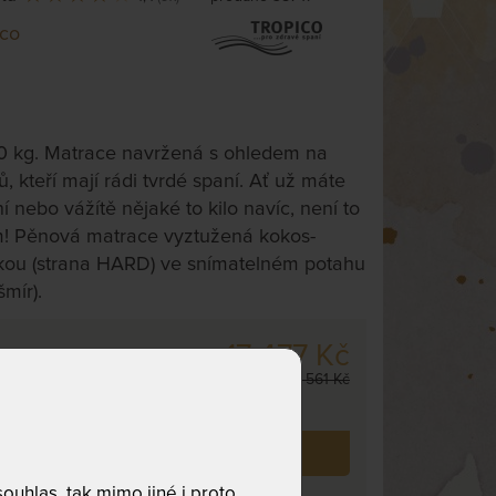
ico
0 kg. Matrace navržená s ohledem na
ů, kteří mají rádi tvrdé spaní. Ať už máte
í nebo vážítě nějaké to kilo navíc, není to
! Pěnová matrace vyztužená kokos-
kou (strana HARD) ve snímatelném potahu
mír).
17 477 Kč
 cm
,
odesíláme
20 561 Kč
. dnů
 již zakoupilo
387
zákazníků.
uhlas, tak mimo jiné i proto