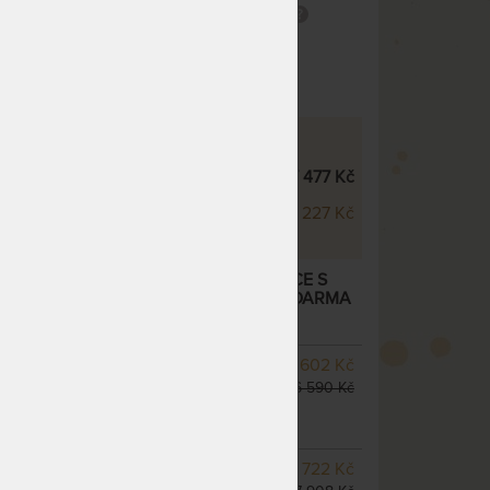
profil
Snímatelný potah
potah
AŠMÍR - VÝŠKOVÉ VARIANTY
 Kašmír 20 cm
17 477 Kč
 Kašmír 24 cm
19 227 Kč
ŠMÍR 20 CM - ORTOPEDICKÁ MATRACE S
LÁKNEM A POLŠTÁŘEM LENOŠKEM ZDARMA
SKLADEM 2 KS
odesíláme
5 602 Kč
do 1 - 2 prac. dnů
6 590 Kč
(další z ext. skladu do 5
prac. dnů)
SKLADEM 2 KS
odesíláme
6 722 Kč
do 1 - 2 prac. dnů