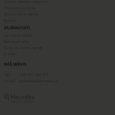
Vrácení, výměna, reklamace
Obchodní podmínky
Stručné info k nákupu
Kontakt
ZAJÍMAVOSTI
Jak vybrat matraci
Matracové pěny
Co by vás mohlo zajímat
O spaní
NÁŠ SERVIS
tel.:
+420 603 360 977
e-mail:
objednavky@dreamlux.cz