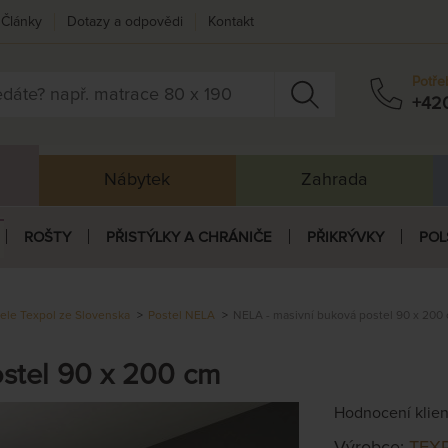
Články
Dotazy a odpovědi
Kontakt
Potře
+42
Nábytek
Zahrada
ROŠTY
PŘISTÝLKY A CHRÁNIČE
PŘIKRÝVKY
POL
ele Texpol ze Slovenska
Postel NELA
NELA - masivní buková postel 90 x 200
stel 90 x 200 cm
Hodnocení klie
Výrobce:
TEX