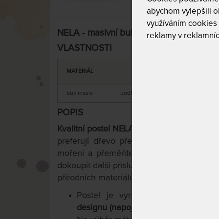
abychom vylepšili ob
využíváním cookies
NELA - masivní buková postel 90 x 200
reklamy v reklamníc
VLASTNOSTI
DOPORUČENÁ
MATERIÁL
NOSNOST
buk masiv
podle zvolené kombinace matrace a r
POPIS
Kvalitní postel NELA z bukového masivu
j
preferují dřevo před laminem. Vyberte s
moření a přeměňte postel na funkční ozd
dokoupit další příslušenství, čímž získáte 
přírodních materiálů.
Postel je vyrobena
z kvalitního
designu (napojený vzor)
.