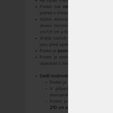
Na výběr máte
z klasických rozmerů
Postel má
nastavitelnou výšku lož
potřeb s hřebenovým kováním zn. He
Výška dekorativního hlavového čel
stranu bočnice 40 cm. Šířka bočni
cm/1,9 cm a tloušťka bočnice je 2,7 
Vnější rozměry postele jsou o 6 cm
jsou před opracováním dřeva, ve skut
Postel je
povrchově upravena polo
Postel je dodávána v demontu bez 
objednat z naší nabídky.
Další možnosti za příplatek:
Postel je možné vyrobit také
be
V případě zájmu je možné 
dostupné nabídky podle vašich 
Postel je možné vyrobit také
v
210 cm a 220 cm
.