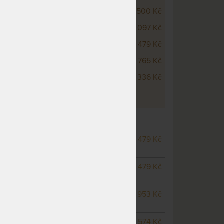
lek SALMA - z bukového masivu
6 500 Kč
lek LUCIA - z bukového masivu
6 097 Kč
lek LÍVIA - z bukového masivu
4 479 Kč
lek MONA - z bukového masivu
8 765 Kč
lek NIKOLETA - z bukového
7 336 Kč
Í BUKOVÁ POSTEL
– další varianty
NA OBJEDNÁVKU
8 479 Kč
odesíláme do 20 prac. dnů
NA OBJEDNÁVKU
8 479 Kč
odesíláme do 20 prac. dnů
m
NA OBJEDNÁVKU
8 953 Kč
odesíláme do 20 prac. dnů
NA OBJEDNÁVKU
9 574 Kč