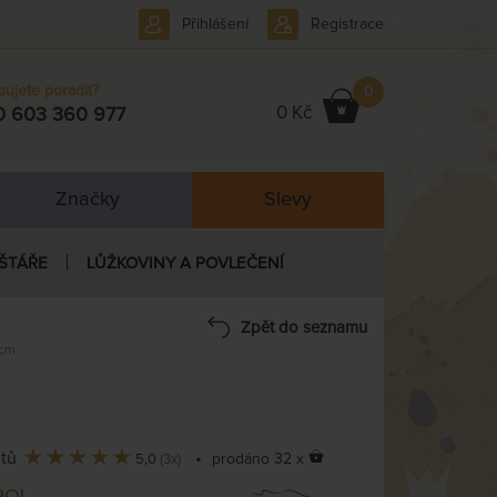
Přihlášení
Registrace
bujete poradit?
0
0 Kč
0 603 360 977
Značky
Slevy
ŠTÁŘE
LŮŽKOVINY A POVLEČENÍ
Zpět do seznamu
 cm
ntů
•
prodáno 32 x
5,0
(3x)
POL