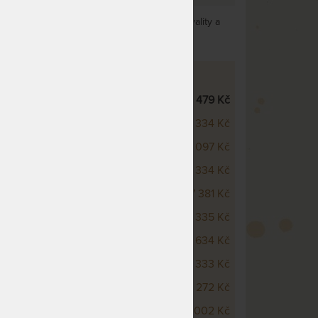
Vynikající poměr kvality a
teriály
ceny
VÁ POSTEL NELA S PŘÍSLUŠENSTVÍM
sivní buková postel
8 479 Kč
- z bukového masivu
4 334 Kč
z bukového masivu
4 097 Kč
klop - z bukového masivu
6 334 Kč
VKA - bukového masivu
7 381 Kč
VKA - bukového masivu
5 335 Kč
 - z bukového masivu
7 634 Kč
lek UNI - z bukového masivu
2 333 Kč
lek UNI Z1 - z bukového masivu
3 272 Kč
lek JANA - z bukového masivu
6 002 Kč