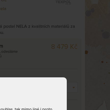
Nela
 postel NELA z kvalitních materiálů za
u.
8 479 Kč
cm
,
odesíláme
ů
n:
- vyberte -
uhlas, tak mimo jiné i proto