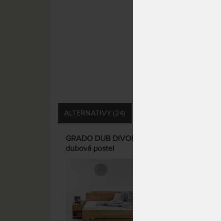
ALTERNATIVY (24)
SOUVISEJÍCÍ (25)
DO
GRADO DUB DIVOKÝ - masivní
NELA
dubová postel
par