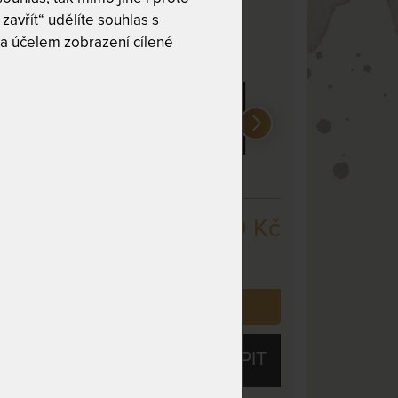
zavřít“ udělíte souhlas s
adovaný odstín:
a účelem zobrazení cílené
jelša
třešeň
mahagon
8 479 Kč
cm
,
odesíláme
ů
 již zakoupilo
32
zákazníků.
KOUPIT