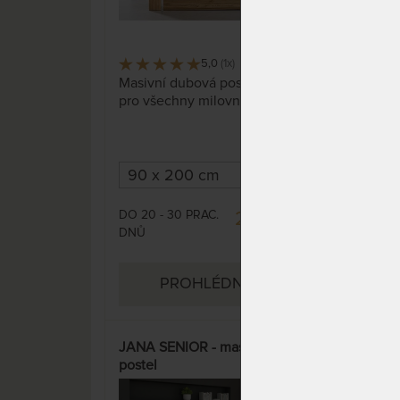
5,0
(1x)
4 x
Masivní dubová postel GRADO
Masi
pro všechny milovníky masivu.
cin
skvě
DO 20 - 30 PRAC.
DO 
25 800 Kč
DNŮ
PROHLÉDNOUT
JANA SENIOR - masivní buková
SOFI
postel
buk