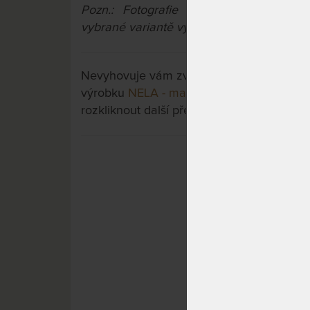
Pozn.: Fotografie výrobku jsou pouze 
vybrané variantě výrobku, zejména pak zv
Nevyhovuje vám zvolená varianta výrobku?
výrobku
NELA - masivní buková postel
a t
rozkliknout další přes tlačítko "Zobrazit vš