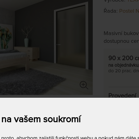
Řada:
Postel 
Masivní buková
dostupnou cen
90 x 200 
na objednávku
do 20 prac. dn
Provedení
Zvolte desig
 na vašem soukromí
Moření buk
roto, abychom zajistili funkčnosti webu a pokud nám dáte so