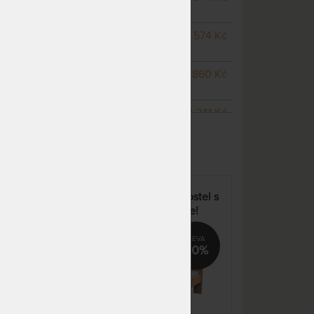
odesíláme do 20 prac. dnů
NA OBJEDNÁVKU
11 574 Kč
odesíláme do 20 prac. dnů
NA OBJEDNÁVKU
11 860 Kč
odesíláme do 20 prac. dnů
NA OBJEDNÁVKU
12 241 Kč
ZOBRAZIT VŠECHNY VARIANTY
odesíláme do 20 prac. dnů
NA OBJEDNÁVKU
8 479 Kč
odesíláme do 20 prac. dnů
NA OBJEDNÁVKU
9 574 Kč
JANA - masivní buková postel s
odesíláme do 20 prac. dnů
 -
parketovým vzorem - Akce!
NA OBJEDNÁVKU
11 574 Kč
odesíláme do 20 prac. dnů
0%
20%
NA OBJEDNÁVKU
11 860 Kč
odesíláme do 20 prac. dnů
NA OBJEDNÁVKU
12 241 Kč