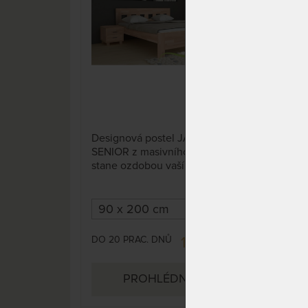
5 x
Designová postel JANA
Eleg
SENIOR z masivního buku se
post
stane ozdobou vaší ložnice!
DO 20 PRAC. DNŮ
DO 
12 525 Kč
PROHLÉDNOUT