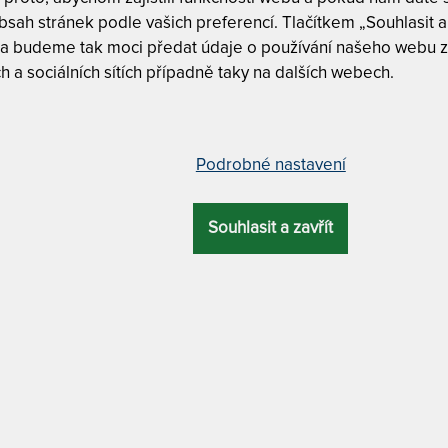
sah stránek podle vašich preferencí. Tlačítkem „Souhlasit a 
Zvolte pož
 a budeme tak moci předat údaje o používání našeho webu z
 cm
h a sociálních sítích případně taky na dalších webech.
bez moření
ZÁRUKA
ÚČEL
Podrobné nastavení
oštu
3 roky
s úložným prostorem
Souhlasit a zavřít
90 x 200 
e výborným výběrem pro všechny, kteří
na objednávku
i preferovaný odstín ze široké palety
do 20 prac. dn
obu vaší ložnice. K posteli je možné
kompletně zařízenou ložnici z kvalitních
Tento produkt si
 bukového masivu
v cink-parketovém