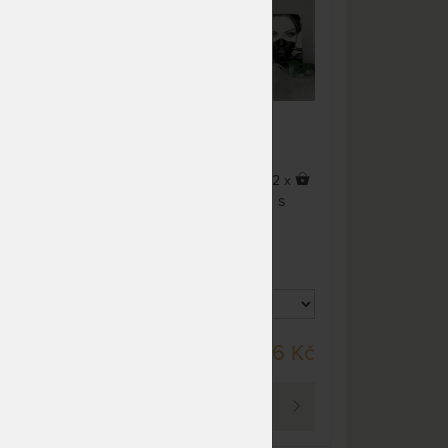
NA OBJEDNÁVKU
13 007 Kč
odesíláme do 20 prac. dnů
NA OBJEDNÁVKU
13 388 Kč
odesíláme do 20 prac. dnů
x
2 x
Postel z bukového masivu s
ozdobným čelem.
ným
DO 20 PRAC. DNŮ
 Kč
18 736 Kč
PROHLÉDNOUT