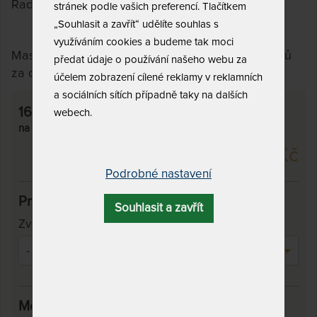
Řada:
Postel Nela
stránek podle vašich preferencí. Tlačítkem
„Souhlasit a zavřít“ udělíte souhlas s
využíváním cookies a budeme tak moci
Masivní buková postel NELA z kvalitních materiálů
předat údaje o používání našeho webu za
za dostupnou cenu.
účelem zobrazení cílené reklamy v reklamních
a sociálních sítích případně taky na dalších
160 x 220 cm
webech.
na objednávku,
odesíláme do 20 prac. dnů
13 007 Kč
Podrobné nastavení
Provedení
Souhlasit a zavřít
Zvolte design:
- vyberte -
Moření buk