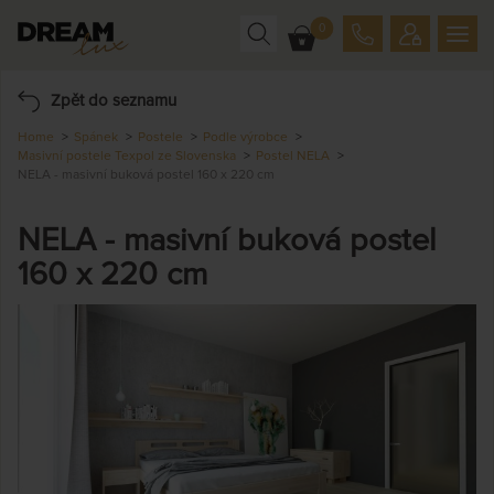
0
Zpět do seznamu
Home
Spánek
Postele
Podle výrobce
Masivní postele Texpol ze Slovenska
Postel NELA
NELA - masivní buková postel 160 x 220 cm
NELA - masivní buková postel
160 x 220 cm