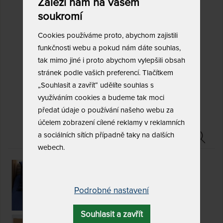
Záleží nám na vašem
soukromí
Cookies používáme proto, abychom zajistili
funkčnosti webu a pokud nám dáte souhlas,
tak mimo jiné i proto abychom vylepšili obsah
stránek podle vašich preferencí. Tlačítkem
„Souhlasit a zavřít“ udělíte souhlas s
využíváním cookies a budeme tak moci
předat údaje o používání našeho webu za
účelem zobrazení cílené reklamy v reklamních
a sociálních sítích případně taky na dalších
webech.
Podrobné nastavení
Souhlasit a zavřít