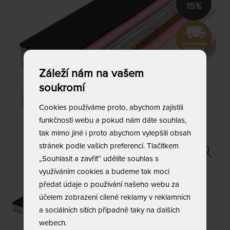
15%
Záleží nám na vašem
soukromí
Cookies používáme proto, abychom zajistili
funkčnosti webu a pokud nám dáte souhlas,
tak mimo jiné i proto abychom vylepšili obsah
stránek podle vašich preferencí. Tlačítkem
„Souhlasit a zavřít“ udělíte souhlas s
využíváním cookies a budeme tak moci
předat údaje o používání našeho webu za
účelem zobrazení cílené reklamy v reklamních
a sociálních sítích případně taky na dalších
webech.