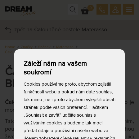
0
zpět na Čalouněné postele Materasso
Home
Značky
Spánek
Materasso
Čalouněné postele Materasso
Čalouněná postel BELLATRIX
Záleží nám na vašem
ČALOUNĚNÁ POSTEL
soukromí
BELLATRIX
Cookies používáme proto, abychom zajistili
funkčnosti webu a pokud nám dáte souhlas,
tak mimo jiné i proto abychom vylepšili obsah
Čalouněná postel BELLATRIX
od firmy Materasso je
stránek podle vašich preferencí. Tlačítkem
moderní designové lůžko s úložným prostorem.
„Souhlasit a zavřít“ udělíte souhlas s
Tato postel se vyznačuje kvalitním zpracováním,
využíváním cookies a budeme tak moci
použitím prvotřídních materiálů a zaručí tím dlouhou
předat údaje o používání našeho webu za
životnost. Ta je dána precizností výroby zaměřující
účelem zobrazení cílené reklamy v reklamních