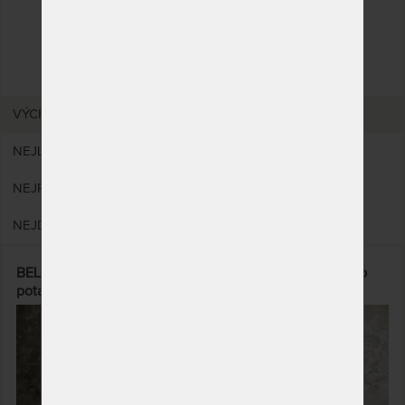
Vyfiltrujte si jen to, co
hledáte!
VÝCHOZÍ
NEJLEVNĚJŠÍ
NEJPRODÁVANĚJŠÍ
NEJDRAŽŠÍ
BELLATRIX - designová postel s čalouněným čelem (typ
potahu A)