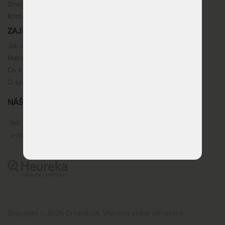
Stručné info k nákupu
Kontakt
ZAJÍMAVOSTI
Jak vybrat matraci
Matracové pěny
Co by vás mohlo zajímat
O spaní
NÁŠ SERVIS
tel.:
+420 603 360 977
e-mail:
objednavky@dreamlux.cz
Copyright © 2026 DreamLUX. Všechna práva vyhrazena.