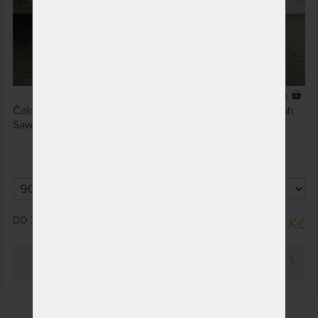
2 x
Čalouněná postel Bellatrix s působivým vzhledem. Potah
Sawana.
DO 25 PRAC. DNÍ
od 16 653 Kč
PROHLÉDNOUT