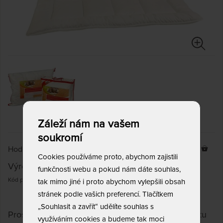
Záleží nám na vašem
soukromí
Hodnocení klientů
Prodáno 316 x
5,0
(1x)
Cookies používáme proto, abychom zajistili
Výrobce:
Tropico
funkčnosti webu a pokud nám dáte souhlas,
Kód produktu: troclinicl
tak mimo jiné i proto abychom vylepšili obsah
stránek podle vašich preferencí. Tlačítkem
„Souhlasit a zavřít“ udělíte souhlas s
Prošívané přikrývky a polštáře pratelné na vyvářku
využíváním cookies a budeme tak moci