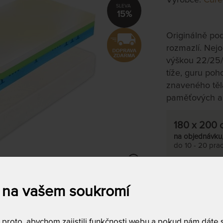
15%
Originálně po
rozmazlí. Nejo
výškou 22/25/
tíže, guru po
znaveného těla 
paměťových a
180 x 200 
na objednávku
do 10 - 20 prac
Tento produkt si
 na vašem soukromí
T
m
c
roto, abychom zajistili funkčnosti webu a pokud nám dáte so