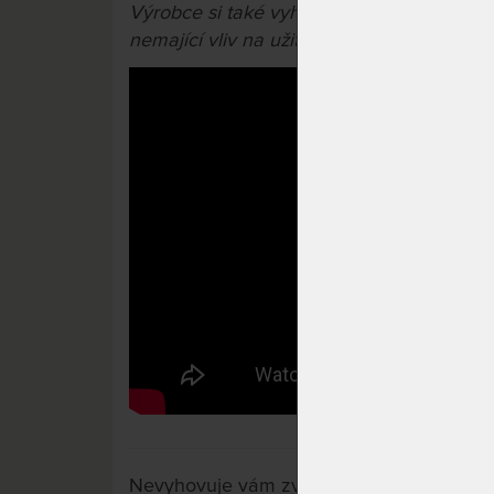
Výrobce si také vyhrazuje právo na příp
nemající vliv na užitné vlastnosti výrobků.
Nevyhovuje vám zvolená varianta výrobku?