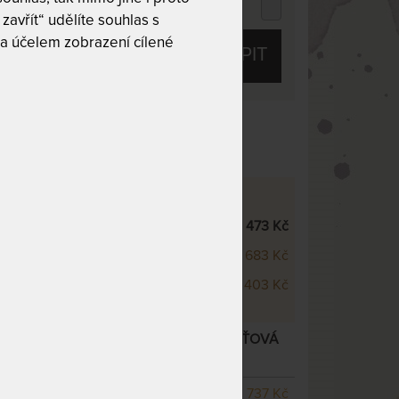
 109 Kč
chci slevu
71 Kč
zavřít“ udělíte souhlas s
a účelem zobrazení cílené
KOUPIT
/7 z 10
 - VÝŠKOVÉ VARIANTY
500 22 cm
33 473 Kč
500 25 cm
35 683 Kč
500 28 cm
38 403 Kč
22 CM - JEDINEČNĚ PODDAJNÁ PAMĚŤOVÁ
í varianty
SKLADEM 3 KS
odesíláme
16 737 Kč