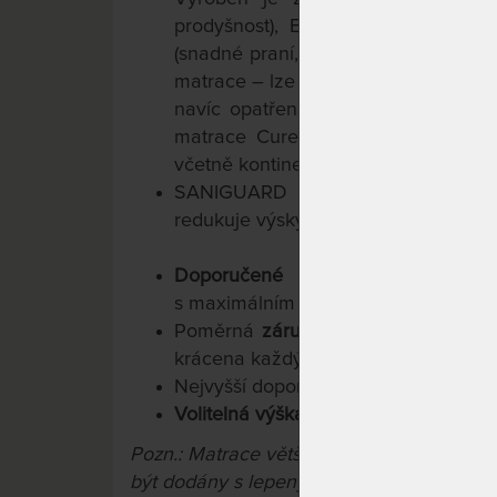
prodyšnost), Elastanu (perfektní pr
(snadné praní, pevnost, odolnost). P
matrace – lze jej snadno sejmout a pr
navíc opatřena protiskluzovou úpra
matrace Curem jsou tak vhodné prak
včetně kontinentálních.
SANIGUARD potlačuje výskyt bakt
redukuje výskyt roztočů a většiny dal
Doporučené uložení na lamelov
s maximálním rozestupem lamel 4 c
Poměrná
záruka 10 let
na jádro matr
krácena každým rokem o 20 %).
Nejvyšší doporučená
nosnost 130 kg.
Volitelná výška matrace 22 / 25 / 28
Pozn.: Matrace větší než 90x200 cm a m
být dodány s lepeným konstrukčním spoj