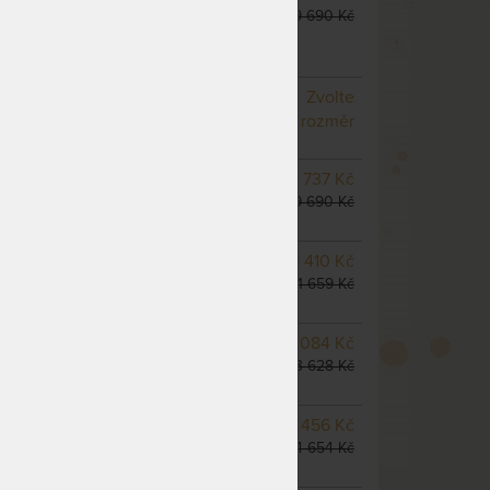
do 1 - 2 prac. dnů
19 690 Kč
(další z ext. skladu do 5
prac. dnů)
NA OBJEDNÁVKU
Zvolte
odesíláme do 10 - 20 prac.
rozměr
dnů
NA OBJEDNÁVKU
16 737 Kč
odesíláme do 10 - 20 prac.
19 690 Kč
dnů
NA OBJEDNÁVKU
18 410 Kč
odesíláme do 10 - 20 prac.
21 659 Kč
dnů
m
NA OBJEDNÁVKU
20 084 Kč
odesíláme do 10 - 20 prac.
23 628 Kč
dnů
NA OBJEDNÁVKU
29 456 Kč
odesíláme do 10 - 20 prac.
34 654 Kč
dnů