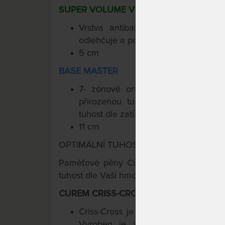
SUPER VOLUME VISCO 85
Vrstva antibakteriální paměťové
odlehčuje a podpírá, přináší pocit sta
5 cm
BASE MASTER
7- zónové ortopedické jádro dodá
přirozenou tuhost. Curem-Core intel
tuhost dle zatížení.
11 cm
OPTIMÁLNÍ TUHOST PRO KAŽDÉHO
TM
Paměťové pěny Curemfoam
s intelige
tuhost dle Vaší hmotnosti.
CUREM CRISS-CROSS PRATELNÝ POTAH (
Criss-Cross je funkční potah, přesne
Vyroben je z přírodních vláken L