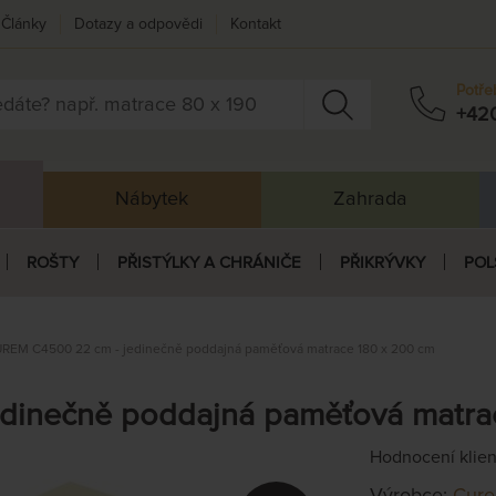
Články
Dotazy a odpovědi
Kontakt
Potře
+42
Nábytek
Zahrada
ROŠTY
PŘISTÝLKY A CHRÁNIČE
PŘIKRÝVKY
POL
REM C4500 22 cm - jedinečně poddajná paměťová matrace 180 x 200 cm
dinečně poddajná paměťová matra
Hodnocení klie
Výrobce:
Cur