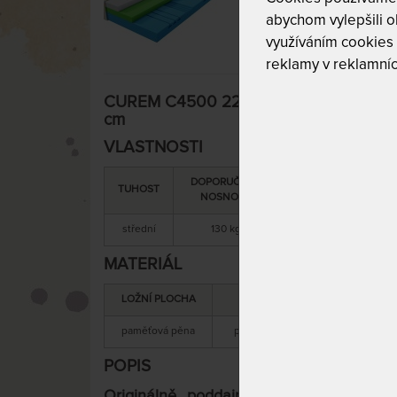
abychom vylepšili ob
využíváním cookies
reklamy v reklamníc
CUREM C4500 22 cm - jedinečně podda
cm
VLASTNOSTI
DOPORUČENÁ
SNÍMATELNÝ
C
TUHOST
NOSNOST
POTAH
střední
130 kg
ano
MATERIÁL
LOŽNÍ PLOCHA
MATERIÁL JÁDRA
paměťová pěna
paměťová + studená pěna
POPIS
Originálně poddajné pohodlí, které Vá