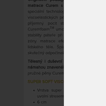
matrace Curem s volitelnou výškou 
speciální technologií nástřiku pěny. T
viscoelastických pěn napomáhá při ulehn
příjemný pocit stavu beztíže. Komb
TM
Curemfoam
umožňuje při ležení na ma
stability páteře při všech režimech spá
zóny matrace efektivně vyrovnávají tl
lidského těla. Špičková technologie
skutečný odpočinek pro Vaše Tělo i Vaší m
Tělesný i duševní pocit stavu bez tíže
námahou znaveného těla díky 3- vrstvé k
TM
pružné pěny Curemfoam
;
SUPER SOFT VISCO 50
Vrstva super jemné paměťové p
uvolní stresem napjaté svalstvo i mys
6 cm