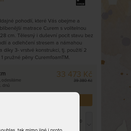
ddajné pohodlí, které Vás obejme a
blíbenější matrace Curem s volitelnou
28 cm. Tělesný i duševní pocit stavu bez
hodlí a odlehčení stresem a námahou
díky 3- vrstvé konstrukci, tj. použití 2
 1 pružné pěny CuremfoamTM.
33 473 Kč
cm
,
odesíláme
39 380 Kč
. dnů
 již zakoupilo
14
zákazníků.
ROPICO POLYCOTTON MEDICAL -
atracový chránič - praní na 95 °C 180 x 200
m
uhlas, tak mimo jiné i proto