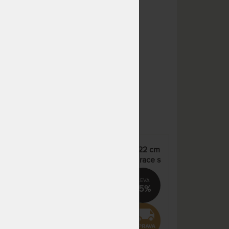
NA OBJEDNÁVKU
35 347 Kč
odesíláme do 10 - 20 prac.
41 585 Kč
dnů
NA OBJEDNÁVKU
32 134 Kč
odesíláme do 10 - 20 prac.
37 805 Kč
dnů
NA OBJEDNÁVKU
40 168 Kč
odesíláme do 10 - 20 prac.
47 256 Kč
dnů
NA OBJEDNÁVKU
40 168 Kč
odesíláme do 10 - 20 prac.
47 256 Kč
dnů
SPIRIT SUPERIOR VISCO 22 cm
- luxusní středně tuhá matrace s
NA OBJEDNÁVKU
40 168 Kč
paměťovou pěnou
odesíláme do 10 - 20 prac.
47 256 Kč
dnů
%
15%
NA OBJEDNÁVKU
52 218 Kč
odesíláme do 10 - 20 prac.
61 433 Kč
dnů