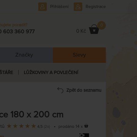
Přihlášení
Registrace
bujete poradit?
0
0 Kč
0 603 360 977
Značky
Slevy
ŠTÁŘE
LŮŽKOVINY A POVLEČENÍ
Zpět do seznamu
ce 180 x 200 cm
ntů
•
prodáno 14 x
4,5
(2x)
em