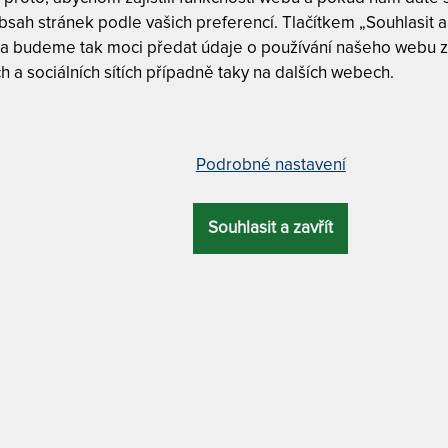
1
sah stránek podle vašich preferencí. Tlačítkem „Souhlasit a 
 a budeme tak moci předat údaje o používání našeho webu z
h a sociálních sítích případně taky na dalších webech.
jná paměťová matrace 180 x 200
Tuhost 5/6
Podrobné nastavení
ELKOVÁ
ZÁRUKA
PROFILACE
ÚČEL
VÝŠKA
CUREM C4500
Souhlasit a zavřít
Curem C4
22 cm
10 let
7 zón
luxusní
Curem C4
Curem C4
MATERIÁL POTAHU
se spodní protiskluzovou částí + antibakteriální
CUREM C4500 
MATRACE
– dalš
90 x 200 cm
s obejme a rozmazlí. Nejoblíbenější