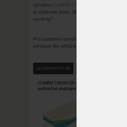
výrobku
CUREM C4500 22 cm - jedinečn
si vyberete jinou. Stačí si rozkliknout dalš
varianty".
Pro uplatnění prodloužené záruky je nutn
výrobce dle přiložených instrukcí u výrobk
ALTERNATIVY (6)
PŘÍSLUŠENSTVÍ (5)
S
CUREM C4500 25 cm -
CUR
jedinečně poddajná paměťová
jed
matrace
mat
15%