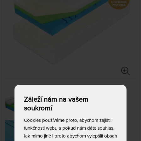
Záleží nám na vašem
soukromí
Cookies používáme proto, abychom zajistili
funkčnosti webu a pokud nám dáte souhlas,
tak mimo jiné i proto abychom vylepšili obsah