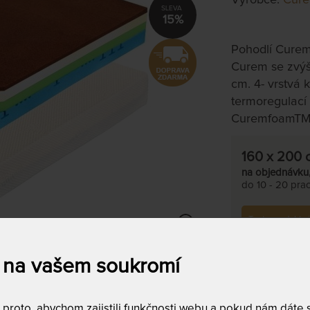
15%
Pohodlí Curem 
Curem se zvýš
cm. 4- vrstvá 
termoregulací
CuremfoamTM
160 x 200 
na objednávku
do 10 - 20 prac
Tento produkt si
 na vašem soukromí
roto, abychom zajistili funkčnosti webu a pokud nám dáte so