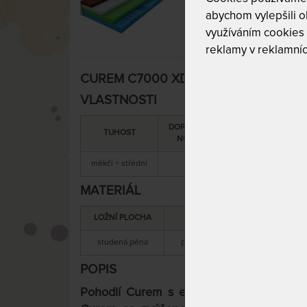
abychom vylepšili ob
využíváním cookies
reklamy v reklamníc
CUREM C7000 XD 28 cm - matrace s ext
VLASTNOSTI
DOPORUČENÁ
SNÍMATELNÝ
TUHOST
NOSNOST
POTAH
měkčí + střední
150 kg
ano
MATERIÁL
LOŽNÍ PLOCHA
MATERIÁL JÁDRA
studená pěna
paměťová + studená pěna
POPIS
Pohodlí Curem s extra pružností navíc.