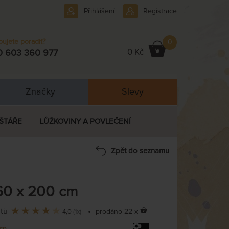
Přihlášení
Registrace
bujete poradit?
0
0 Kč
0 603 360 977
Značky
Slevy
ŠTÁŘE
LŮŽKOVINY A POVLEČENÍ
Zpět do seznamu
60 x 200 cm
ntů
•
prodáno 22 x
4,0
(1x)
em