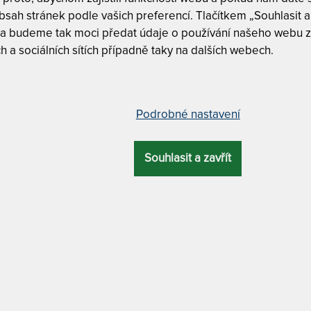
Tuhost 5 z
sah stránek podle vašich preferencí. Tlačítkem „Souhlasit a 
 a budeme tak moci předat údaje o používání našeho webu z
h a sociálních sítích případně taky na dalších webech.
CUREM C7000
ra pružností navíc 160 x 200 cm
Curem C7
Curem C7
Podrobné nastavení
CELKOVÁ
ZÁRUKA
PROFILACE
ÚČEL
VÝŠKA
CUREM C7000 
Souhlasit a zavřít
NAVÍC
– další v
28 cm
10 let
7 zón
luxusní
90 x 200 cm
MATERIÁL POTAHU
se spodní protiskluzovou částí + antibakteriální
ATYP
 Curem pro všechny. Hybridní matrace
80 x 200 cm