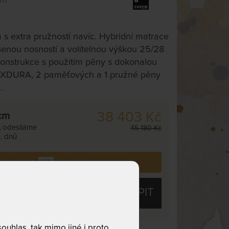
s extra pružností navíc. Hybridní matrace
enou nosností a volitelnou výškou 25/28
konstrukce s použitím pěny s dokonalou
 XDURA, 2 paměťových a 1 pružné pěny
.
38 403 Kč
cm
,
odesíláme
45 180 Kč
. dnů
 již zakoupilo
22
zákazníků.
KOUPIT
uhlas, tak mimo jiné i proto