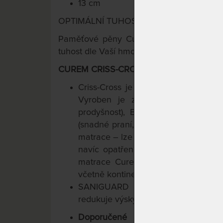
13 cm
OPTIMÁLNÍ TUHOST PRO KAŽDÉHO
TM
Paměťové pěny Curemfoam
s intelige
tuhost dle Vaší hmotnosti.
CUREM CRISS-CROSS PRATELNÝ POTAH (
Criss-Cross je funkční potah, přesne
Vyroben je z přírodních vláken L
prodyšnost), Elastanu (perfektní pr
(snadné praní, pevnost, odolnost). P
matrace – lze jej snadno sejmout a pr
navíc opatřena protiskluzovou úpra
matrace Curem jsou tak vhodné prak
včetně kontinentálních.
SANIGUARD potlačuje výskyt bakt
redukuje výskyt roztočů a většiny dal
Doporučené uložení na lamelov