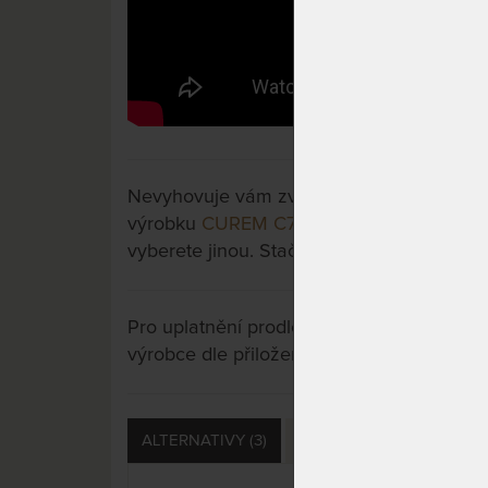
Nevyhovuje vám zvolená varianta výrobku?
výrobku
CUREM C7000 XD 28 cm - matrace
vyberete jinou. Stačí si rozkliknout další p
Pro uplatnění prodloužené záruky je nutn
výrobce dle přiložených instrukcí u výrobk
ALTERNATIVY (3)
PŘÍSLUŠENSTVÍ (8)
S