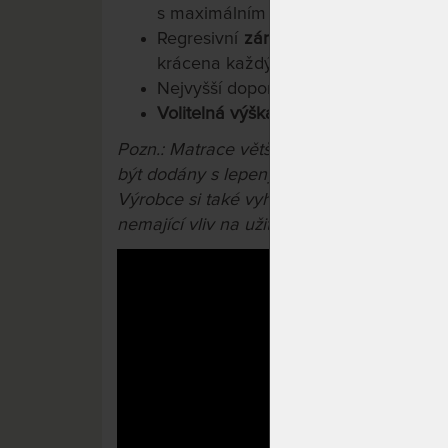
s maximálním rozestupem lamel 4 c
Regresivní
záruka 10 let
na jádro mat
krácena každým rokem o 20 %).
Nejvyšší doporučená
nosnost 150 kg
Volitelná výška matrace 25 / 28 cm.
Pozn.: Matrace větší než 90x200 cm a m
být dodány s lepeným konstrukčním spoj
Výrobce si také vyhrazuje právo na příp
nemající vliv na užitné vlastnosti výrobků.