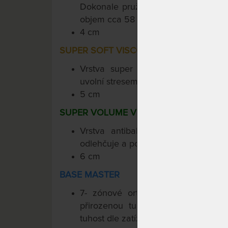
Dokonale pružné pohodlí a podpora 
3
objem cca 58 kg/m
.
4 cm
SUPER SOFT VISCO 50
Vrstva super jemné paměťové p
uvolní stresem napjaté svalstvo i mys
5 cm
SUPER VOLUME VISCO 85
Vrstva antibakteriální paměťové
odlehčuje a podpírá, přináší pocit sta
6 cm
BASE MASTER
7- zónové ortopedické jádro dodá
přirozenou tuhost. Curem-Core intel
tuhost dle zatížení.