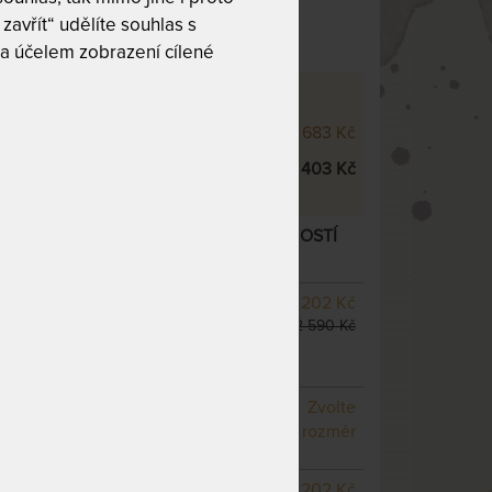
 10
Tuhost 6 z 10
zavřít“ udělíte souhlas s
a účelem zobrazení cílené
 XD - VÝŠKOVÉ VARIANTY
000 XD 25 cm
35 683 Kč
000 XD 28 cm
38 403 Kč
XD 28 CM - MATRACE S EXTRA PRUŽNOSTÍ
arianty
SKLADEM 1 KS
odesíláme
19 202 Kč
do 1 - 2 prac. dnů
22 590 Kč
(další z ext. skladu do 5
prac. dnů)
NA OBJEDNÁVKU
Zvolte
odesíláme do 10 - 20 prac.
rozměr
dnů
NA OBJEDNÁVKU
19 202 Kč