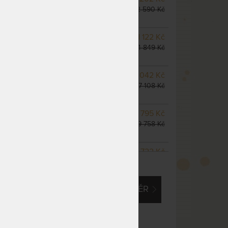
odesíláme do 10 - 20 prac.
22 590 Kč
dnů
NA OBJEDNÁVKU
21 122 Kč
odesíláme do 10 - 20 prac.
24 849 Kč
dnů
m
NA OBJEDNÁVKU
23 042 Kč
odesíláme do 10 - 20 prac.
27 108 Kč
dnů
NA OBJEDNÁVKU
33 795 Kč
odesíláme do 10 - 20 prac.
39 758 Kč
dnů
NA OBJEDNÁVKU
30 722 Kč
ZOBRAZIT VŠECHNY VARIANTY
odesíláme do 10 - 20 prac.
36 144 Kč
dnů
EM O VLASTNÍ, ATYPICKÝ ROZMĚR
NA OBJEDNÁVKU
38 403 Kč
odesíláme do 10 - 20 prac.
45 180 Kč
dnů
NA OBJEDNÁVKU
38 403 Kč