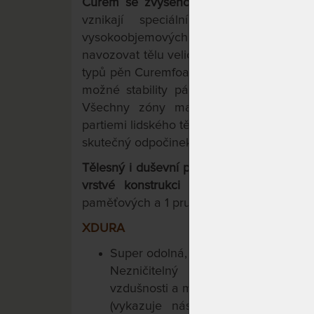
Curem se zvýšenou nosností a volitel
vznikají speciální technologií ná
vysokoobjemových viscoelastických pě
navozovat tělu velice příjemný pocit stav
TM
typů pěn Curemfoam
umožňuje při leže
možné stability páteře při všech režim
Všechny zóny matrace efektivně vyrovn
partiemi lidského těla. Špičková technol
skutečný odpočinek pro Vaše Tělo i Vaší m
Tělesný i duševní pocit stavu bez tíže s
vrstvé konstrukci
s použitím pěny s 
paměťových a 1 pružné pěny Curemfoam
XDURA
Super odolná, super prodyšná hybri
Nezničitelný komfort a termoreg
vzdušnosti a mechanické výdrži př
(vykazuje násobně vyšší životno