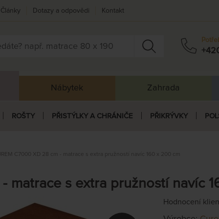
Články
Dotazy a odpovědi
Kontakt
Potře
+42
Nábytek
Zahrada
ROŠTY
PŘISTÝLKY A CHRÁNIČE
PŘIKRÝVKY
POL
REM C7000 XD 28 cm - matrace s extra pružností navíc 160 x 200 cm
matrace s extra pružností navíc 1
Hodnocení klie
Výrobce:
Cur