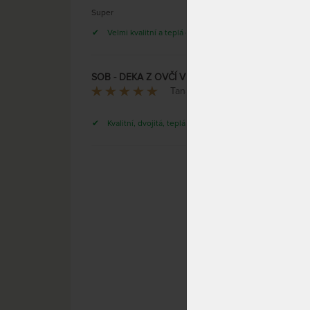
Super
Velmi kvalitní a teplá deka .
SKLADE
SOB - DEKA Z OVČÍ VLNY - 1000 g/m2
DO 4 
Tana Lochmanova
Kvalitní, dvojitá, teplá deka.
MERINO
přírod