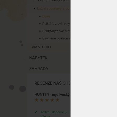
Ložní soupravy z ovčího rouna
DĚTSK
Deky
g/m2
Polštáře z ovčí vlny
Přikrývky z ovčí vlny
Bavlněné povlečení
PIP STUDIO
NÁBYTEK
ZAHRADA
Dětská
RECENZE NAŠICH ZÁKAZNÍKŮ
přírod
HUNTER - myslivecký i TV pytel z ovčí vlny
Dita
Kvalitní, doporučuji. Dobře zabaleno.
SKLAD
Vše ok.