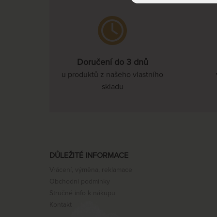
Doručení do 3 dnů
u produktů z našeho vlastního
skladu
DŮLEŽITÉ INFORMACE
Vrácení, výměna, reklamace
Obchodní podmínky
Stručné info k nákupu
Kontakt