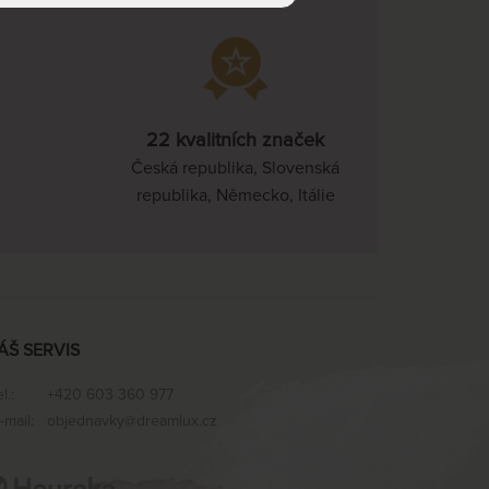
22 kvalitních značek
Česká republika, Slovenská
republika, Německo, Itálie
ÁŠ SERVIS
el.:
+420 603 360 977
-mail:
objednavky@dreamlux.cz