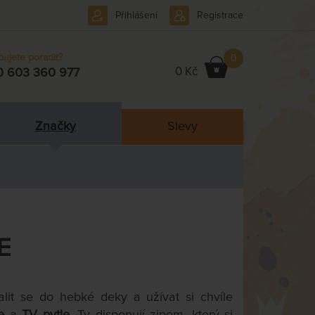
Přihlášení
Registrace
bujete poradit?
0
0 Kč
0 603 360 977
Značky
Slevy
E
lit se do hebké deky a užívat si chvíle
e
a
TV pytle
. Ty disponují zipem, který si