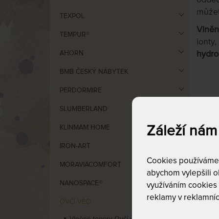
můžet
TEXPOL
Vlněn
TEMPUR®
ionty
AHORN
hydro
BMB ČESKÝ NÁBYTEK
PERDORMIRE
Cen
SLUMBERLAND
Záleží nám
KLINMAM HOME
od
6
IRON-ART
Cookies používáme p
MORAVIACOMFORT
abychom vylepšili ob
NANOSPACE®
využíváním cookies
reklamy v reklamníc
OVČÍ VĚCI
VÝCHO
Vlněné topery Ovčí věci