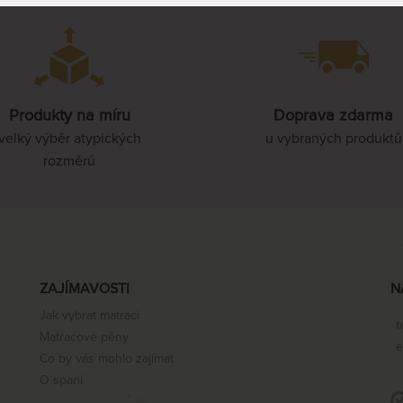
Produkty na míru
Doprava zdarma
velký výběr atypických
u vybraných produktů
rozměrů
ZAJÍMAVOSTI
N
Jak vybrat matraci
t
Matracové pěny
e
Co by vás mohlo zajímat
O spaní