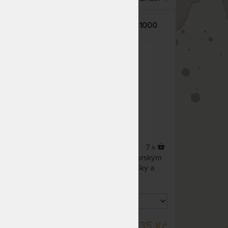
SOB - DEKA Z OVČÍ VLNY - 1000
g/m2
5,0
(2x)
12 x
7 x
Deka z ovčí vlny Merino s norským
jako
vzorem je vhodná i pro alegiky a
astmatiky.
SKLADEM > 10 KS
50 Kč
2 035 Kč