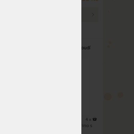
DO 4 PRAC. DNŮ
PROHLÉDNOUT
/m2
CAMEL - deka z ovčí a velbloudí
vlny - 1200 g/m2
4 x
4 x
pro
Stylová deka z ovčí vlny Merino s
přídavkem velbloudí vlny.