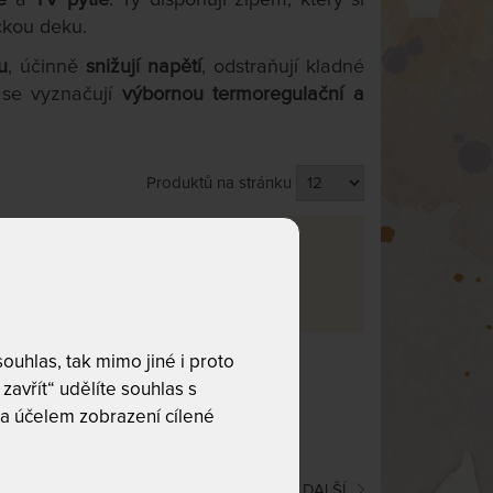
ckou deku.
u
, účinně
snižují napětí
, odstraňují kladné
 se vyznačují
výbornou termoregulační a
Produktů na stránku
va
uhlas, tak mimo jiné i proto
co hledáte!
zavřít“ udělíte souhlas s
a účelem zobrazení cílené
(current)
1
2
DALŠÍ