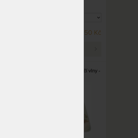
SKLADEM > 10 KS
90 Kč
3 450 Kč
DO 4 PRAC. DNŮ
PROHLÉDNOUT
500
OVEČKA - dětská deka z ovčí vlny -
1000 g/m2