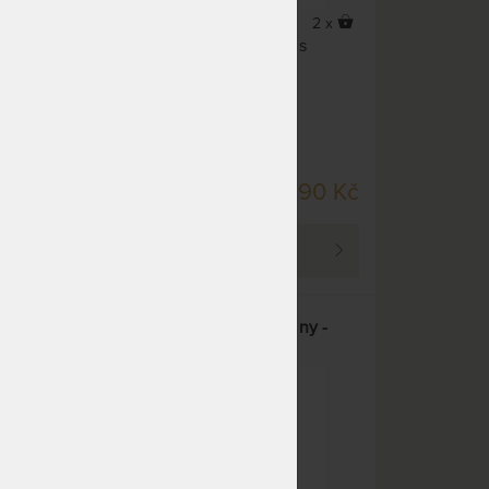
2 x
2 x
rským
Dětská deka z ovčího rouna s
y a
motivem oveček.
SKLADEM > 10 KS
50 Kč
990 Kč
DO 4 PRAC. DNŮ
PROHLÉDNOUT
el z
SLON - dětská deka z ovčí vlny -
500 g/m2