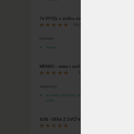
DO 1 -
(další 
prac. d
TV PYTEL z ovčího rouna
Michaela Řepková
Perfektní
DEKA 
Super
MERINO - deka z ovčí vlny v přírodní barvě
Radka Švecová
doporučuji
je velice příjemná, není pod mí vůbec
zima
SOB - DEKA Z OVČÍ VLNY - 1000 g/m2
Deka z
Václav Toman
pro al