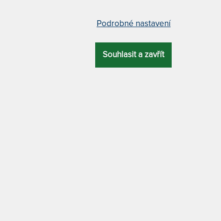
Podrobné nastavení
Á DEKA z ovčí vlny - 1000
TV PYTEL z ovčího rouna
Souhlasit a zavřít
5,0
(1x)
2 x
 deka z ovčího rouna v
Pytel z kvalitní ovčí vlny se
ní barvě.
zapínáním na zip lze rozložit 
deku.
EM 1 KS
SKLADEM > 10 KS
1 119 Kč
2 3