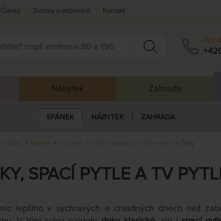
Články
Dotazy a odpovědi
Kontakt
Potře
+42
Nábytek
Zahrada
SPÁNEK
NÁBYTEK
ZAHRADA
Značky
Spánek
Ovčí věci
Ložní soupravy z ovčího rouna
Deky
KY, SPACÍ PYTLE A TV PYTL
nic lepšího v sychravých a chladných dnech než zaba
hu. V této sekci najdete
deky klasické,
ale i
spací pytl