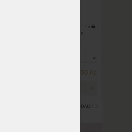
1 x
1 x
Dětská deka z ovčího rouna s
jako
motivem sloníků
SKLADEM > 10 KS
00 Kč
750 Kč
DO 4 PRAC. DNŮ
PROHLÉDNOUT
(current)
1
2
DALŠÍ