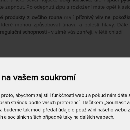
e zapnout. Po odepnutí zipu a rozložení máte opět klasi
é produkty z ovčího rouna
mají
příznivý vliv na pokožk
, které mohou způsobovat únavu a bolesti hlavy. Dále
regulační schopností
- v zimě vás zahřejí, v létě chladí.
a
Dostupnost a dopra
skladem
23
 na vašem soukromí
50
Kč
do
4,806
Kč
DALŠÍ FILTRY
roto, abychom zajistili funkčnosti webu a pokud nám dáte so
Vyfiltrujte si jen to, 
sah stránek podle vašich preferencí. Tlačítkem „Souhlasit a 
 a budeme tak moci předat údaje o používání našeho webu z
h a sociálních sítích případně taky na dalších webech.
ZÍ
NEJLEVNĚJŠÍ
NEJPRODÁVANĚJŠÍ
NEJDRAŽŠÍ