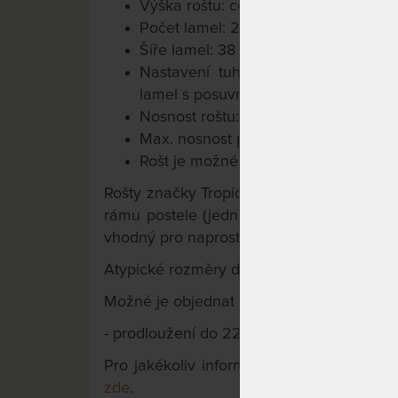
Výška roštu: cca 5,5 cm
Počet lamel: 28 lamel
Šíře lamel: 38 mm
Nastavení tuhosti roštu: ano, v be
lamel s posuvnými objímkami
Nosnost roštu: do 130 kg
Max. nosnost při zdvihu: 30 kg
Rošt je možné použít otvíráním na kte
Rošty značky Tropico se vyrábí vždy o 1 c
rámu postele (jedná se o standardní techno
vhodný pro naprostou většinu lůžek).
Atypické rozměry do rozměru 100x200 cm 
Možné je objednat rošt i v prodloužené ve
- prodloužení do 220 cm: + 20 %
Pro jakékoliv informace či objednání at
zde
.