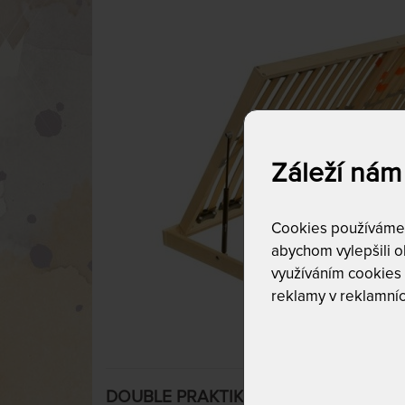
Záleží nám
Cookies používáme p
abychom vylepšili ob
využíváním cookies
reklamy v reklamníc
DOUBLE PRAKTIK B - lamelový rošt s bo