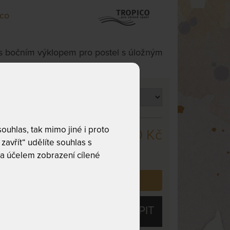
ico
 s bočním výklopem pro postel s úložným
stnost
uhlas, tak mimo jiné i proto
4 980 Kč
m
zavřít“ udělíte souhlas s
,
odesíláme
covních dnů
a účelem zobrazení cílené
 již zakoupilo
7
zákazníků.
KOUPIT