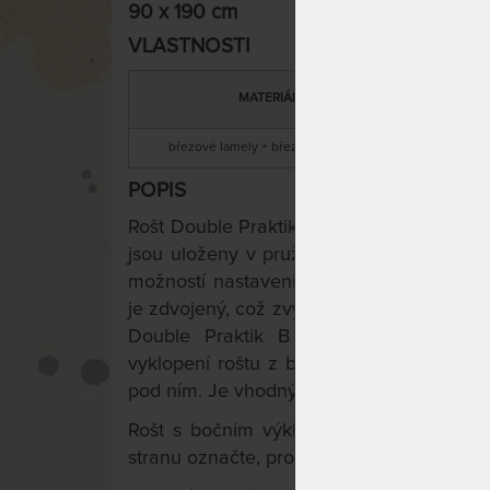
90 x 190 cm
VLASTNOSTI
CELKOVÁ
MATERIÁL
VÝŠKA
březové lamely + březové nosníky
6 cm
POPIS
Rošt Double Praktik B je pevný lamelový 
jsou uloženy v pružných gumových pouzdr
možností nastavení tuhosti pružení podle
je zdvojený, což zvyšuje stabilitu a zajišťuj
Double Praktik B je opatřen plynokap
vyklopení roštu z boční strany a tak má
pod ním. Je vhodný pro všechny typy matr
Rošt s bočním výklopem
v levém nebo 
stranu označte, prosím, v objednávce.