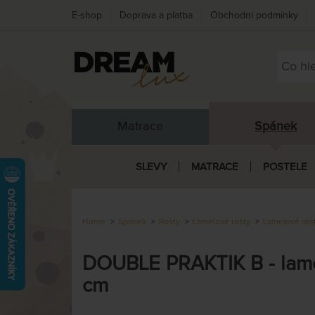
E-shop
Doprava a platba
Obchodní podmínky
Matrace
Spánek
SLEVY
MATRACE
POSTELE
Home
Spánek
Rošty
Lamelové rošty
Lamelové roš
DOUBLE PRAKTIK B - lamel
cm