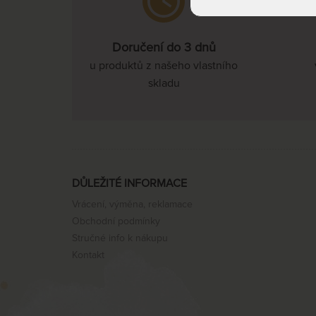
Doručení do 3 dnů
u produktů z našeho vlastního
skladu
DŮLEŽITÉ INFORMACE
Vrácení, výměna, reklamace
Obchodní podmínky
Stručné info k nákupu
Kontakt