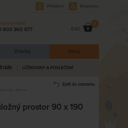
Přihlášení
Registrace
bujete poradit?
0
0 Kč
0 603 360 977
Značky
Slevy
ŠTÁŘE
LŮŽKOVINY A POVLEČENÍ
Zpět do seznamu
ostor 90 x 190 cm
ložný prostor 90 x 190