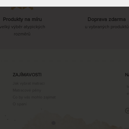
85 x 210 cm
Produkty na míru
Doprava zdarma
velký výběr atypických
u vybraných produktů
rozměrů
90 x 210 cm
100 x 210 cm
ZAJÍMAVOSTI
N
110 x 210 cm
Jak vybrat matraci
t
Matracové pěny
e
Co by vás mohlo zajímat
120 x 210 cm
O spaní
70 x 220 cm