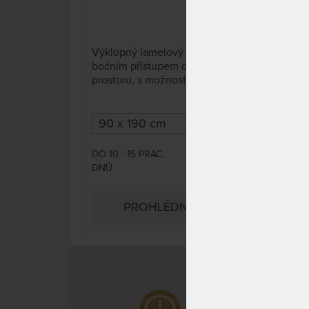
3 x
Výklopný lamelový rošt s
Výkl
bočním přístupem do úložného
boč
prostoru, s možností nastavení
pros
tuhosti v bederní části.
tuho
DO 10 - 15 PRAC.
DO 1
4 180 Kč
DNŮ
DNŮ
PROHLÉDNOUT