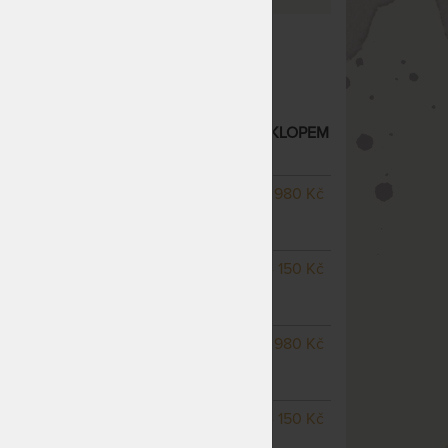
Nosnost 130 kg
ošt
IK B - LAMELOVÝ ROŠT S BOČNÍM VÝKLOPEM
ROSTOR
– další varianty
NA OBJEDNÁVKU
4 980 Kč
odesíláme do 15 - 20
pracovních dnů
NA OBJEDNÁVKU
4 150 Kč
odesíláme do 15 - 20
pracovních dnů
NA OBJEDNÁVKU
4 980 Kč
odesíláme do 15 - 20
pracovních dnů
NA OBJEDNÁVKU
4 150 Kč
odesíláme do 15 - 20