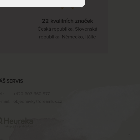
pracovních dnů
NA OBJEDNÁVKU
5 976 Kč
22 kvalitních značek
odesíláme do 15 - 20
pracovních dnů
Česká republika, Slovenská
republika, Německo, Itálie
NA OBJEDNÁVKU
4 980 Kč
odesíláme do 15 - 20
pracovních dnů
NA OBJEDNÁVKU
6 474 Kč
odesíláme do 15 - 20
pracovních dnů
ÁŠ SERVIS
NA OBJEDNÁVKU
6 972 Kč
odesíláme do 15 - 20
el.:
+420 603 360 977
pracovních dnů
-mail:
objednavky@dreamlux.cz
NA OBJEDNÁVKU
7 968 Kč
odesíláme do 15 - 20
pracovních dnů
NA OBJEDNÁVKU
5 976 Kč
odesíláme do 15 - 20