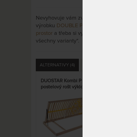
Nevyhovuje vám zvolená varianta výrobku?
výrobku
DOUBLE PRAKTIK B - lamelový ro
prostor
a třeba si vyberete jinou. Stačí si r
všechny varianty".
ALTERNATIVY (4)
DOTAZY (0)
HODNOCE
DUOSTAR Kombi P LEVÝ -
DUO
postelový rošt výklopný z boku
post