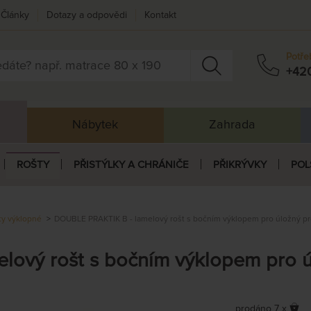
Články
Dotazy a odpovědi
Kontakt
Potře
+42
Nábytek
Zahrada
ROŠTY
PŘISTÝLKY A CHRÁNIČE
PŘIKRÝVKY
POL
ty výklopné
DOUBLE PRAKTIK B - lamelový rošt s bočním výklopem pro úložný pr
ový rošt s bočním výklopem pro ú
prodáno 7 x