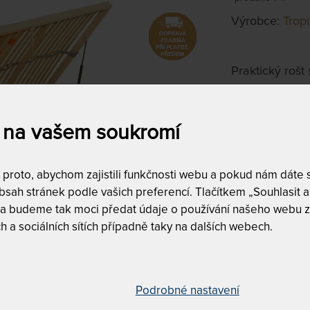
Výrobce:
Trop
Praktický rošt
prostorem.
 na vašem soukromí
Volitelná vla
roto, abychom zajistili funkčnosti webu a pokud nám dáte so
90 x 190 c
sah stránek podle vašich preferencí. Tlačítkem „Souhlasit a 
na objednávku
do 15 - 20 pra
 a budeme tak moci předat údaje o používání našeho webu z
h a sociálních sítích případně taky na dalších webech.
Tento produkt si
Podrobné nastavení
čním výklopem pro úložný prostor