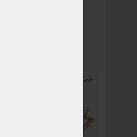
pracovních dnů
NA OBJEDNÁVKU
4 980 Kč
odesíláme do 15 - 20
pracovních dnů
NA OBJEDNÁVKU
4 980 Kč
odesíláme do 15 - 20
pracovních dnů
NA OBJEDNÁVKU
6 474 Kč
odesíláme do 15 - 20
pracovních dnů
Ý -
DUOSTAR Kombi P HN PRAVÝ -
NA OBJEDNÁVKU
7 968 Kč
polohovací postelový rošt
odesíláme do 15 - 20
výklopný z boku
pracovních dnů
NA OBJEDNÁVKU
4 980 Kč
odesíláme do 15 - 20
pracovních dnů
NA OBJEDNÁVKU
4 980 Kč
odesíláme do 15 - 20