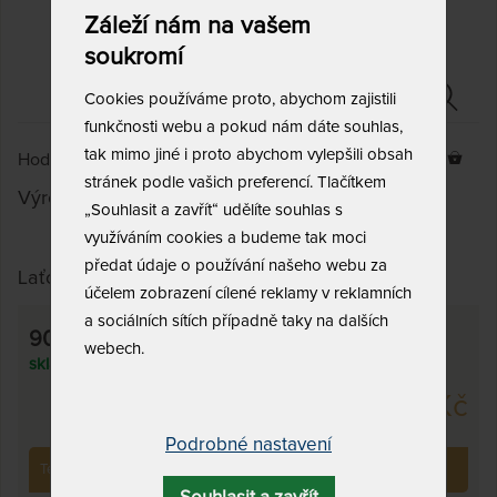
Záleží nám na vašem
soukromí
Cookies používáme proto, abychom zajistili
funkčnosti webu a pokud nám dáte souhlas,
tak mimo jiné i proto abychom vylepšili obsah
Hodnocení klientů
Prodáno 112 x
5,0
(4x)
stránek podle vašich preferencí. Tlačítkem
Výrobce:
TEXPOL
„Souhlasit a zavřít“ udělíte souhlas s
využíváním cookies a budeme tak moci
předat údaje o používání našeho webu za
Laťový masivní rošt nepolohovatelný.
účelem zobrazení cílené reklamy v reklamních
a sociálních sítích případně taky na dalších
90 x 200 cm
webech.
skladem 5 ks,
odesíláme do 1 - 2 prac. dnů
2 505 Kč
Podrobné nastavení
Tento produkt si již zakoupilo
112
zákazníků.