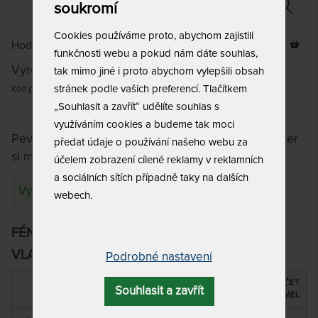
soukromí
Cookies používáme proto, abychom zajistili
Hodnocení klientů
Prodáno 164 x
5,0
(2x)
funkčnosti webu a pokud nám dáte souhlas,
Výrobce:
Tropico
tak mimo jiné i proto abychom vylepšili obsah
stránek podle vašich preferencí. Tlačítkem
Kód produktu: fenixclas
„Souhlasit a zavřít“ udělíte souhlas s
využíváním cookies a budeme tak moci
Pevný lamelový rošt s 26 lamelami. V oblasti beder
předat údaje o používání našeho webu za
si můžete nastavit tuhost.
účelem zobrazení cílené reklamy v reklamních
a sociálních sítích případně taky na dalších
Vyberte prosím variantu.
webech.
FÉNIX KLASIK - pevný lamelový rošt
VLASTNOSTI
Podrobné nastavení
DOPORUČENÁ
CELKOVÁ
TYP
POČET
MATERIÁL
Souhlasit a zavřít
NOSNOST
VÝŠKA
ROŠTU
LAMEL