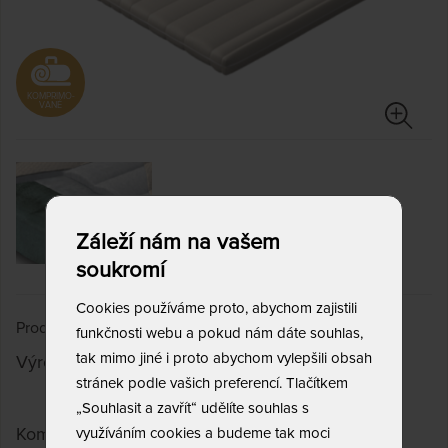
KOMPRIMO-
VANÉ
Záleží nám na vašem
soukromí
Cookies používáme proto, abychom zajistili
Prodáno 1 x
funkčnosti webu a pokud nám dáte souhlas,
tak mimo jiné i proto abychom vylepšili obsah
Výrobce:
Materasso
stránek podle vašich preferencí. Tlačítkem
„Souhlasit a zavřít“ udělíte souhlas s
Komfortní topper eliminuje kritické tlaky lůžka na
využíváním cookies a budeme tak moci