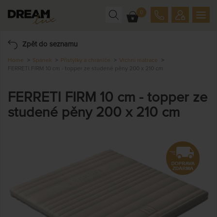
0
Zpět do seznamu
Home
Spánek
Přistýlky a chrániče
Vrchní matrace
FERRETI FIRM 10 cm - topper ze studené pěny 200 x 210 cm
FERRETI FIRM 10 cm - topper ze
studené pěny 200 x 210 cm