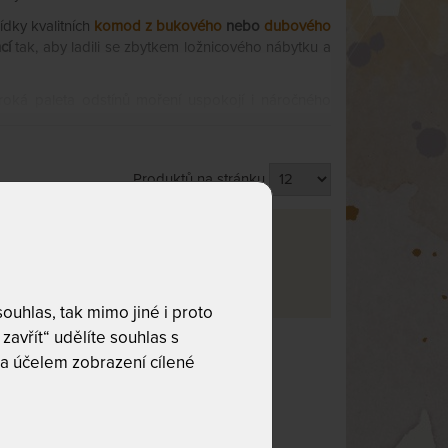
ídky kvalitních
komod
z bukového
nebo
dubového
cí
tak, aby ladili se zbytkem ložnicového nábytku a
roká paleta odstínů moření uspokojí i náročného
Produktů na stránku
va
rma
24
uhlas, tak mimo jiné i proto
zavřít“ udělíte souhlas s
a účelem zobrazení cílené
co hledáte!