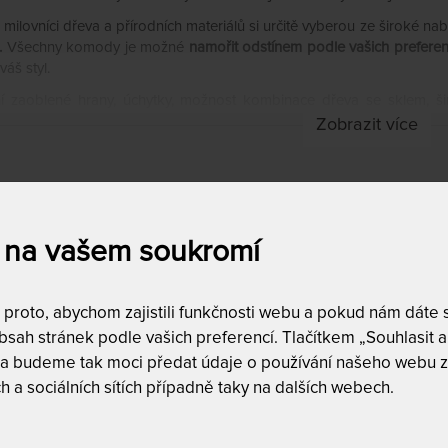
 milovníci dřeva a přírodních materiálů si určitě vyberou ze široké nab
.
Všechny komody je možné
namořit odstínem podle vašich preferen
 váš styl.
ní zaoblené hrany, úchytky, možnost kombinace dřeva se sklem, ši
íka.
Zobrazit více
 firmy Texpol se stanou ozdobou vašeho interiéru!
a
Dostupnost a dopra
 na vašem soukromí
skladem
0
doprava zda
5,820
Kč
do
42,534
Kč
roto, abychom zajistili funkčnosti webu a pokud nám dáte so
sah stránek podle vašich preferencí. Tlačítkem „Souhlasit a 
DALŠÍ FILTRY
 a budeme tak moci předat údaje o používání našeho webu z
Vyfiltrujte si jen to, 
h a sociálních sítích případně taky na dalších webech.