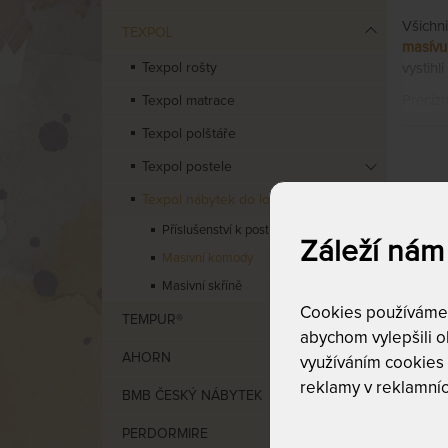
Všichni
TEXPOL
masívu
Texpol rošty
vystihli
Preciz
Texpol matrace
zákazn
Texpol polštáře
Komody
Texpol postele
Texpol nábytek do ložnice
Příslušenství k postelím
Cen
Záleží nám
Masivní komody
Masivní skříně
od
1
Cookies používáme p
TEMPUR®
abychom vylepšili ob
AHORN
využíváním cookies
reklamy v reklamníc
BMB ČESKÝ NÁBYTEK
PERDORMIRE