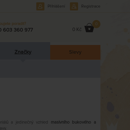
Přihlášení
Registrace
bujete poradit?
0
0 Kč
0 603 360 977
Značky
Slevy
eriálů a jedinečný vzhled
masivního bukového a
avy.