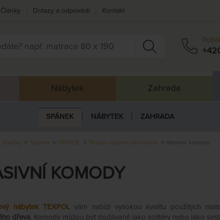
Články
Dotazy a odpovědi
Kontakt
Potře
+42
Nábytek
Zahrada
SPÁNEK
NÁBYTEK
ZAHRADA
Značky
Spánek
TEXPOL
Texpol nábytek do ložnice
Masivní komody
SIVNÍ KOMODY
ový
nábytek TEXPOL
vám nabízí vysokou kvalitu použitých mat
ého dřeva
. Komody můžou být dodávané jako solitéry nebo jako sest