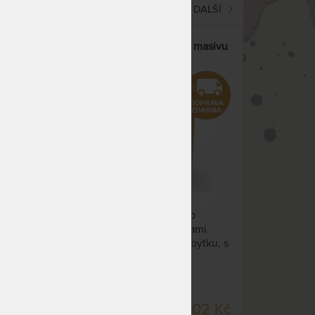
(current)
1
2
DALŠÍ
asivu
KOMODA P2Z - z dubového masivu
Luxusní komoda z dubového
i.
masivu se 4 velkými zásuvkami.
ku, s
Precizně zaoblené hrany nábytku, s
uvek.
vybroušenými úchytkami zásuvek.
DO 20 PRAC. DNŮ
87 Kč
29 102 Kč