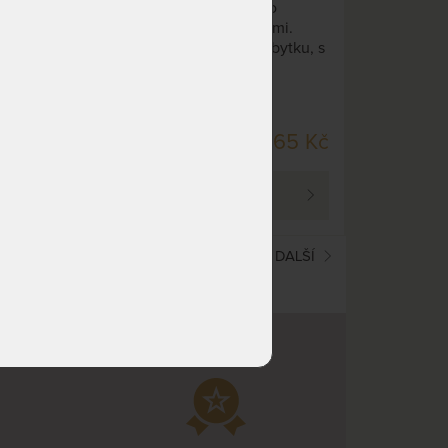
Luxusní komoda z bukového
i.
masivu s dvířkami a zásuvkami.
tku, s
Precizně zaoblené hrany nábytku, s
ířek a
vybroušenými úchytkami u dvířek a
zásuvek.
DO 20 PRAC. DNŮ
34 Kč
35 865 Kč
PROHLÉDNOUT
(current)
1
2
DALŠÍ