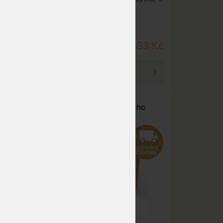
ířek a
vybroušenými úchytkami u dvířek a
zásuvek.
DO 20 PRAC. DNŮ
07 Kč
41 533 Kč
PROHLÉDNOUT
o
KOMODA P3DDZ - z bukového
masivu