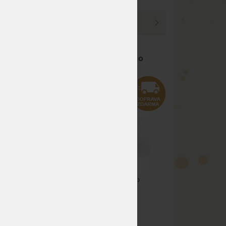
PROHLÉDNOUT
KOMODA P2DD - z bukového
masivu
Luxusní komoda z bukového
masivu s dvířkami. Precizně
zaoblené hrany nábytku, s
ířek.
vybroušenými úchytkami u dvířek.