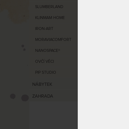
VÝCHO
SLUMBERLAND
KLINMAM HOME
KOMOD
IRON-ART
MORAVIACOMFORT
NANOSPACE®
OVČÍ VĚCI
PIP STUDIO
NÁBYTEK
Luxus
masiv
ZAHRADA
Preciz
vybro
DO 20