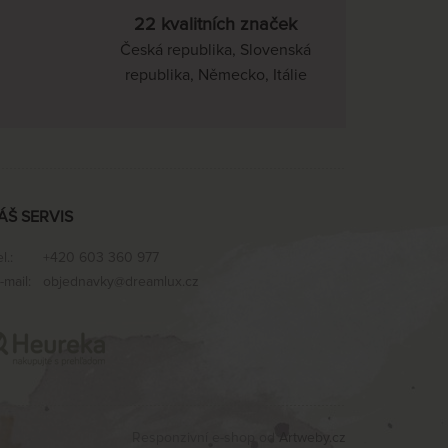
22 kvalitních značek
Česká republika, Slovenská
republika, Německo, Itálie
ÁŠ SERVIS
el.:
+420 603 360 977
-mail:
objednavky@dreamlux.cz
Responzivní e-shop od
Artweby.cz