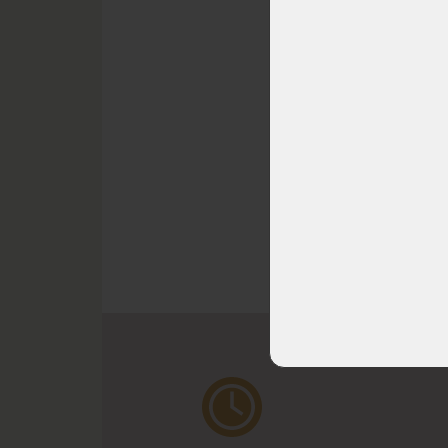
Luxus
masivu
Preciz
vybro
zásuv
DO 20
^ Nah