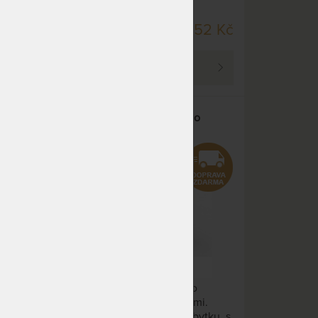
DO 20 PRAC. DNŮ
24 Kč
19 052 Kč
PROHLÉDNOUT
KOMODA P3DZ - z dubového
masivu
Luxusní komoda z dubového
i.
masivu s dvířkami a zásuvkami.
tku, s
Precizně zaoblené hrany nábytku, s