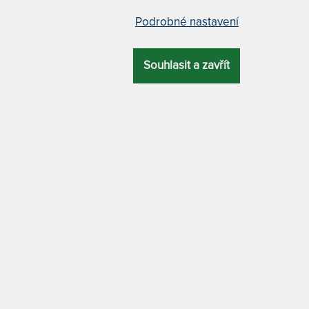
ZÍ
NEJLEVNĚJŠÍ
NEJPRODÁVANĚJŠÍ
NEJDRAŽŠÍ
Podrobné nastavení
A P1Z - z bukového masivu
KOMODA P1Z - z dubového m
Souhlasit a zavřít
ní komoda z bukového
Luxusní komoda z dubového
u se 4 malými zásuvkami.
masivu se 4 malými zásuvkam
ní zaoblené hrany nábytku, s
Precizní zaoblené hrany nábyt
ušenými úchytkami zásuvek.
vybroušenými úchytkami zás
 PRAC. DNŮ
DO 20 PRAC. DNŮ
17 908 Kč
22 3