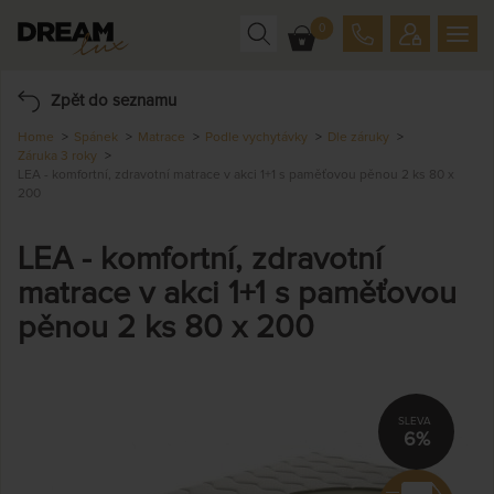
0
Zpět do seznamu
Home
Spánek
Matrace
Podle vychytávky
Dle záruky
Záruka 3 roky
LEA - komfortní, zdravotní matrace v akci 1+1 s paměťovou pěnou 2 ks 80 x
200
LEA - komfortní, zdravotní
matrace v akci 1+1 s paměťovou
pěnou 2 ks 80 x 200
6%