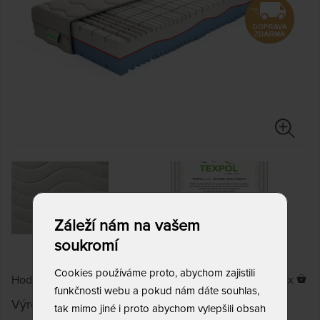
Záleží nám na vašem
soukromí
Cookies používáme proto, abychom zajistili
Hodnocení klientů
Prodáno 513 x
4,8
(26x)
funkčnosti webu a pokud nám dáte souhlas,
Výrobce:
TEXPOL
tak mimo jiné i proto abychom vylepšili obsah