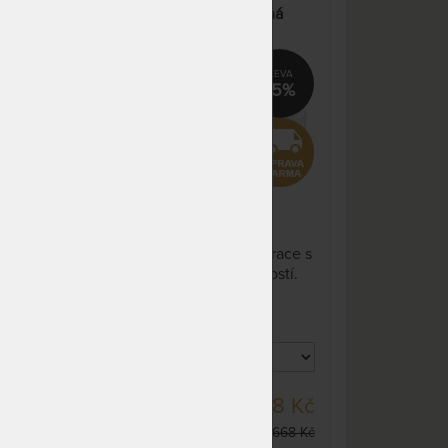
odesíláme do 10 - 15 prac.
GUARD ORTHO - nelepená
dnů
kci
ortopedická matrace
NA OBJEDNÁVKU
11 660 Kč
odesíláme do 10 - 15 prac.
0%
15%
dnů
NA OBJEDNÁVKU
11 660 Kč
odesíláme do 10 - 15 prac.
dnů
NA OBJEDNÁVKU
11 660 Kč
odesíláme do 10 - 15 prac.
Rodinná, ortopedická matrace s
x
dnů
ace!
vysokou pružností a nosností.
NA OBJEDNÁVKU
16 324 Kč
Nelepené jádro. Unikátní
odesíláme do 10 - 15 prac.
nná
úprava potahu SilverGuard® a
dnů
e
praní na 95 °C předurčuje tuto
matraci jako nejlepší volbu pro
NA OBJEDNÁVKU
16 324 Kč
alergiky a astmatiky.
odesíláme do 10 - 15 prac.
ásti
DO 10 - 20 PRAC.
11 618 Kč
dnů
DNŮ
 Kč
13 668 Kč
NA OBJEDNÁVKU
19 822 Kč