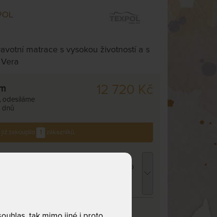
POL
avotní matrace s vysokou životností a s
 Vera
12 720 Kč
cm
,
odesíláme
. dnů
 již zakoupilo
1
zákazníků.
ROPICO POLYCOTTON MEDICAL -
atracový chránič - praní na 95 °C 90 x 220
m
66 Kč
chci slevu
42 Kč
ROPICO PU PROTECT - dětský matracový
hránič 60 x 120 cm
uhlas, tak mimo jiné i proto