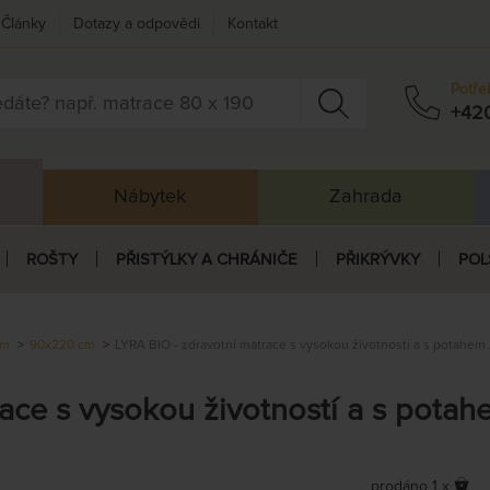
Články
Dotazy a odpovědi
Kontakt
Potře
+42
Nábytek
Zahrada
ROŠTY
PŘISTÝLKY A CHRÁNIČE
PŘIKRÝVKY
POL
cm
90x220 cm
LYRA BIO - zdravotní matrace s vysokou životností a s potahem 
ace s vysokou životností a s potah
prodáno 1 x