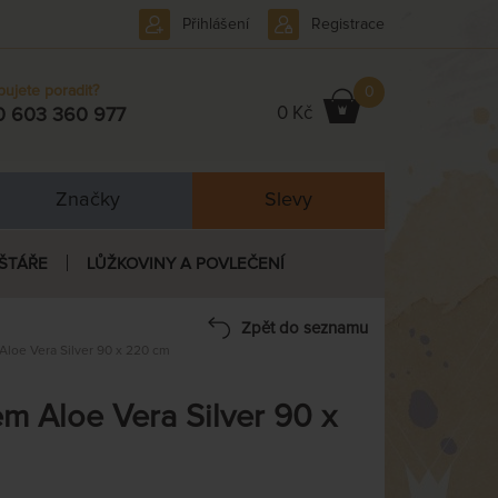
Přihlášení
Registrace
bujete poradit?
0
0 Kč
0 603 360 977
Značky
Slevy
ŠTÁŘE
LŮŽKOVINY A POVLEČENÍ
Zpět do seznamu
Aloe Vera Silver 90 x 220 cm
em Aloe Vera Silver 90 x