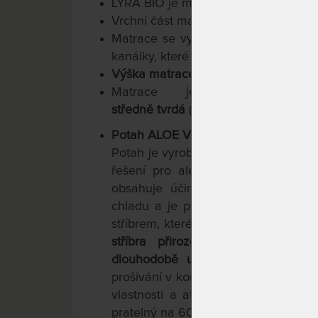
LYRA BIO je matrace sendvičového 
Vrchní část matrace pokrývá
paměťo
Matrace se vyznačuje výborným
pr
kanálky, které dodají Vašemu tělu zd
Výška matrace s potahem je cca 20
Matrace je
oboustrann
středně tvrdá
(rozsah od T1 - T5)
Potah ALOE VERA SILVER
Potah je vyroben z
hypoalergenních
řešení pro alergiky a osoby s jem
obsahuje účinný extrakt z listů al
chladu a je příjemný pro pokožku u
stříbrem, které se vyznačuje perfekt
stříbra přirozeně zabíjejí rozto
dlouhodobě udržují matraci hygie
prošívání v kombinaci s látkou aloe 
vlastnosti a atraktivní vzhled. Pot
pratelný na 60 °C. Potah má úpravu 