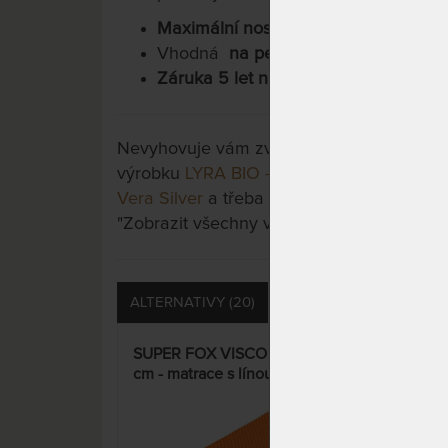
Maximální nosnost 120 kg
Vhodná
na pevný nebo polohovací l
Záruka 5 let na jádro
Nevyhovuje vám zvolená varianta výrobku?
výrobku
LYRA BIO - zdravotní matrace s v
Vera Silver
a třeba si vyberete jinou. Stačí 
"Zobrazit všechny varianty".
ALTERNATIVY (20)
PŘÍSLUŠENSTVÍ (3)
SUPER FOX VISCO Wellness 20
SUP
cm - matrace s línou pěnou –
cm -
AKCE „Férové ceny“
AKC
15%