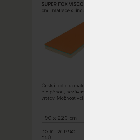
SUPER FOX VISCO Classic 20
GUA
cm - matrace s línou pěnou –
zpe
AKCE „Férové ceny“
bola
polš
15%
DÁR
25 x
Česká rodinná matrace s línou
Mat
bio pěnou, nezávadné lepení
bok
vrstev. Možnost volby profilace
je p
ložné plochy. Odvětrávací
odle
systém dvou-dílného potahu s
dutým vláknem zajišťuje
termoregulaci, spánek bez
přehřívání a pocení.
DO 10 - 20 PRAC.
DO 1
8 150 Kč
DNŮ
DNŮ