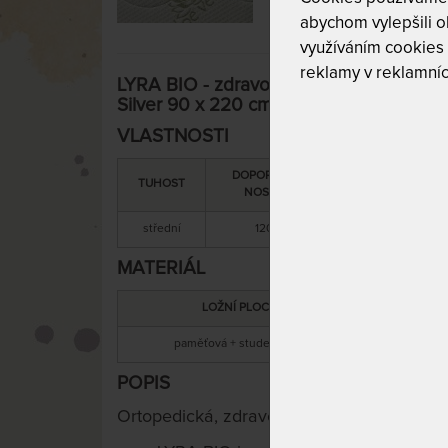
abychom vylepšili ob
využíváním cookies
reklamy v reklamníc
LYRA BIO - zdravotní matrace s vysokou
Silver 90 x 220 cm
VLASTNOSTI
DOPORUČENÁ
SNÍMATELNÝ
TUHOST
NOSNOST
POTAH
střední
120 kg
ano
MATERIÁL
LOŽNÍ PLOCHA
MATER
paměťová + studená pěna
stu
POPIS
Ortopedická, zdravotní matrace s vysokou 