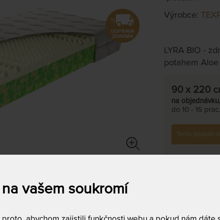
Výrobce:
TEX
LYRA BIO - zdr
potahem Aloe
90 x 220 
na objednávku
do 10 - 15 prac
Tento produkt si
T
m
c
 na vašem soukromí
6
T
c
roto, abychom zajistili funkčnosti webu a pokud nám dáte so