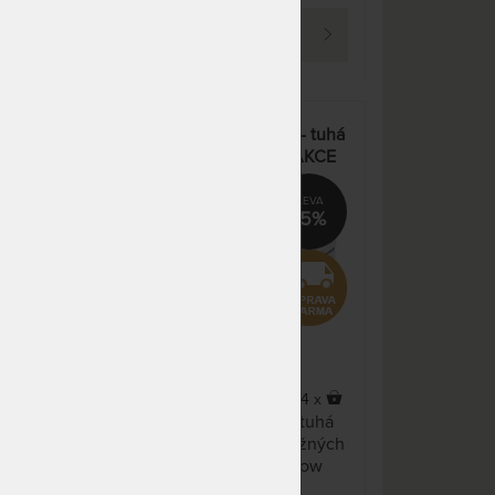
12 Kč
odesíláme do 10 - 15 prac.
PROHLÉDNOUT
dnů
NA OBJEDNÁVKU
23 320 Kč
odesíláme do 10 - 15 prac.
dnů
ATLAS ASTANA 3D FLEX - tuhá
iálů
matrace z pružných pěn AKCE
NA OBJEDNÁVKU
23 320 Kč
„Pohodové matrace“ + polštář
odesíláme do 10 - 15 prac.
Lenošek zdarma
dnů
15%
NA OBJEDNÁVKU
23 320 Kč
odesíláme do 10 - 15 prac.
dnů
NA OBJEDNÁVKU
12 720 Kč
odesíláme do 10 - 15 prac.
dnů
cí
5,0
(1x)
104 x
NA OBJEDNÁVKU
12 720 Kč
rany.
Atlas ASTANA 3D Flex je tuhá
odesíláme do 10 - 15 prac.
 s
sendvičová matrace z pružných
dnů
pěn Flexifoam s 3D Rainbow
i
technologií.
NA OBJEDNÁVKU
12 720 Kč