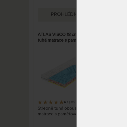
9 588 Kč
PROHLÉDNOUT
ATLAS VISCO 18 cm - středně
GUA
tuhá matrace s pamětí - AKCE
zpe
„Pohodové matrace“
ort
15%
4,7
(3x)
120 x
Středně tuhá oboustranná
Rodi
matrace s paměťovou pěnou.
vyso
Nel
boky