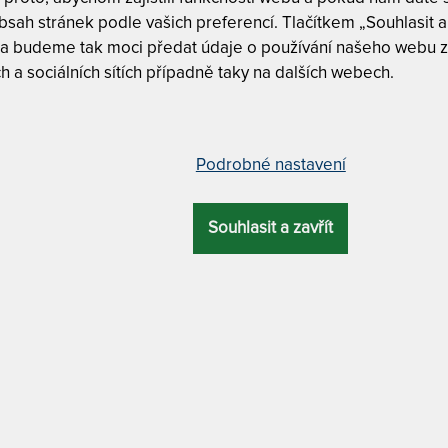
2
sah stránek podle vašich preferencí. Tlačítkem „Souhlasit a 
 a budeme tak moci předat údaje o používání našeho webu z
h a sociálních sítích případně taky na dalších webech.
 životností a s potahem Aloe Vera
Tuhost T3 
tvrdá
Podrobné nastavení
CELKOVÁ
ZÁRUKA
PROFILACE
VÝŠKA
Nosnost 1
Souhlasit a zavřít
20 cm
5 let
5 zón
Potah Aloe
LYRA BIO - ZD
IÁL JÁDRA
MATERIÁL POTAHU
S POTAHEM ALO
dená pěna
Aloe Vera Silver
80 x 200 cm
životností.
85 x 200 cm