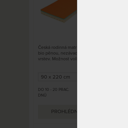
14 x
Česká rodinná matrace s línou
Česk
bio pěnou, nezávadné lepení
bio
vrstev. Možnost volby profilace
vrst
ložné plochy. Odvětrávací
ložn
systém dvou-dílného potahu s
syst
dutým vláknem zajišťuje
dutý
termoregulaci, spánek bez
term
přehřívání a pocení.
přeh
DO 10 - 20 PRAC.
DO 1
8 150 Kč
DNŮ
DNŮ
9 588 Kč
PROHLÉDNOUT