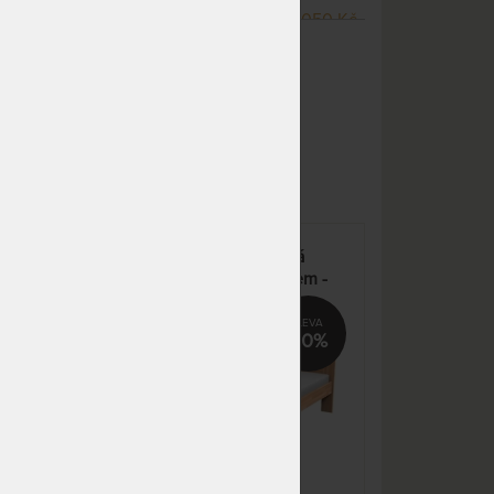
NA OBJEDNÁVKU
31 050 Kč
ZOBRAZIT VŠECHNY VARIANTY
odesíláme do 20 - 30 prac.
dnů
SKLADEM 2 KS
odesíláme
25 800 Kč
do 3 prac. dnů
(další 1 - 2 měsíce)
m
NA OBJEDNÁVKU
37 307 Kč
odesíláme do 20 - 30 prac.
dnů
el s
NATÁLIA - masivní buková
NA OBJEDNÁVKU
25 800 Kč
postel s parketovým vzorem -
odesíláme do 20 - 30 prac.
Akce!
dnů
0%
20%
NA OBJEDNÁVKU
25 800 Kč
odesíláme do 20 - 30 prac.
dnů
NA OBJEDNÁVKU
27 993 Kč
odesíláme do 20 - 30 prac.
dnů