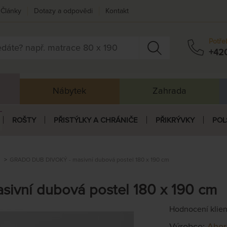
Články
Dotazy a odpovědi
Kontakt
Potře
+42
Nábytek
Zahrada
ROŠTY
PŘISTÝLKY A CHRÁNIČE
PŘIKRÝVKY
POL
m
GRADO DUB DIVOKÝ - masivní dubová postel 180 x 190 cm
vní dubová postel 180 x 190 cm
Hodnocení klie
Výrobce:
Ahor