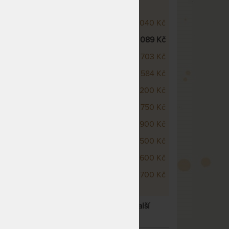
O A PŘÍSLUŠENSTVÍ
ado, buk
28 040 Kč
ado, dub
31 089 Kč
ado Max, buk
29 703 Kč
ado Max, dub
34 584 Kč
ek - police buk
3 200 Kč
ek - police dub
3 750 Kč
lek - jednozásuvka buk
12 900 Kč
lek - jednozásuvka dub
14 500 Kč
 bukový masiv
7 600 Kč
 dubový masiv
8 700 Kč
VOKÝ - MASIVNÍ DUBOVÁ POSTEL
– další