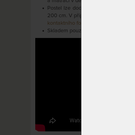
a matrací v demontu.
Postel lze dodat i v atypickém rozm
200 cm. V případě záujmu nás můžet
kontaktního formuláře
.
Skladem pouze v provedení: transpar