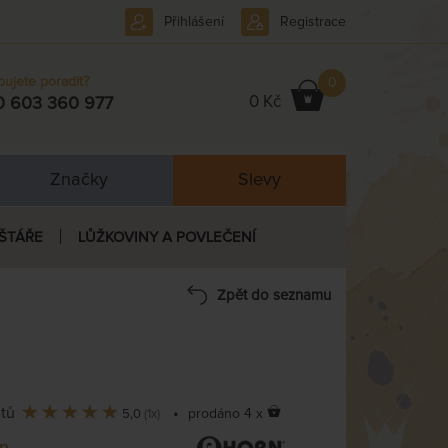
Přihlášení
Registrace
bujete poradit?
0
0 Kč
0 603 360 977
Značky
Slevy
ŠTÁŘE
LŮŽKOVINY A POVLEČENÍ
Zpět do seznamu
ntů
•
prodáno 4 x
5,0
(1x)
n