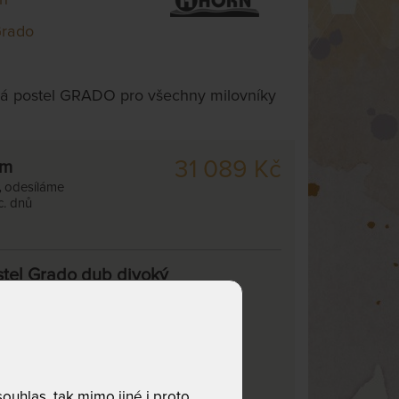
Grado
á postel GRADO pro všechny milovníky
31 089 Kč
cm
,
odesíláme
c. dnů
stel Grado dub divoký
adované provedení:
transparentní
barevný
olej
odstín
Platinum + lak
uhlas, tak mimo jiné i proto