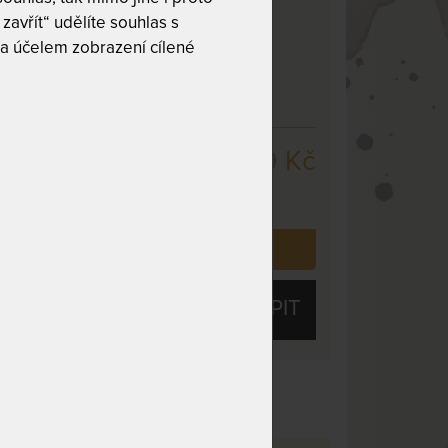
zavřít“ udělíte souhlas s
a účelem zobrazení cílené
31 089 Kč
cm
,
odesíláme
c. dnů
 již zakoupilo
4
zákazníků.
KOUPIT
obek
Přírodní materiály