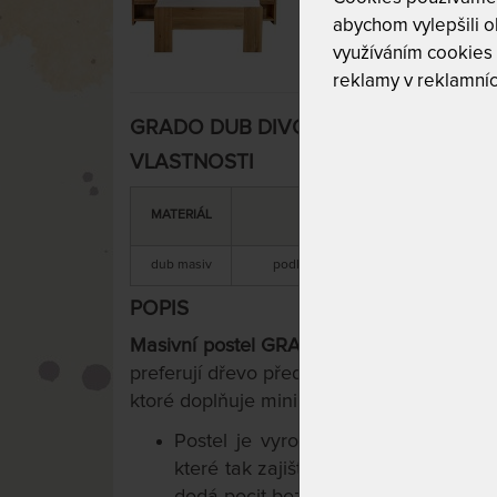
abychom vylepšili ob
využíváním cookies
reklamy v reklamníc
GRADO DUB DIVOKÝ - masivní dubová p
VLASTNOSTI
DOPORUČENÁ
MATERIÁL
NOSNOST
dub masiv
podle zvolené kombinace matrace a r
POPIS
Masivní postel GRADO
ve variantě
dub
je
preferují dřevo před laminem. Tato poste
ktoré doplňuje minimalistické linie.
Postel je vyrobena z materiálu
o sí
které tak zajišťují vysokou stabilitu 
dodá pocit bezpečí.