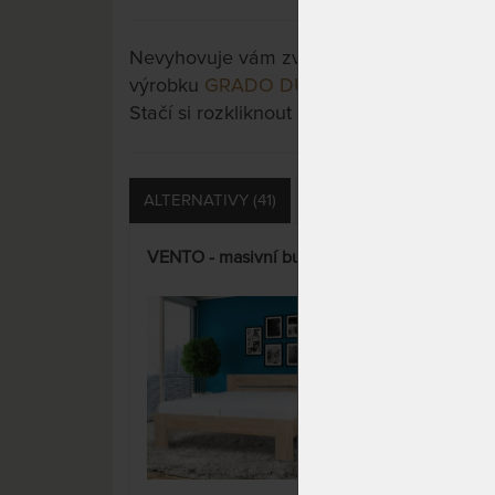
Nevyhovuje vám zvolená varianta výrobku?
výrobku
GRADO DUB DIVOKÝ - masivní d
Stačí si rozkliknout další přes tlačítko "Zo
ALTERNATIVY (41)
PŘÍSLUŠENSTVÍ (3)
S
VENTO - masivní buková postel
GRA
buk
čel