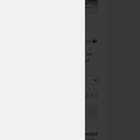
NA OBJEDNÁVKU
33 592 Kč
odesíláme do 20 - 30 prac.
dnů
NA OBJEDNÁVKU
33 592 Kč
odesíláme do 20 - 30 prac.
x
2 x
dnů
Designová postel JANA
NA OBJEDNÁVKU
37 307 Kč
se
SENIOR z masivního dubu se
odesíláme do 20 - 30 prac.
!
stane ozdobou vaší ložnice!
dnů
NA OBJEDNÁVKU
37 307 Kč
odesíláme do 20 - 30 prac.
dnů
DO 20 PRAC. DNŮ
 Kč
21 338 Kč
NA OBJEDNÁVKU
44 763 Kč
odesíláme do 20 - 30 prac.
PROHLÉDNOUT
dnů
NA OBJEDNÁVKU
30 960 Kč
odesíláme do 20 - 30 prac.
á
LÍVIA H - masivní buková postel
dnů