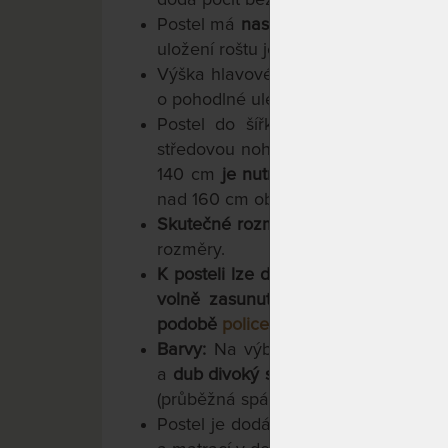
Postel má
nastavitelnou výšku lehac
uložení roštu je 32 cm od země a ne
Výška hlavového čela je 93,5 cm. V
o pohodlné uléhání a vstávání.
Postel
do
šířky
140
cm
s jedním
středovou
nohu
.
V případě použití
d
140
cm
je
nutné
přikoupit
střednici
nad
160
cm
obsahuje
střednici
a
stř
S
kutečné rozměry postele jsou o 6 c
rozměry.
K posteli lze dokoupit úložný prost
volně zasunutá pod postelí. Na po
podobě
police
nebo
jednozásuvky
.
Barvy:
Na výběr máte z dvou varia
a
dub divoký s výraznou strukturou 
(průběžná spárovka). Postel je povr
Postel je dodávána se samostatnou s