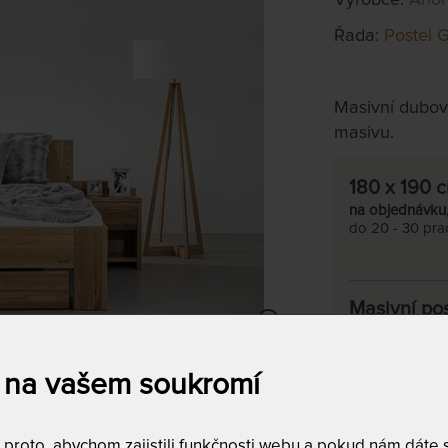
Řada:
Postel 
Masivní dubov
masivu.
180 x 190 
na objednávku
do 20 - 30 pra
Masivní po
Zvolte pož
 na vašem soukromí
transparentní
lak
roto, abychom zajistili funkčnosti webu a pokud nám dáte so