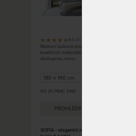
5,0
(3x)
32 x
Masivní buková postel NELA z
Mas
kvalitních materiálů za
kval
dostupnou cenu.
dos
DO 20 PRAC. DNŮ
DO 
12 241 Kč
PROHLÉDNOUT
SOFIA - elegantní masivní
SOFI