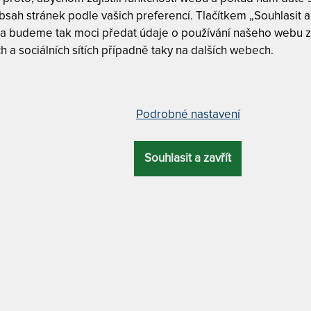
sah stránek podle vašich preferencí. Tlačítkem „Souhlasit a 
 a budeme tak moci předat údaje o používání našeho webu z
h a sociálních sítích případně taky na dalších webech.
ostel 180 x 190 cm
180 x 190 
Podrobné nastavení
na objednávku
ZÁRUKA
ÚČEL
do 20 - 30 pra
Souhlasit a zavřít
oštu
2 roky
s úložným prostorem
Tento produkt si
 výborným výběrem pro všechny, kteří
l je zajímavá svým schodkovitým čelem,
Český výr
le 30 mm
. Má zdvojené přední nohy,
postele. Atraktivní schodkovité čelo vám