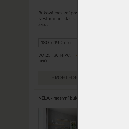
19 x
Buková masivní postel VENTO.
Mas
Nestarnoucí klasika v moderním
MAX
šatu.
čel
DO 20 - 30 PRAC.
DO 2
17 894 Kč
DNŮ
DNŮ
PROHLÉDNOUT
NELA - masivní buková postel
NELA