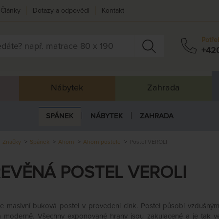
Články
Dotazy a odpovědi
Kontakt
Potře
+42
Nábytek
Zahrada
SPÁNEK
NÁBYTEK
ZAHRADA
Značky
Spánek
Ahorn
Ahorn postele
Postel VEROLI
EVĚNÁ POSTEL VEROLI
 je masivní buková postel v provedení cink. Postel působí vzdušný
a moderně. Všechny exponované hrany jsou zakulacené a je tak vel