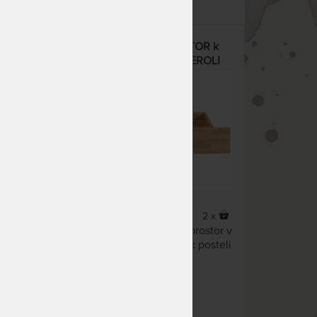
el
ZÁSUVKA - ÚLOŽNÝ PROSTOR k
posteli VENTO, LAVANA, VEROLI
5 x
2 x
ního
Zvlášť zakoupitelný úložný prostor v
podobě zásuvky pod lůžko k posteli
Vento, Lavana a Veroli.