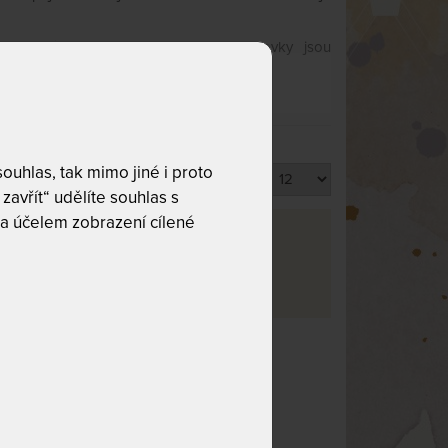
. Typickým rysem této napojované spárovky jsou
uhlas, tak mimo jiné i proto
Produktů na stránku
zavřít“ udělíte souhlas s
a účelem zobrazení cílené
va
rma
4
co hledáte!