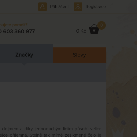
Přihlášení
Registrace
bujete poradit?
0
0 Kč
0 603 360 977
Značky
Slevy
m dojmem a díky jednoduchým liniím působí velice
ice příjemná. Stejně tak mírně zešikmené čelo je