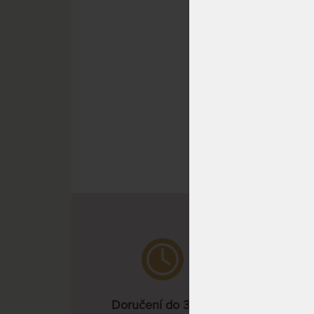
masiv
SPOLU
Doručení do 3 dnů