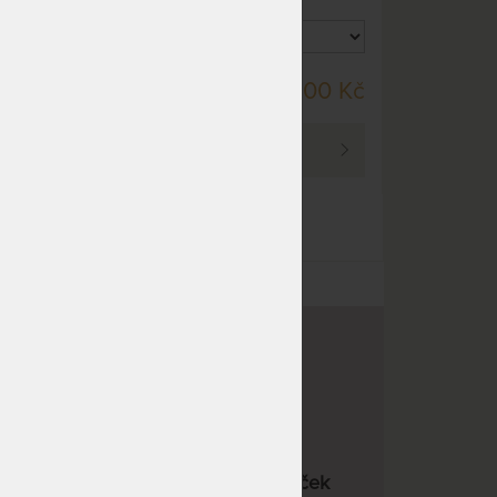
místa!
DO 35 PRAC. DNÍ
10 Kč
10 200 Kč
PROHLÉDNOUT
22 kvalitních značek