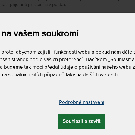
é a příjemné při čtení si v posteli.
 je vyrobená z bukové napojované spárovky v cinkovaném designu
lamely, které vytvářejí parketový vzor s rozmanitou barevností dřeva.
 je možné doplnit o
úložný prostor
.
 na vašem soukromí
Zobrazit více
roto, abychom zajistili funkčnosti webu a pokud nám dáte so
sah stránek podle vašich preferencí. Tlačítkem „Souhlasit a 
 a budeme tak moci předat údaje o používání našeho webu z
a
Dostupnost a dopra
h a sociálních sítích případně taky na dalších webech.
skladem
2
doprava zda
00
Kč
do
33,087
Kč
DALŠÍ FILTRY
Podrobné nastavení
Vyfiltrujte si jen to, 
Souhlasit a zavřít