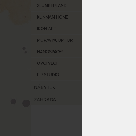
VÝCHO
SLUMBERLAND
KLINMAM HOME
Dárko
IRON-ART
MORAVIACOMFORT
NANOSPACE®
OVČÍ VĚCI
PIP STUDIO
NÁBYTEK
Dárko
ZAHRADA
nebo 