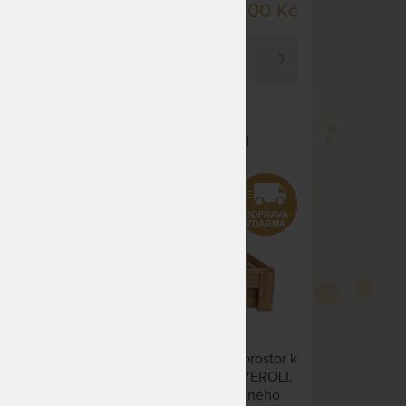
SPOLU S POSTELÍ
70 Kč
7 500 Kč
PROHLÉDNOUT
ční
ÚLOŽNÝ PROSTOR k posteli
ANA,
LAVANA, VEROLI a VENTO
ční
Zvlášť zakoupitelný úložný prostor k
ento,
posteli VENTO, LAVANA a VEROLI.
Skvělé řešení pro využití volného