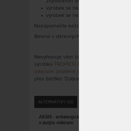
zvyšováním teploty
výrobek se nesmí bělit prostředky uvo
výrobek se nesmí žehlit
Nezapomeňte každý den důkladně prokle
Baleno v dárkových taškách.
Nevyhovuje vám zvolená varianta výrobku?
výrobku
TROPICO POLYCOTTON MEDICAL S
vláknem, pratelné na 95 °C
a třeba si vybe
přes tlačítko "Zobrazit všechny varianty".
ALTERNATIVY (12)
PŘÍSLUŠENSTVÍ (2)
AEGIS - antialergické lůžkoviny
ALOE
s dutým vláknem
Tro