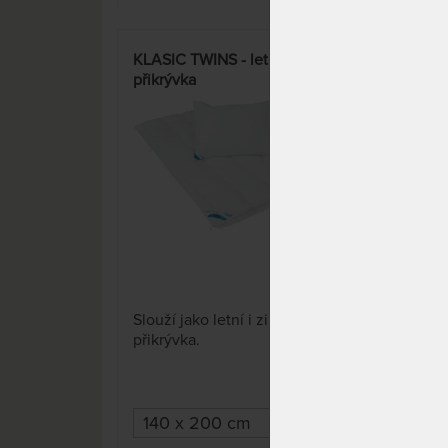
KLASIC TWINS - letní i zimní
ALL
přikrývka
aler
11 x
Slouží jako letní i zimní
Polš
přikrývka.
vyro
anti