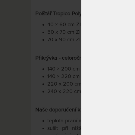
Polštář Tropico Polycotton Medical DUO+:
40 x 60 cm ZIP (400 g náplň) + vložk
50 x 70 cm ZIP (500 g náplň) + vložk
70 x 90 cm ZIP (900 g náplň) + vlož
Přikrývka -
celoroční provedení přikrývek
140 × 200 cm (náplň 1200 g)
140 × 220 cm (náplň 1300 g)
220 x 200 cm (náplň 1750 g)
240 x 220 cm (náplň 2100 g)
Naše doporučení k užívání a ošetřování v
teplota praní maximálně do 95 °C
sušit při nižší teplotě v sušič