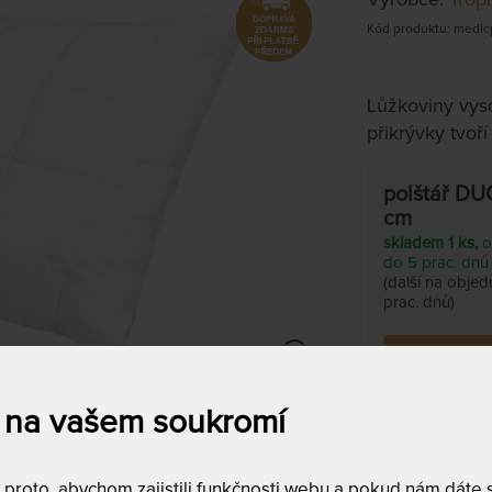
Kód produktu: medic
Lůžkoviny vyso
přikrývky tvoří
polštář DU
cm
skladem 1 ks,
o
do 5 prac. dnů
(další na objed
prac. dnů)
Tento produkt si
 na vašem soukromí
roto, abychom zajistili funkčnosti webu a pokud nám dáte so