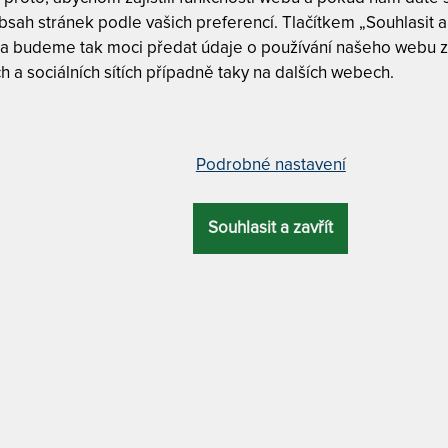
sah stránek podle vašich preferencí. Tlačítkem „Souhlasit a 
 a budeme tak moci předat údaje o používání našeho webu z
IDEÁLNÍ KOMB
h a sociálních sítích případně taky na dalších webech.
POLŠTÁŘ 
Polycotto
ář DUO+ 50 x 70 cm
DUO přikr
praním na
Podrobné nastavení
Matracový
ÚČEL
praním na
Souhlasit a zavřít
ester
antialergenní / protiroztočová úprava
TROPICO POLYC
DUTÝM VLÁKNE
ášť. Je potřeba vybrat si provedení
přikrývka SI
140 x 200 cm
tým materiálům a snadné údržbě lze
polštář DUO+
Přikrývky a polštáře zcela splňují
90 cm
ného ubytování (penziony, hotely,
přikrývka SI
eriály splňují přísné normy certifikace