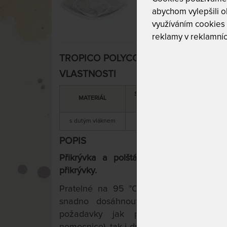
abychom vylepšili ob
využíváním cookies
reklamy v reklamníc
TROPICO POLYCOTTON MEDICAL polšt
VLASTNOSTI
SNÍMATELNÝ
TYP
MATERIÁL
POTAH
POTAHU
s dutým vláknem
ano
bavlna + poly
POPIS
Přikrývka a polštář se objednávají zvl
přikrývky.
Pratelné na 95 °C. Vzhledem k použi
snadno dosáhnout hygienické čistoty. 
požadavky jak provozovatelů společ
nemocnice), tak i drobných odběratelů. Mat