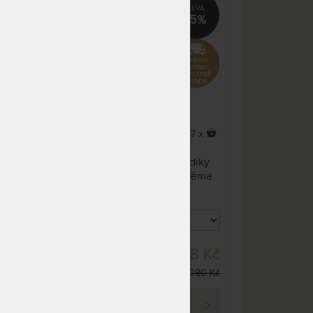
15%
x
37 x
Přikrývka má výborné
u
termoizolační schopnosti díky
sním
vzduchové kapse mezi dvěma
spojenými přikrývkami v jednu.
Potah: bavlněný satén. Výplň
tvoří duté vlákno, polštář je
vybaven ochranným návlekem,
který můžete zvlášť prát a
DO 10 - 15 PRAC.
 Kč
918 Kč
vyjímatelnou vložkou se zipem.
DNŮ
1 080 Kč
PROHLÉDNOUT