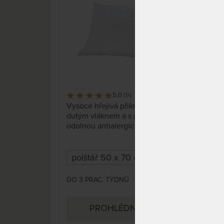
5,0
(1x)
121 x
Vysoce hřejivá přikrývka s
Hřej
dutým vláknem a s praní
pot
odolnou antialergickou úpravou
Vera
proti roztočům, plísním a
Možn
houbám. Praní na 60 °C.
DO 3 PRAC. TÝDNŮ
SKLA
480 Kč
DO 
PROHLÉDNOUT