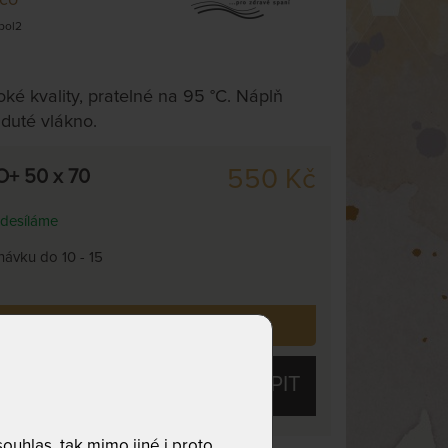
pol2
ké kvality, pratelné na 95 °C. Náplň
 duté vlákno.
550 Kč
O+ 50 x 70
desíláme
návku do 10 - 15
 již zakoupilo
153
zákazníků.
KOUPIT
uhlas, tak mimo jiné i proto