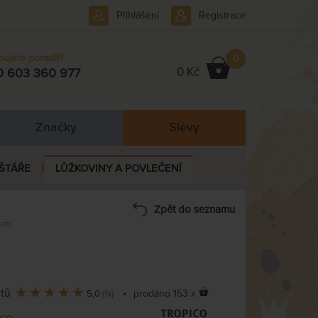
Přihlášení
Registrace
bujete poradit?
0
0 Kč
0 603 360 977
Značky
Slevy
ŠTÁŘE
LŮŽKOVINY A POVLEČENÍ
Zpět do seznamu
 cm
ntů
•
prodáno 153 x
5,0
(1x)
ico