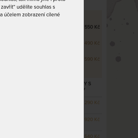
zavřít“ udělíte souhlas s
a účelem zobrazení cílené
INACE S:
DUO+ a přikrývky SINGLE
550 Kč
n Medical s praním na 95 °C
ývka Polycotton Medical s
1 490 Kč
 95 °C
 chránič Polycotton Medical s
590 Kč
 95 °C
OTTON MEDICAL SINGLE - LŮŽKOVINY S
M, PRATELNÉ NA 95 °C
– další varianty
NGLE
SKLADEM 5 KS
odesíláme
1 290 Kč
do 1 - 2 prac. dnů
 70 x
SKLADEM 5 KS
odesíláme
920 Kč
do 1 - 2 prac. dnů
NGLE
NA OBJEDNÁVKU
1 540 Kč