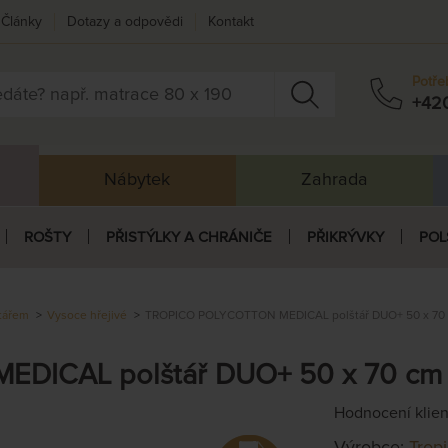
Články
Dotazy a odpovědi
Kontakt
Potře
+42
Nábytek
Zahrada
ROŠTY
PŘISTÝLKY A CHRÁNIČE
PŘIKRÝVKY
POL
štářem
Vysoce hřejivé
TROPICO POLYCOTTON MEDICAL polštář DUO+ 50 x 70
DICAL polštář DUO+ 50 x 70 cm
Hodnocení klie
Výrobce:
Trop