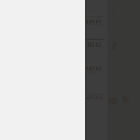
odesíláme do 10 - 15 prac.
dnů
NGLE
NA OBJEDNÁVKU
2 060 Kč
m
odesíláme do 10 - 15 prac.
dnů
NGLE
NA OBJEDNÁVKU
2 310 Kč
odesíláme do 10 - 15 prac.
dnů
 50 x
SKLADEM 1 KS
odesíláme
550 Kč
do 5 prac. dnů
(další na objednávku do 10
- 15 prac. dnů)
 40 x
NA OBJEDNÁVKU
460 Kč
ZOBRAZIT VŠECHNY VARIANTY
odesíláme do 10 - 15 prac.
dnů