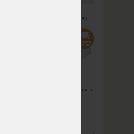
FERRETI ROYAL - přikrývka z
peří
me a
Husí peří vás doslova obejme a
zajistí tepelnou pohodu po
celou noc.
DO 10 - 15 PRAC.