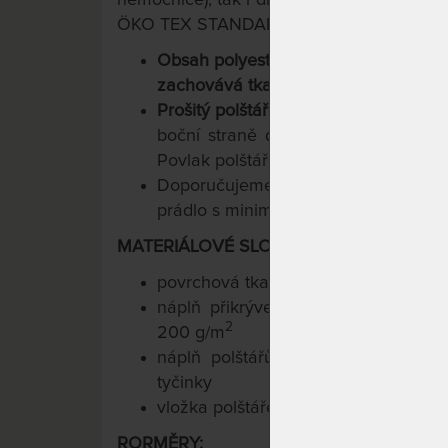
ÖKO TEX STANDARD 100.
Obsah polyesteru prodlužuje životno
zachovává tkanině prodyšnost vodní
Prošitý polštář s klimatizační vrstvou
boční straně dlouhým zipem
a vyj
Povlak polštáře bez náplně lze častěj
Doporučujeme samostatnou vložku 
prádlo s minimálním ždímáním.
MATERIÁLOVÉ SLOŽENÍ:
povrchová tkanina: 52 % polyester /
náplň přikrývek: 100 % polyestero
2
200 g/m
náplň polštářů: směs 70 % polyes
tyčinky
vložka polštáře z netkané textilie též
RORMĚRY: