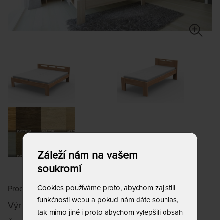
Záleží nám na vašem
soukromí
Cookies používáme proto, abychom zajistili
Prodáno 2 x
funkčnosti webu a pokud nám dáte souhlas,
Výrobce:
TEXPOL
tak mimo jiné i proto abychom vylepšili obsah