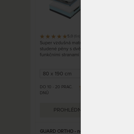
5,0
(6x)
106 x
Super vzdušná matrace ze
Orig
studené pěny s dvěma
kter
funkčními stranami - tužší
Nejo
latexovou a měkčí paměťovou.
voli
Špičkový antibakteriální a
Těle
protiroztočový pratelný potah s
bez 
přírodními vlákny.
odl
znav
DO 10 - 20 PRAC.
DO 1
14 792 Kč
kons
DNŮ
DNŮ
17 402 Kč
pam
Cur
PROHLÉDNOUT
GUARD ORTHO - nelepená
LYRA