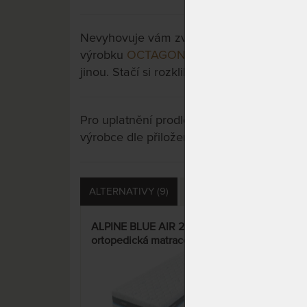
Nevyhovuje vám zvolená varianta výrobku?
výrobku
OCTAGON - luxusní matrace s ant
jinou. Stačí si rozkliknout další přes tlačít
Pro uplatnění prodloužené záruky je nutn
výrobce dle přiložených instrukcí u výrobk
ALTERNATIVY (9)
PŘÍSLUŠENSTVÍ (4)
D
ALPINE BLUE AIR 26 cm -
CUR
ortopedická matrace
jed
mat
15%