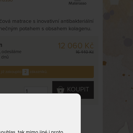
ičová matrace s inovativní antibakteriální
dinečným potahem s obsahem kolagenu.
12 060 Kč
m
,
odesíláme
16 440 Kč
. dnů
 již zakoupilo
2
zákazníků.
KOUPIT
z 5
Tuhost T2 z 5
ální
7 zón
uhlas, tak mimo jiné i proto