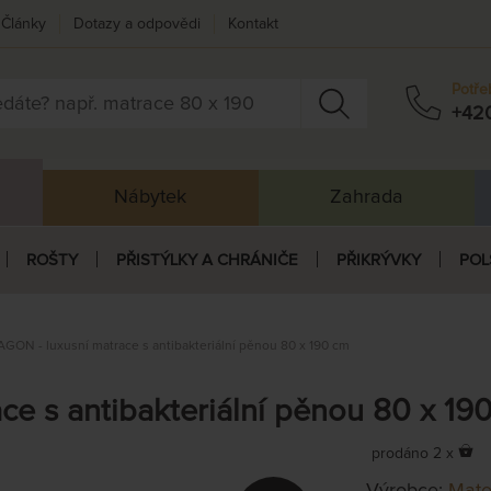
Články
Dotazy a odpovědi
Kontakt
Potře
+42
Nábytek
Zahrada
ROŠTY
PŘISTÝLKY A CHRÁNIČE
PŘIKRÝVKY
POL
GON - luxusní matrace s antibakteriální pěnou 80 x 190 cm
e s antibakteriální pěnou 80 x 19
prodáno 2 x
Výrobce:
Mate