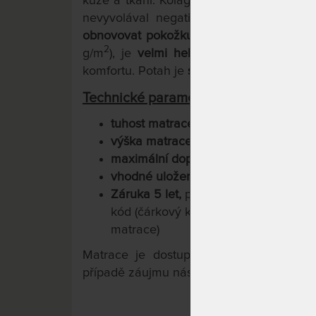
kůže a tkání. Kolagen aplikovaný v potah
nevyvolával negativní reakce a nezpůs
obnovovat pokožku
, čímž zlepšuje její
2
g/m
), je
velmi hebká na dotek
. To je 
komfortu.
Potah je
snímatelný a pratelný n
Technické parametry:
tuhost matrace je T2/měkčí + T3/
stř
výška matrace 24 cm
maximální doporučená nosnost 140 
vhodné uložení na pevné a polohova
Záruka 5 let,
pro uplatnění reklamac
kód (čárkový kód najdete na igelitu
matrace)
Matrace je dostupná v typických i
aty
případě záujmu nás kontaktujte, prosím, 