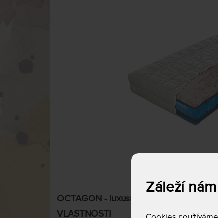
Záleží nám
OCTAGON - luxusní matrace s antibakte
VLASTNOSTI
Cookies používáme p