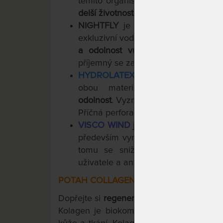
těmito organismy. Tím je vytvořen
delší životnost matrace
.
NIGHTFLY
je komfortní pěna
se š
exkluzivní vodní vypěňovací metodo
a odolnost vůči deformaci.
Při pou
příjemný se zabezpečením
optimální
HYDROLATEX
vznikl kombinací kom
obou materiálů a zároveň 
odolnost
. Vyznačuje se
vynikající tva
Příčná perforace zajišťuje vynikající 
VISCO WIND
je paměťová pěna, kte
především vynikající vzdušností dík
tomu se snižuje pocení během sp
uživatele a antialergické vlastnosti j
POTAH COLLAGEN
Dopřejte si
regenerační spánek
díky matr
Kolagen je biokompatibilní strukturální p