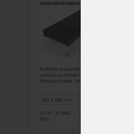
ortopedická matrace
vyso
Aloe
15%
Rodinná, ortopedická matrace s
vysokou pružností a nosností.
LYRA
Nelepené jádro. Unikátní
vyso
úprava potahu SilverGuard® a
Alo
praní na 95 °C předurčuje tuto
matraci jako nejlepší volbu pro
alergiky a astmatiky.
DO 10 - 20 PRAC.
10 650 Kč
DNŮ
DO 1
12 529 Kč
DNŮ