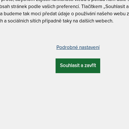
Oboustran
sah stránek podle vašich preferencí. Tlačítkem „Souhlasit a 
OVÁ
ZÁRUKA
PROFILACE
ÚČEL
 a budeme tak moci předat údaje o používání našeho webu z
KA
h a sociálních sítích případně taky na dalších webech.
OCTAGON - LU
alergie, bolesti křížů,
m
5 let
7 zón
– další varianty
pocení
ATYP
Podrobné nastavení
ÁDRA
MATERIÁL POTAHU
80 x 200 cm
ěna
s kolagenem + praní na 60 °C
Souhlasit a zavřít
á kombinuje různé druhy materiálů, a
85 x 200 cm
ch použitých výplní. Je vyrobena na
ato oboustranná matrace nabízí volbu
90 x 200 cm
í pěna
chrání před houbami a plísněmi
ed nepříjemným zápachem způsobeným
100 x 200 c