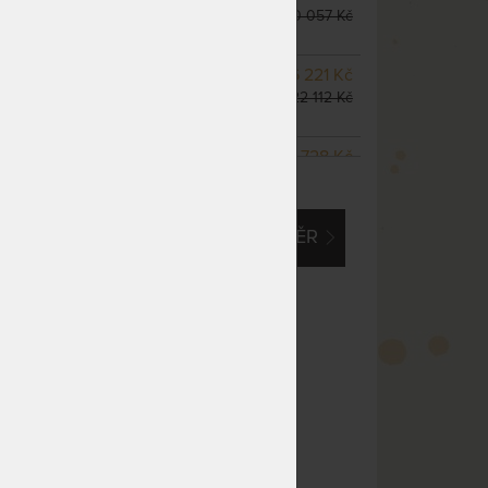
odesíláme do 10 - 15 prac.
20 057 Kč
dnů
NA OBJEDNÁVKU
16 221 Kč
odesíláme do 10 - 15 prac.
22 112 Kč
dnů
NA OBJEDNÁVKU
17 728 Kč
ZOBRAZIT VŠECHNY VARIANTY
odesíláme do 10 - 15 prac.
24 167 Kč
dnů
EM O VLASTNÍ, ATYPICKÝ ROZMĚR
NA OBJEDNÁVKU
20 647 Kč
odesíláme do 10 - 15 prac.
28 145 Kč
dnů
NA OBJEDNÁVKU
23 577 Kč
odesíláme do 10 - 15 prac.
32 140 Kč
dnů
NA OBJEDNÁVKU
26 532 Kč
odesíláme do 10 - 15 prac.
36 168 Kč
dnů
m
NA OBJEDNÁVKU
29 426 Kč