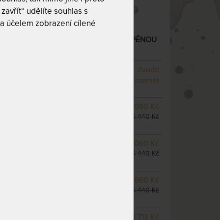
ný
Snímatelný potah
zavřít“ udělíte souhlas s
a účelem zobrazení cílené
XUSNÍ MATRACE S ANTIBAKTERIÁLNÍ PĚNOU
NA OBJEDNÁVKU
Zvolte
odesíláme do 10 - 15 prac.
rozměr
dnů
NA OBJEDNÁVKU
12 060 Kč
odesíláme do 10 - 15 prac.
16 440 Kč
dnů
NA OBJEDNÁVKU
12 060 Kč
odesíláme do 10 - 15 prac.
16 440 Kč
dnů
NA OBJEDNÁVKU
12 060 Kč
odesíláme do 10 - 15 prac.
16 440 Kč
dnů
m
NA OBJEDNÁVKU
14 713 Kč