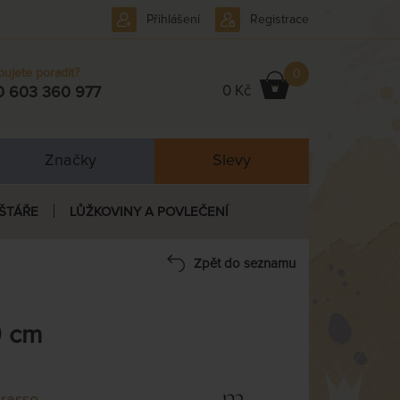
Přihlášení
Registrace
bujete poradit?
0
0 Kč
0 603 360 977
Značky
Slevy
ŠTÁŘE
LŮŽKOVINY A POVLEČENÍ
Zpět do seznamu
0 cm
rasso