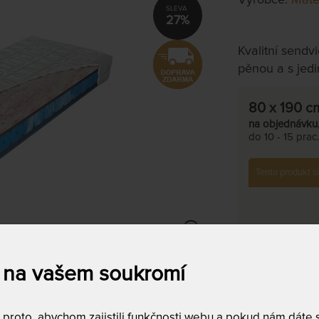
27%
Kvalitní sendv
pěnou a s je
80 x 190 c
na objednávku
do 10 - 15 prac
Tento produkt si
 na vašem soukromí
Tuhost T3 
riální pěnou 80 x 190 cm
Antibakteri
roto, abychom zajistili funkčnosti webu a pokud nám dáte so