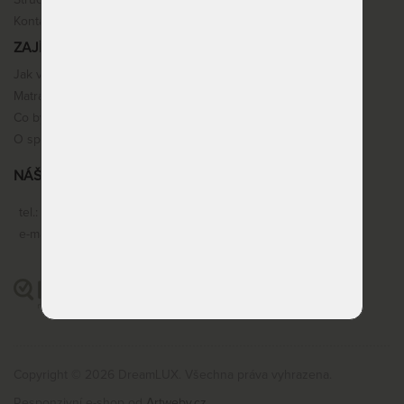
Stručné info k nákupu
Kontakt
ZAJÍMAVOSTI
Jak vybrat matraci
Matracové pěny
Co by vás mohlo zajímat
O spaní
NÁŠ SERVIS
tel.:
+420 603 360 977
e-mail:
objednavky@dreamlux.cz
Copyright © 2026 DreamLUX. Všechna práva vyhrazena.
Responzivní e-shop od
Artweby.cz