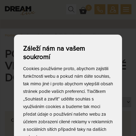
0
Home
Značky
Spánek
Polštáře a doplňky s ovčí vlnou
Záleží nám na vašem
POLŠTÁŘE S OVČÍ
soukromí
VLNOU A DALŠÍ VLNĚNÉ
Cookies používáme proto, abychom zajistili
DOPLŇKY
funkčnosti webu a pokud nám dáte souhlas,
tak mimo jiné i proto abychom vylepšili obsah
stránek podle vašich preferencí. Tlačítkem
„Souhlasit a zavřít“ udělíte souhlas s
Produktů na stránku
využíváním cookies a budeme tak moci
předat údaje o používání našeho webu za
Cena
účelem zobrazení cílené reklamy v reklamních
a sociálních sítích případně taky na dalších