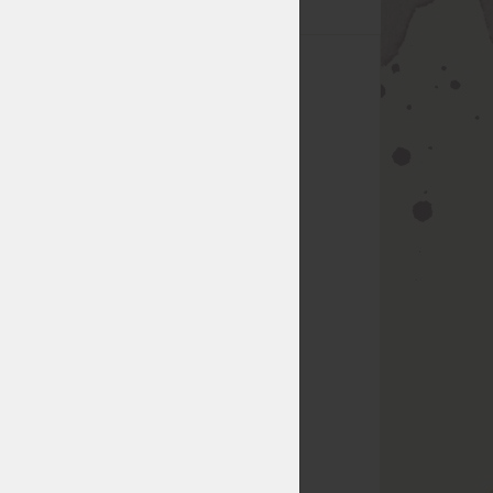
á
2 x
es III.