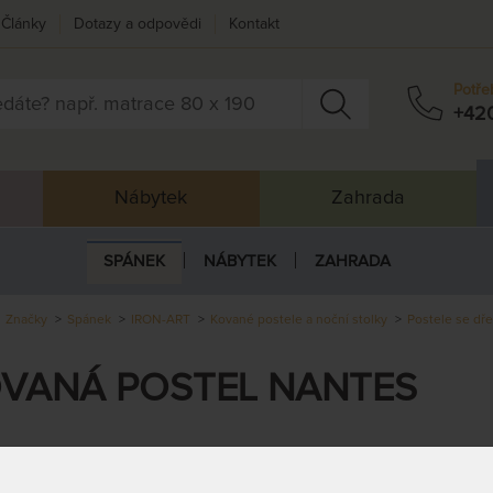
Články
Dotazy a odpovědi
Kontakt
Potře
+42
Nábytek
Zahrada
SPÁNEK
NÁBYTEK
ZAHRADA
Značky
Spánek
IRON-ART
Kované postele a noční stolky
Postele se dř
VANÁ POSTEL NANTES
uché, minimalistické
postele NANTES
nabízí tak trochu jiný přístup k