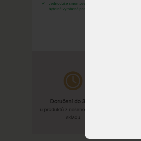
DO 25
Jednoduše smontovatelná velmi
DNÍ
bytelně vyrobená postel.
Doručení do 3 dnů
u produktů z našeho vlastního
skladu