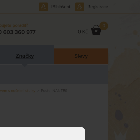
Přihlášení
Registrace
bujete poradit?
0
0 Kč
0 603 360 977
Značky
Slevy
evem s nočními stolky
Postel NANTES
 dekoraci ložnice.