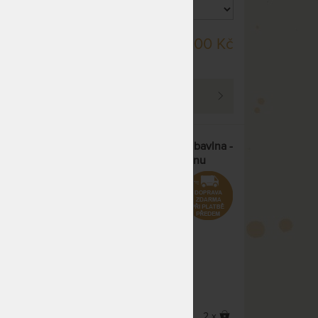
 již po
SKLADEM > 100 KS
49 Kč
500 Kč
ELEKTRONICKY /
POŠTOU IHNED
PROHLÉDNOUT
avlna
Povlečení pro alergiky Nanobavlna -
cm - z
z modrého bavlněného saténu
4 x
2 x