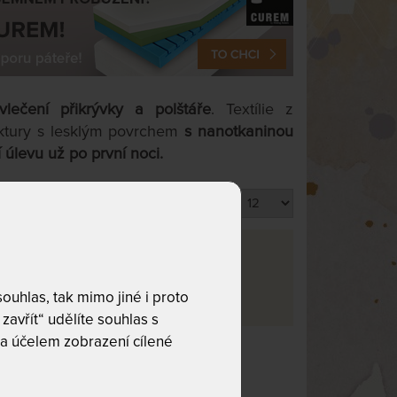
vlečení přikrývky a polštáře
. Textílie z
ktury s lesklým povrchem
s nanotkaninou
í úlevu už po první noci.
Produktů na stránku
va
uhlas, tak mimo jiné i proto
rma
2
zavřít“ udělíte souhlas s
a účelem zobrazení cílené
co hledáte!