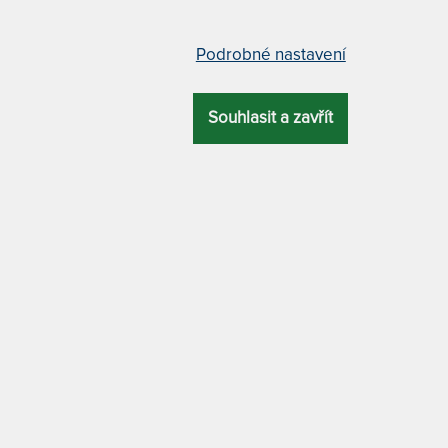
Podrobné nastavení
ZÍ
NEJLEVNĚJŠÍ
NEJPRODÁVANĚJŠÍ
NEJDRAŽŠÍ
ení pro alergiky Nanobavlna -
Protiroztočový povlak Nanob
Souhlasit a zavřít
é biobavlny
na polštář - z režné biobavlny
12 x
dněný set 1+1
Protiroztočový povlak na polšt
oztočového povlečení z
bavlněného saténu s nanotka
ěného saténu s nanotkaninou,
která brání roztočům ve
brání roztočům ve
shromážďování a množení. Ú