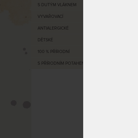
S DUTÝM VLÁKNEM
VYVAŘOVACÍ
VÝCHO
ANTIALERGICKÉ
Povleč
DĚTSKÉ
z režn
100 % PŘÍRODNÍ
S PŘÍRODNÍM POTAHEM
Zvýho
protir
bavln
která 