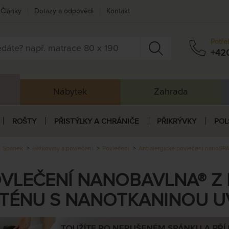
Články
Dotazy a odpovědi
Kontakt
Potře
+42
Nábytek
Zahrada
ROŠTY
PŘISTÝLKY A CHRÁNIČE
PŘIKRÝVKY
POL
Spánek
Lůžkoviny a povlečení
Povlečení
Antialergické povlečení nanoSP
VLEČENÍ NANOBAVLNA® Z
TÉNU S NANOTKANINOU U