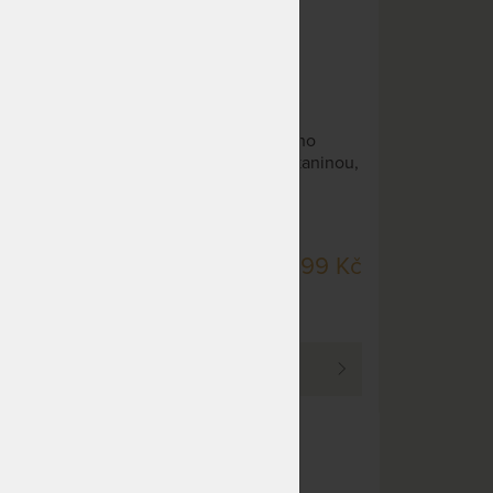
Protiroztočový povlak na
1 x
anatomický polštář z modrého
bavlněného saténu s nanotkaninou,
s
která brání roztočům ve
ztočům
shromážďování a množení. Úlevu
.
od alergických reakcí zajišťuje již po
první noci.
SKLADEM 2 KS
1 799 Kč
DO 2 - 3 PRAC. DNŮ
19 Kč
(další na objednávku do
40 pracovních dnů)
PROHLÉDNOUT