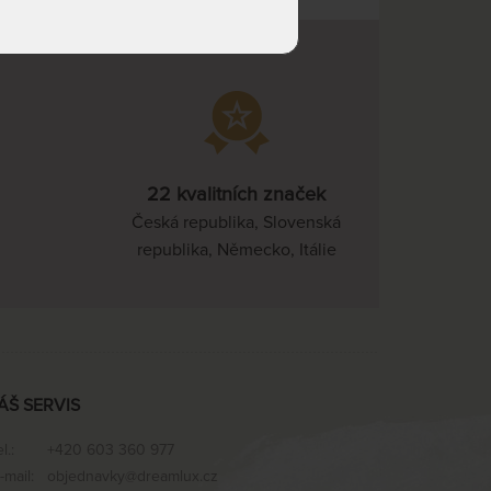
22 kvalitních značek
Česká republika, Slovenská
republika, Německo, Itálie
ÁŠ SERVIS
el.:
+420 603 360 977
-mail:
objednavky@dreamlux.cz