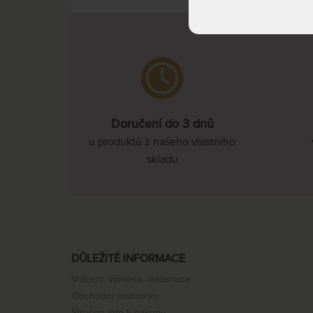
Doručení do 3 dnů
u produktů z našeho vlastního
skladu
DŮLEŽITÉ INFORMACE
Vrácení, výměna, reklamace
Obchodní podmínky
Stručné info k nákupu