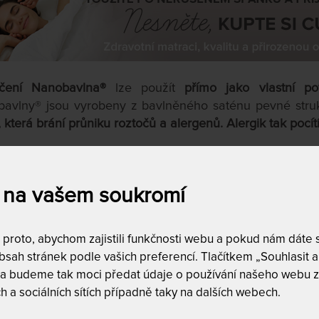
ečení Nanobavlna®
lze použít
přímo jako vlastní po
avlny® jsou vyrobeny z bavlněného saténu pevné stru
, která brání průniku roztočů a alergenů. Alergik tak pocít
 na vašem soukromí
a
Dostupnost a dopra
skladem
9
roto, abychom zajistili funkčnosti webu a pokud nám dáte so
doprava zda
00
Kč
do
15,359
Kč
sah stránek podle vašich preferencí. Tlačítkem „Souhlasit a 
 a budeme tak moci předat údaje o používání našeho webu z
DALŠÍ FILTRY
h a sociálních sítích případně taky na dalších webech.
Vyfiltrujte si jen to, 