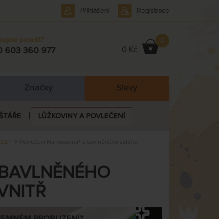
Přihlášení
Registrace
bujete poradit?
0
0 Kč
0 603 360 977
Značky
Slevy
ŠTÁŘE
LŮŽKOVINY A POVLEČENÍ
ACE®
Povlečení Nanobavlna® z bavlněného saténu
 BAVLNĚNÉHO
VNITŘ