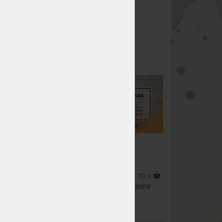
avlna
Dárkový poukaz
11 x
10 x
ář z
Dárkový poukaz pro vaše přátelé
ninou,
nebo blízké nikdy nezklame.
levu