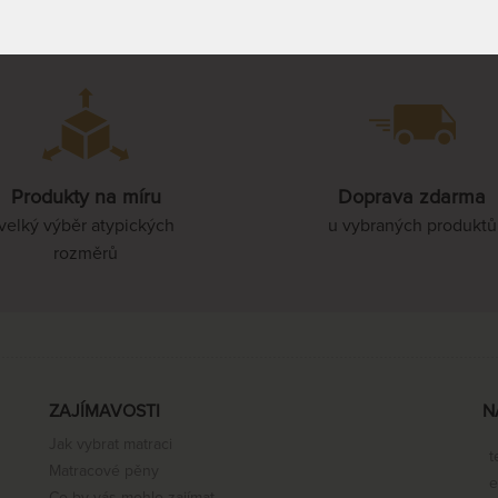
Produkty na míru
Doprava zdarma
velký výběr atypických
u vybraných produktů
rozměrů
ZAJÍMAVOSTI
N
Jak vybrat matraci
t
Matracové pěny
e
Co by vás mohlo zajímat