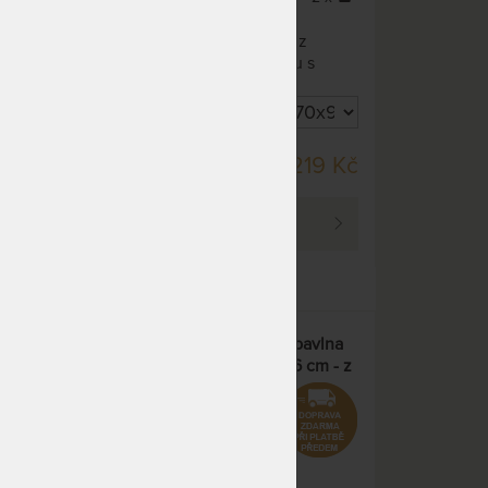
Zvýhodněný set 1+1
ného
protiroztočového povlečení z
brání
modrého bavlněného saténu s
a
nanotkaninou, která brání roztočům
ch
ve shromážďování a množení.
ci.
Úlevu od alergických reakcí
zajišťuje již po první noci.
SKLADEM > 5 KS
99 Kč
8 219 Kč
DO 2 - 3 PRAC. DNŮ
PROHLÉDNOUT
avlna
Protiroztočový povlak Nanobavlna
na anatomický polštář 42x66 cm - z
modrého bavlněného saténu