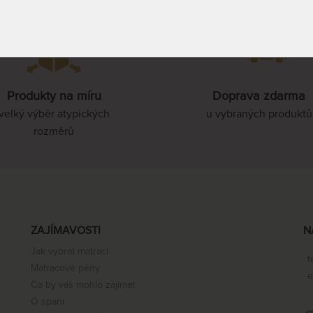
85 x 210 cm
90 x 210 cm
Produkty na míru
Doprava zdarma
velký výběr atypických
u vybraných produktů
rozměrů
100 x 210 cm
110 x 210 cm
ZAJÍMAVOSTI
N
120 x 210 cm
Jak vybrat matraci
t
Matracové pěny
e
Co by vás mohlo zajímat
140 x 210 cm
O spaní