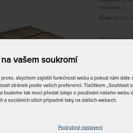
Kód produktu: 2
Řada:
Ahorn r
Základní typ 
možnosti polo
 na vašem soukromí
80 x 190 c
na objednávku
do 10 - 15 prac
roto, abychom zajistili funkčnosti webu a pokud nám dáte so
sah stránek podle vašich preferencí. Tlačítkem „Souhlasit a 
Tento produkt si
 a budeme tak moci předat údaje o používání našeho webu z
h a sociálních sítích případně taky na dalších webech.
190 cm
Podrobné nastavení
28 lamel