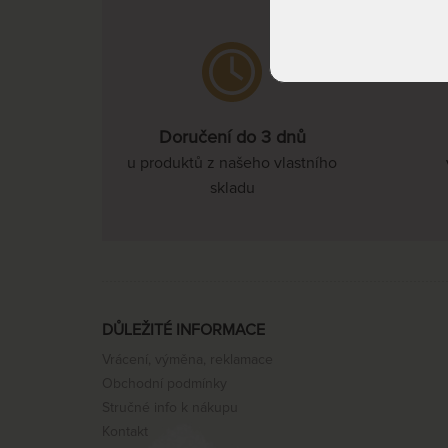
Doručení do 3 dnů
u produktů z našeho vlastního
skladu
DŮLEŽITÉ INFORMACE
Vrácení, výměna, reklamace
Obchodní podmínky
Stručné info k nákupu
Kontakt