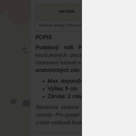
DOPORUČENÁ
C
MATERIÁL
NOSNOST
březové lamely + březové nosníky
120 kg
POPIS
Postelový rošt Primaflex
obsahuje 2
kaučukových pouzdrech a je opatřen po
nastavení tuhosti v bederní části. Pro op
anatomických zón
. Stabilita roštu je vy
Max. doporučená nosnost: 120 kg
Výška: 5 cm
Záruka: 2 roky
Skutečná velikost roštu je vždy o 1 cm
rozměr. Pro postel
90 x 200 cm tedy volt
o této velikosti bude mít rozměry 89 x 195