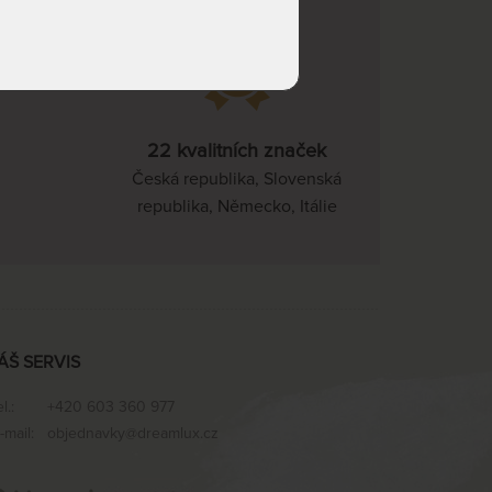
dnů
NA OBJEDNÁVKU
2 363 Kč
odesíláme do 10 - 15 prac.
dnů
NA OBJEDNÁVKU
2 174 Kč
22 kvalitních značek
odesíláme do 10 - 15 prac.
dnů
Česká republika, Slovenská
republika, Německo, Itálie
NA OBJEDNÁVKU
2 363 Kč
odesíláme do 10 - 15 prac.
dnů
NA OBJEDNÁVKU
2 457 Kč
odesíláme do 10 - 15 prac.
dnů
ÁŠ SERVIS
NA OBJEDNÁVKU
2 741 Kč
odesíláme do 10 - 15 prac.
el.:
+420 603 360 977
dnů
-mail:
objednavky@dreamlux.cz
NA OBJEDNÁVKU
3 308 Kč
odesíláme do 10 - 15 prac.