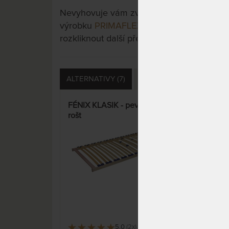
Nevyhovuje vám zvolená varianta výrobku?
výrobku
PRIMAFLEX - pevný lamelový roš
rozkliknout další přes tlačítko "Zobrazit vš
ALTERNATIVY (7)
SOUVISEJÍCÍ (1)
DOTA
FÉNIX KLASIK - pevný lamelový
DOUB
rošt
nosn
5,0
(2x)
164 x