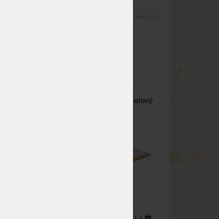
dnů
SKLADEM > 10 KS
2 457 Kč
ZOBRAZIT VŠECHNY VARIANTY
odesíláme do 3 prac. dnů
SKLADEM 1 KS
odesíláme
3 024 Kč
do 3 prac. dnů
(další na objednávku do 10
- 15 prac. dnů)
NA OBJEDNÁVKU
2 268 Kč
DUOSTAR - lamelový postelový
odesíláme do 10 - 15 prac.
rošt
dnů
NA OBJEDNÁVKU
2 079 Kč
odesíláme do 10 - 15 prac.
dnů
NA OBJEDNÁVKU
2 268 Kč
odesíláme do 10 - 15 prac.
dnů
NA OBJEDNÁVKU
2 079 Kč
odesíláme do 10 - 15 prac.
5,0
(1x)
x
41 x