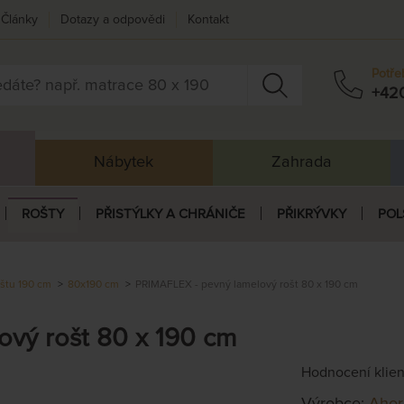
Články
Dotazy a odpovědi
Kontakt
Potře
+42
Nábytek
Zahrada
ROŠTY
PŘISTÝLKY A CHRÁNIČE
PŘIKRÝVKY
POL
oštu 190 cm
80x190 cm
PRIMAFLEX - pevný lamelový rošt 80 x 190 cm
vý rošt 80 x 190 cm
Hodnocení klie
Výrobce:
Ahor