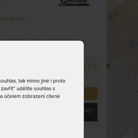
ošty pevné
lamelového postelového roštu bez
hování.
2 079 Kč
m
,
odesíláme
. dnů
uhlas, tak mimo jiné i proto
zavřít“ udělíte souhlas s
 již zakoupilo
137
zákazníků.
a účelem zobrazení cílené
KOUPIT
Nosnost 120 kg