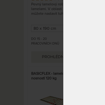
Pevný lamelový rošt s 26
Lam
lamelami. V oblasti beder si
nosn
můžete nastavit tuhost.
DO 15 - 20
DO 1
1 980 Kč
PRACOVNÍCH DNŮ
PRA
PROHLÉDNOUT
BASICFLEX - lamelový rošt s
COM
nosností 120 kg
s no
11%