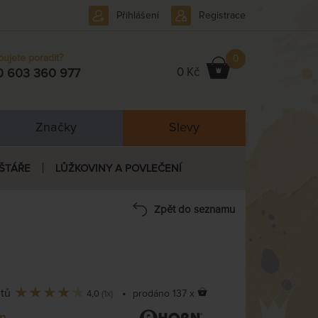
Přihlášení
Registrace
bujete poradit?
0
0 Kč
0 603 360 977
Značky
Slevy
ŠTÁŘE
LŮŽKOVINY A POVLEČENÍ
Zpět do seznamu
ntů
•
prodáno 137 x
4,0
(1x)
n