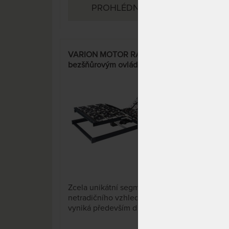
PROHLÉDNOUT
VARION MOTOR RADIO s
bezšňůrovým ovládáním -
unikátní rošt netradičního
vzhledu
4 x
Zcela unikátní segmentový rošt
netradičního vzhledu, který
vyniká především díky speciální
konstrukci lehací plochy, se
přizbůsobí každé postavě a