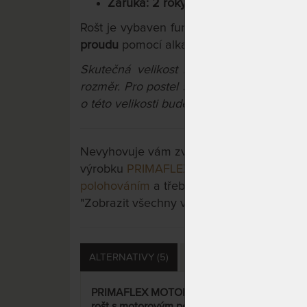
Záruka: 2 roky
Rošt je vybaven funkcí
nastavení roštu d
proudu
pomocí alkalické baterie.
Skutečná velikost roštu je vždy o 1 cm
rozměr. Pro postel 90 x 200 cm tedy volt
o této velikosti bude mít rozměry 89 x 19
Nevyhovuje vám zvolená varianta výrobku?
výrobku
PRIMAFLEX MOTOR RADIO bezšňů
polohováním
a třeba si vyberete jinou. Stač
"Zobrazit všechny varianty".
ALTERNATIVY (5)
SOUVISEJÍCÍ (4)
DOTA
PRIMAFLEX MOTOR - lamelový
DOU
rošt s motorovým polohováním
lame