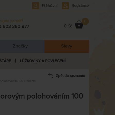
Přihlášení
Registrace
bujete poradit?
0
0 Kč
0 603 360 977
Značky
Slevy
ŠTÁŘE
LŮŽKOVINY A POVLEČENÍ
Zpět do seznamu
polohováním 100 x 190 cm
torovým polohováním 100