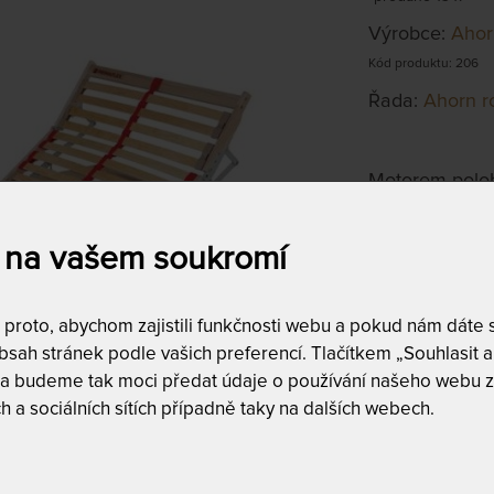
Výrobce:
Ahor
Kód produktu: 206
Řada:
Ahorn r
Motorem poloh
ovládání.
 na vašem soukromí
100 x 190 
na objednávku
do 10 - 15 prac
roto, abychom zajistili funkčnosti webu a pokud nám dáte so
sah stránek podle vašich preferencí. Tlačítkem „Souhlasit a 
Tento produkt si
 a budeme tak moci předat údaje o používání našeho webu z
h a sociálních sítích případně taky na dalších webech.
 lamelový rošt s motorovým