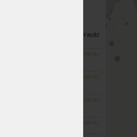
Nosnost 120 kg
Polohovací
TOR RADIO BEZŠŇŮROVÝ - LAMELOVÝ ROŠT
 POLOHOVÁNÍM
– další varianty
NA OBJEDNÁVKU
8 030 Kč
odesíláme do 10 - 15 prac.
dnů
NA OBJEDNÁVKU
7 300 Kč
odesíláme do 10 - 15 prac.
dnů
NA OBJEDNÁVKU
8 030 Kč
odesíláme do 10 - 15 prac.
dnů
SKLADEM > 5 KS
7 300 Kč
odesíláme do 3 prac. dnů