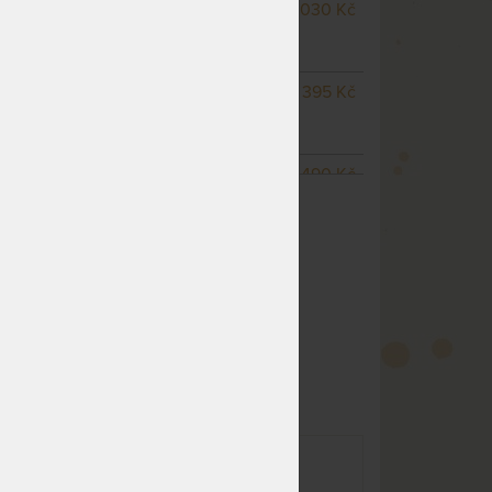
m
NA OBJEDNÁVKU
8 030 Kč
odesíláme do 10 - 15 prac.
dnů
NA OBJEDNÁVKU
8 395 Kč
odesíláme do 10 - 15 prac.
dnů
NA OBJEDNÁVKU
9 490 Kč
ZOBRAZIT VŠECHNY VARIANTY
odesíláme do 10 - 15 prac.
dnů
NA OBJEDNÁVKU
11 680 Kč
odesíláme do 10 - 15 prac.
dnů
NA OBJEDNÁVKU
8 760 Kč
odesíláme do 10 - 15 prac.
dnů
NA OBJEDNÁVKU
8 030 Kč
odesíláme do 10 - 15 prac.
dnů
ERGO BLACK MOTO -
vým
motorový lamelový rošt s