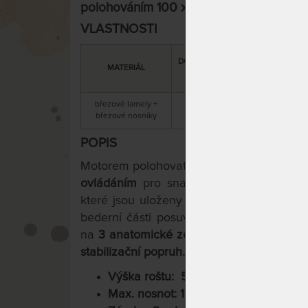
polohováním 100 x 190 cm
VLASTNOSTI
DOPORUČENÁ
CELKOVÁ
MATERIÁL
NOSNOST
VÝŠKA
březové lamely +
5 cm / 18 cm
120 kg
březové nosníky
s motorem
POPIS
Motorem polohovatelný lamelový rošt
Pri
ovládáním
pro snadné a pohodlné nasta
které jsou uloženy v kaučukových pouzdr
bederní části posuvnými objímkami. Celk
na
3 anatomické zóny pro optimální opor
stabilizační popruh.
Výška roštu: 5 cm / 18 cm s motore
Max. nosnot: 120 kg