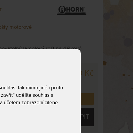
n
ošty motorové
ovatelný lamelový rošt na dálkové
8 760 Kč
cm
,
odesíláme
. dnů
uhlas, tak mimo jiné i proto
zavřít“ udělíte souhlas s
 již zakoupilo
12
zákazníků.
a účelem zobrazení cílené
KOUPIT