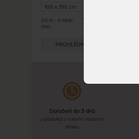
vyhoví v každé situaci.
Individuální nastavení pružnosti
lehací plochy v oblasti ramen a
DO 10 - 15 PRAC.
24 240 Kč
beder.
DNŮ
PROHLÉDNOUT
Doručení do 3 dnů
u produktů z našeho vlastního
skladu