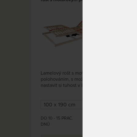
(kabelové ovládání)
pol
11 x
Lamelový rošt s motorovým
Moto
polohováním, s možností
vyso
nastavit si tuhost v bederní části
rela
pomocí posuvných objímek.
tuho
DO 10 - 15 PRAC.
SKLA
8 040 Kč
DNŮ
DO 1
(dalš
do t