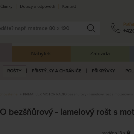
Články
Dotazy a odpovědi
Kontakt
Potře
+42
Nábytek
Zahrada
ROŠTY
PŘISTÝLKY A CHRÁNIČE
PŘIKRÝVKY
POL
ohovatelné
PRIMAFLEX MOTOR RADIO bezšňůrový - lamelový rošt s motorovým 
bezšňůrový - lamelový rošt s mo
prodáno 13 x