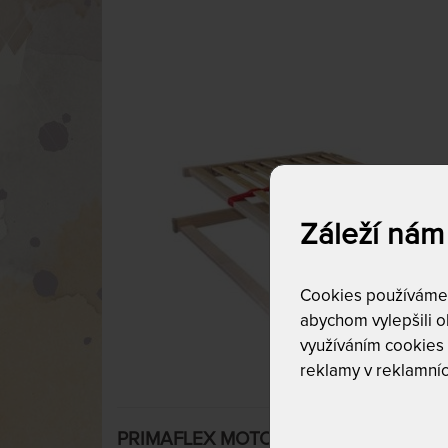
Záleží nám
Cookies používáme p
abychom vylepšili ob
využíváním cookies
reklamy v reklamníc
PRIMAFLEX MOTOR RADIO bezšňůrový -