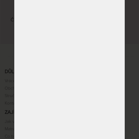
22 kvalitních značek
Česká republika, Slovenská republika, Německo,
Itálie
DŮLEŽITÉ INFORMACE
Vrácení, výměna, reklamace
Obchodní podmínky
Stručné info k nákupu
Kontakt
ZAJÍMAVOSTI
Jak vybrat matraci
Matracové pěny
Co by vás mohlo zajímat