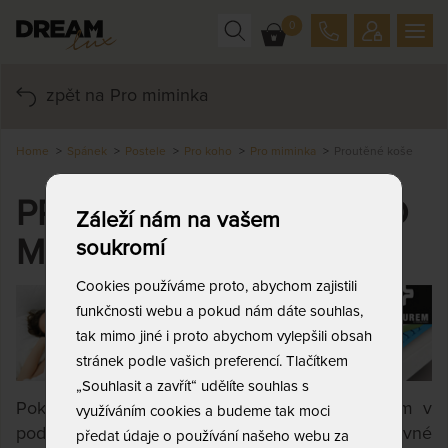
0
zpět na Pro miminka
Home
Spánek
Postele
Pro koho
Pro miminka
Proutěné koše
PROUTĚNÉ KOŠÍKY PRO
Záleží nám na vašem
MIMINKA
soukromí
Cookies používáme proto, abychom zajistili
funkčnosti webu a pokud nám dáte souhlas,
tak mimo jiné i proto abychom vylepšili obsah
stránek podle vašich preferencí. Tlačítkem
„Souhlasit a zavřít“ udělíte souhlas s
Pokud hledáte alternativu k dětským postýlkám v
využíváním cookies a budeme tak moci
podobě proutěných košů, jste u nás na správné
předat údaje o používání našeho webu za