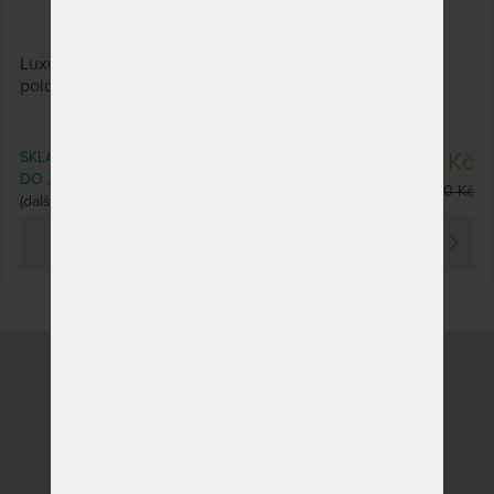
Luxusní košík pro miminko na kolečkách a s
polohovatelnou stříškou v bílém provedení.
SKLADEM 1 KS
4 900 Kč
DO 2 PRAC. DNŮ
6 880 Kč
(další vyprodáno)
PROHLÉDNOUT