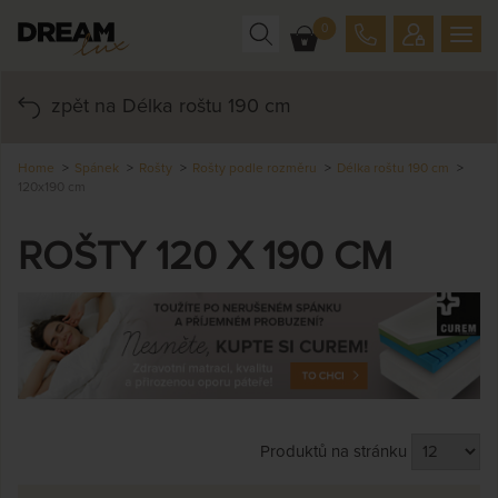
0
zpět na Délka roštu 190 cm
Home
Spánek
Rošty
Rošty podle rozměru
Délka roštu 190 cm
120x190 cm
ROŠTY 120 X 190 CM
Produktů na stránku