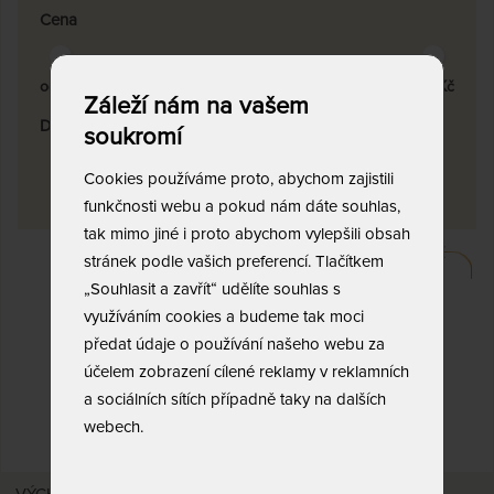
Cena
od
1,662
Kč
do
62,490
Kč
Záleží nám na vašem
Dostupnost a doprava
soukromí
skladem
0
Cookies používáme proto, abychom zajistili
doprava zdarma
38
funkčnosti webu a pokud nám dáte souhlas,
tak mimo jiné i proto abychom vylepšili obsah
DALŠÍ FILTRY
stránek podle vašich preferencí. Tlačítkem
Vyfiltrujte si jen to, co
„Souhlasit a zavřít“ udělíte souhlas s
využíváním cookies a budeme tak moci
hledáte!
předat údaje o používání našeho webu za
účelem zobrazení cílené reklamy v reklamních
a sociálních sítích případně taky na dalších
webech.
(current)
1
2
3
4
5
6
7
8
9
10