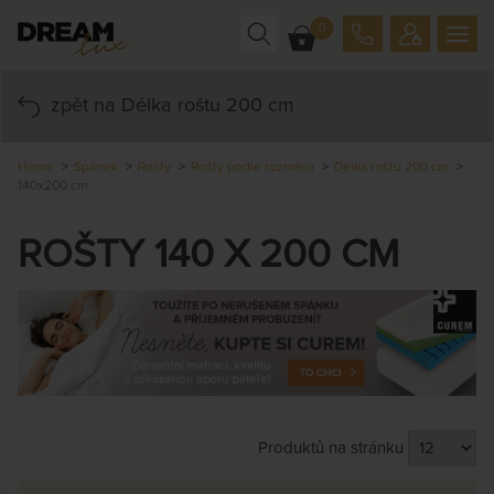
0
zpět na Délka roštu 200 cm
Home
Spánek
Rošty
Rošty podle rozměru
Délka roštu 200 cm
140x200 cm
ROŠTY 140 X 200 CM
Produktů na stránku