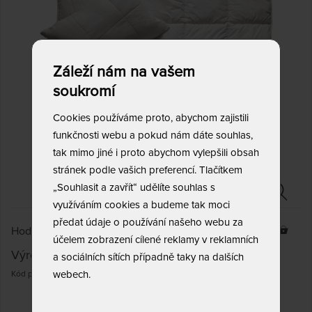
Záleží nám na vašem
soukromí
Cookies používáme proto, abychom zajistili
funkčnosti webu a pokud nám dáte souhlas,
tak mimo jiné i proto abychom vylepšili obsah
stránek podle vašich preferencí. Tlačítkem
„Souhlasit a zavřít“ udělíte souhlas s
využíváním cookies a budeme tak moci
předat údaje o používání našeho webu za
Hodnocení klientů
Prodáno 114 x
5,0
(1x)
účelem zobrazení cílené reklamy v reklamních
Výrobce:
Moravia Comfort
a sociálních sítích případně taky na dalších
webech.
Kód produktu: soft95pri1