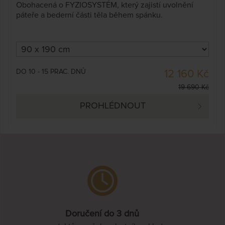
Obohacená o FYZIOSYSTÉM, který zajistí uvolnění
páteře a bederní části těla během spánku.
DO 10 - 15 PRAC. DNŮ
12 160 Kč
19 690 Kč
PROHLÉDNOUT
Doručení do 3 dnů