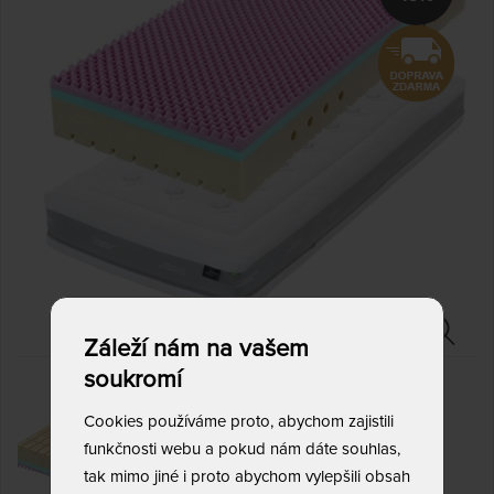
Záleží nám na vašem
soukromí
Cookies používáme proto, abychom zajistili
funkčnosti webu a pokud nám dáte souhlas,
tak mimo jiné i proto abychom vylepšili obsah