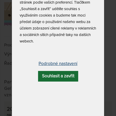
stránek podle vašich preferencí. Tlačítkem
„Souhlasit a zavřít“ udělíte souhlas s
využíváním cookies a budeme tak moci
předat údaje o používání našeho webu za
účelem zobrazení cílené reklamy v reklamních
a sociálních sítích případně taky na dalších
webech.
Prodáno 25 x
Výrobce:
Tropico
Řada:
Super Fox
Podrobné nastavení
Souhlasit a zavřít
Partnerská matrace s jemnou hybridní pěnou
GelTouch ve dvou variantách. Vaše tělo se bude
vznášet jako na obláčku.
200 x 210 cm
na objednávku,
odesíláme do 10 - 20 prac. dnů