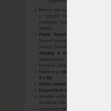
(nepřehřívá). Vysoká odrazová 
Matrac má navíc speciální zóny - tz
a ochrání ramenní klouby při 
zesílenou neperforovaná část pro
zátěže.
Potah Tencel
(60 °C) Odolný sněh
Tencel®/viskóza (30 %), prošitý ext
vláken. Skvěle odvádí pot a snadno 
alergiky a astmatiky
. Thermo air 
spolupracuje s jádrem matrace. Zaji
Pomáhá udržet lůžko suché a hygieni
Matrace je
oboustranná s rozdílnými
9 z 10)
Výška matrace cca 26 cm
Doporučená nosnost do 135 kg
Vhodné uložení na: lamelové rošty (
na laťový rošt a případně i na pevno
Testováno: 100 000x