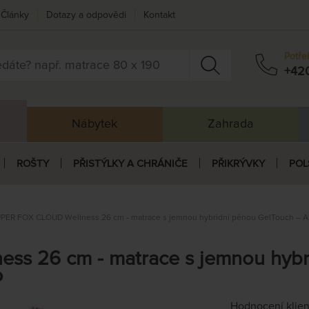
Články
Dotazy a odpovědi
Kontakt
Potře
+42
Nábytek
Zahrada
ROŠTY
PŘISTÝLKY A CHRÁNIČE
PŘIKRÝVKY
POL
PER FOX CLOUD Wellness 26 cm - matrace s jemnou hybridní pěnou GelTouch – A
s 26 cm - matrace s jemnou hybr
P
Hodnocení klie