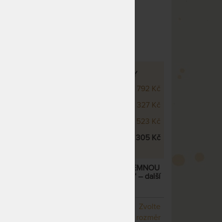
osti
Oboustranný
 potah
LOUD WELLNESS - VÝŠKOVÉ VARIANTY
 Cloud Wellness 20 cm
6 792 Kč
 Cloud Wellness 22 cm
7 327 Kč
 Cloud Wellness 24 cm
7 523 Kč
 Cloud Wellness 26 cm
8 305 Kč
OUD WELLNESS 26 CM - MATRACE S JEMNOU
OU GELTOUCH – AKCE „FÉROVÉ CENY“
– další
NA OBJEDNÁVKU
Zvolte
odesíláme do 10 - 20 prac.
rozměr