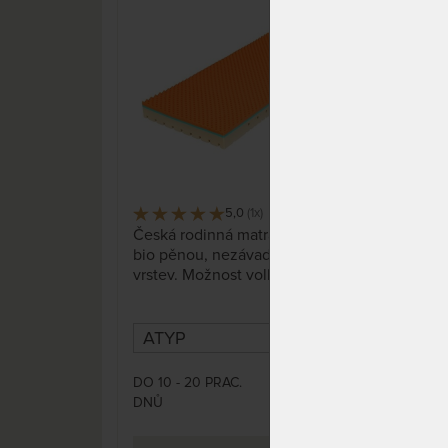
AKCE „Férové ceny“
AKC
15%
5,0
(1x)
23 x
Česká rodinná matrace s línou
Česk
bio pěnou, nezávadné lepení
bio
vrstev. Možnost volby profilace
vrst
ložné plochy. Odvětrávací
ložn
systém dvou-dílného potahu s
syst
dutým vláknem zajišťuje
dutý
termoregulaci, spánek bez
term
přehřívání a pocení.
přeh
DO 10 - 20 PRAC.
DO 1
7 523 Kč
DNŮ
DNŮ
8 850 Kč