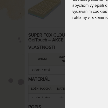
abychom vylepšili ob
využíváním cookies
reklamy v reklamníc
SUPER FOX CLOUD Wellness 26 cm - ma
GelTouch – AKCE „Férové ceny“ ATYP
VLASTNOSTI
DOPORUČENÁ
SNÍMATELNÝ
TUHOST
NOSNOST
POTAH
střední + tvrdší
135 kg
ano
MATERIÁL
LOŽNÍ PLOCHA
MATERIÁL JÁDRA
studená pěna
studená pěna
antibakteriální 
POPIS