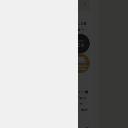
PROHLÉDNOUT
dnů
NA OBJEDNÁVKU
9 135 Kč
odesíláme do 10 - 20 prac.
10 747 Kč
2
SUPER FOX VISCO Classic 26
dnů
 s
cm - matrace s línou pěnou –
E
AKCE „Férové ceny“
NA OBJEDNÁVKU
9 965 Kč
odesíláme do 10 - 20 prac.
11 724 Kč
%
15%
dnů
NA OBJEDNÁVKU
10 962 Kč
odesíláme do 10 - 20 prac.
12 896 Kč
dnů
NA OBJEDNÁVKU
9 965 Kč
odesíláme do 10 - 20 prac.
11 724 Kč
dnů
x
9 x
Česká rodinná matrace s línou
NA OBJEDNÁVKU
11 958 Kč
ace s
bio pěnou, nezávadné lepení
odesíláme do 10 - 20 prac.
14 069 Kč
vrstev. Možnost volby profilace
dnů
ložné plochy. Odvětrávací
i
systém dvou-dílného potahu s
NA OBJEDNÁVKU
17 539 Kč
dutým vláknem zajišťuje
odesíláme do 10 - 20 prac.
20 634 Kč