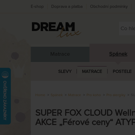
E-shop
Doprava a platba
Obchodní podmínky
Matrace
Spánek
SLEVY
MATRACE
POSTELE
Home
Spánek
Matrace
Pro koho
Pro alergiky
SU
SUPER FOX CLOUD Wellnes
AKCE „Férové ceny“ ATY