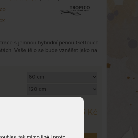
ico
ox
trace s jemnou hybridní pěnou GelTouch
tách. Vaše tělo se bude vznášet jako na
9 135 Kč
,
odesíláme
. dnů
uhlas, tak mimo jiné i proto