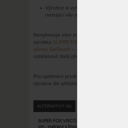
Výrobce si vyhrazuje právo na příp
nemající vliv na užitné vlastnosti výr
Nevyhovuje vám zvolená varianta výrobku?
výrobku
SUPER FOX CLOUD Wellness 26 c
pěnou GelTouch – AKCE „Férové ceny“
a 
rozkliknout další přes tlačítko "Zobrazit vš
Pro uplatnění prodloužené záruky je nutn
výrobce dle přiložených instrukcí u výrobk
ALTERNATIVY (16)
PŘÍSLUŠENSTVÍ (9)
SUPER FOX VISCO Wellness 24
SUP
cm - matrace s línou pěnou –
cm -