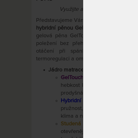
Využijte aktuální slevy "Férové c
Představujeme Vám
SUPER FOX CLOUD
hybridní pěnou GelTouch. Vaše tělo se 
gelová pěna GelTouch přináší mechov
poležení bez přehřívání. Mezivrstva z
otáčení při spánku, přirozenou po
termoregulaci a omezení pocení na mini
Jádro matrace:
GelTouch hybridní pěna
(stra
hebkost latexu s dokonalou dis
prodyšná, napomáhá správné te
Hybridní pěna
, která tvoří e
pružnost, vzdušnost matrace a 
klima a napomáhá předcházet 
Studená pěna
(strana hard)
,
otevřenější buněčné struktuř