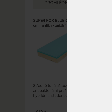
PROHLÉDNOUT
SUPER FOX BLUE Classic 26
SUP
cm - antibakteriální matrace s
cm -
hybridní a HR pěnou – AKCE
hyb
„Férové ceny“
„Fé
15%
8 x
Středně tuhá až tužší,
Stře
antibakteriální pružná matrace s
anti
hybridní a studenou pěnou.
hybr
Hybridní pěna spojuje ty
Hybr
nejlepší vlastnosti studené i
nejl
paměťové pěny a latexu: je
pamě