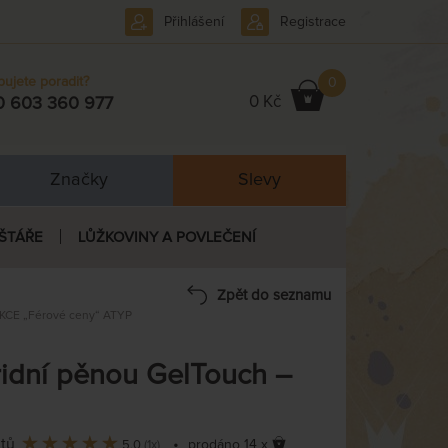
Přihlášení
Registrace
bujete poradit?
0
0 Kč
0 603 360 977
Značky
Slevy
ŠTÁŘE
LŮŽKOVINY A POVLEČENÍ
Zpět do seznamu
KCE „Férové ceny“ ATYP
idní pěnou GelTouch –
ntů
•
prodáno 14 x
5,0
(1x)