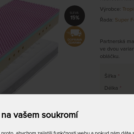
Výrobce:
Trop
15%
Řada:
Super F
Partnerská ma
ve dvou varian
obláčku.
Šířka
*
Délka
*
ATYP
 na vašem soukromí
na objednávku
do 10 - 20 prac
roto, abychom zajistili funkčnosti webu a pokud nám dáte so