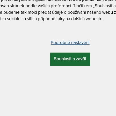
Tento produkt si
sah stránek podle vašich preferencí. Tlačítkem „Souhlasit a 
 a budeme tak moci předat údaje o používání našeho webu z
T
h a sociálních sítích případně taky na dalších webech.
m
c
5
trace s jemnou hybridní pěnou
T
Podrobné nastavení
v
2
7
Souhlasit a zavřít
CELKOVÁ
ZÁRUKA
PROFILACE
ÚČEL
VÝŠKA
26 cm
6 let
7 zón
luxusní
Tuhost 6 z
MATERIÁL POTAHU
Hybridní p
/ praní na 60 °C + odvětrávací systém + Tencel / Lyocell
Antibakteri