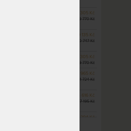
dnů
NA OBJEDNÁVKU
8 305 Kč
odesíláme do 10 - 20 prac.
9 770 Kč
dnů
NA OBJEDNÁVKU
9 135 Kč
odesíláme do 10 - 20 prac.
10 747 Kč
dnů
SKLADEM > 5 KS
8 305 Kč
odesíláme do 5 prac. dnů
9 770 Kč
m
NA OBJEDNÁVKU
9 965 Kč
odesíláme do 10 - 20 prac.
11 724 Kč
dnů
NA OBJEDNÁVKU
14 616 Kč
odesíláme do 10 - 20 prac.
17 195 Kč
dnů
NA OBJEDNÁVKU
13 294 Kč
ZOBRAZIT VŠECHNY VARIANTY
odesíláme do 10 - 20 prac.
15 640 Kč
dnů