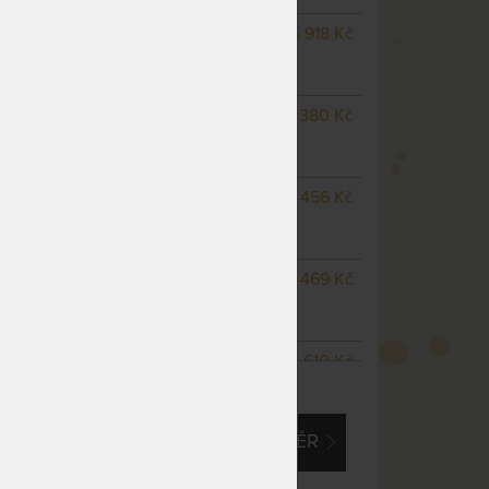
NA OBJEDNÁVKU
5 918 Kč
odesíláme do 10 - 20 prac.
dnů
NA OBJEDNÁVKU
5 380 Kč
odesíláme do 10 - 20 prac.
dnů
m
NA OBJEDNÁVKU
6 456 Kč
odesíláme do 10 - 20 prac.
dnů
NA OBJEDNÁVKU
9 469 Kč
odesíláme do 10 - 20 prac.
dnů
NA OBJEDNÁVKU
8 610 Kč
ZOBRAZIT VŠECHNY VARIANTY
odesíláme do 10 - 20 prac.
dnů
EM O VLASTNÍ, ATYPICKÝ ROZMĚR
NA OBJEDNÁVKU
10 760 Kč
odesíláme do 10 - 20 prac.
dnů