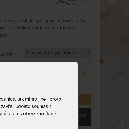
 z viscoelastické pěny ve snímatelném
je ortopedické vlastnosti matrace.
lace.
stnost
5 380 Kč
cm
,
odesíláme
. dnů
uhlas, tak mimo jiné i proto
 již zakoupilo
25
zákazníků.
zavřít“ udělíte souhlas s
a účelem zobrazení cílené
KOUPIT