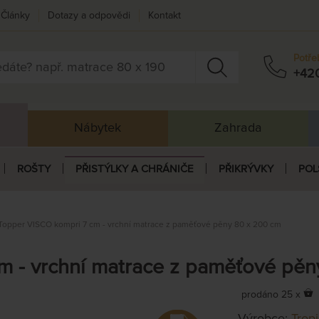
Články
Dotazy a odpovědi
Kontakt
Potře
+42
Nábytek
Zahrada
ROŠTY
PŘISTÝLKY A CHRÁNIČE
PŘIKRÝVKY
POL
Topper VISCO kompri 7 cm - vrchní matrace z paměťové pěny 80 x 200 cm
m - vrchní matrace z paměťové pě
prodáno 25 x
Výrobce:
Trop