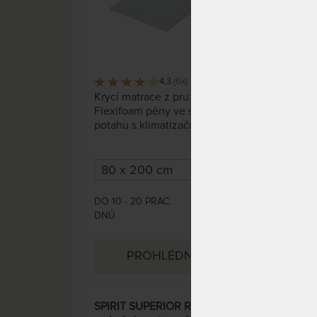
KOM
V
4,3
(6x)
50 x
Krycí matrace z pružné
Pruž
Flexifoam pěny ve snímatelném
pam
potahu s klimatizační vrstvou
dutého vlákna.
DO 10 - 20 PRAC.
DO 1
3 210 Kč
DNŮ
DNŮ
PROHLÉDNOUT
SPIRIT SUPERIOR ROOT 7 cm -
FER