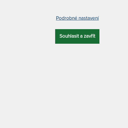
Prodlužuje
Podrobné nastavení
TOPPER VISCO
trace z paměťové pěny 80 x 200 cm
Souhlasit a zavřít
Topper Vi
Topper Vi
ZÁRUKA
ÚČEL
Topper Vi
4 roky
pohybové problémy
TOPPER VISCO 
PAMĚŤOVÉ PĚ
MATERIÁL POTAHU
ATYP
 klimatizační vrstvou z dutého vlákna
80 x 200 cm
ěťové (visco) pěny střední tuhosti