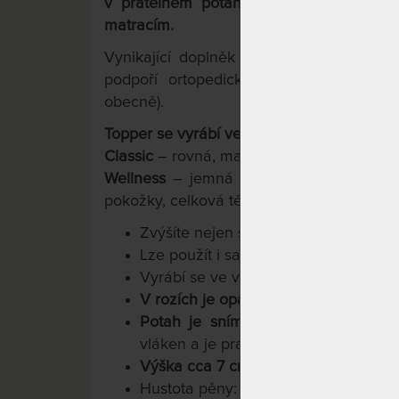
v pratelném potahu s gumovými pásky
matracím.
Vynikající doplněk pro každý konstrukč
podpoří ortopedické vlastnosti a poho
obecně).
Topper se vyrábí ve dvou volitelných pro
Classic
– rovná, masivní neprofilovaná p
Wellness
– jemná masážní profilace po 
pokožky, celková tělesná relaxace).
Zvýšíte nejen své výšku lůžka, ale i s
Lze použít i samostatně jako masážní
Vyrábí se ve výškách
5 cm,
7 cm ne
V rozích je opatřen gumovými pásky 
Potah je snímatelný, dvojdílný
, pro
vláken a je pratelný na 60°C.
Výška cca 7 cm
3
Hustota pěny: 45 kg/m