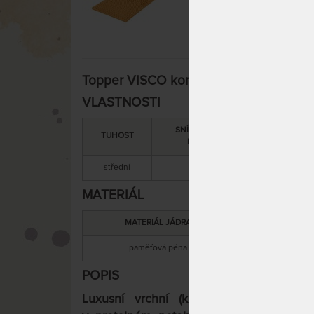
Topper VISCO kompri 7 cm - vrchní ma
VLASTNOSTI
SNÍMATELNÝ
CELKOVÁ
TUHOST
POTAH
VÝŠKA
střední
ano
7 cm
MATERIÁL
MATERIÁL JÁDRA
paměťová pěna
s
POPIS
Luxusní vrchní (krycí) matrace z pam