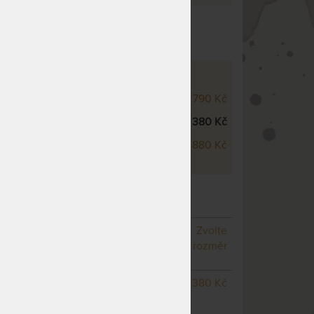
 životnost
 - VÝŠKOVÉ VARIANTY
sco 5 cm
3 790 Kč
sco 7 cm
5 380 Kč
sco 9 cm
6 880 Kč
KOMPRI 7 CM - VRCHNÍ MATRACE Z
NY
– další varianty
NA OBJEDNÁVKU
Zvolte
odesíláme do 10 - 20 prac.
rozměr
dnů
NA OBJEDNÁVKU
5 380 Kč
odesíláme do 10 - 20 prac.
dnů