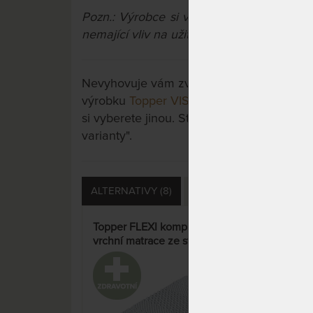
Pozn.: Výrobce si vyhrazuje právo na př
nemající vliv na užitné vlastnosti výrobků.
Nevyhovuje vám zvolená varianta výrobku?
výrobku
Topper VISCO kompri 7 cm - vrc
si vyberete jinou. Stačí si rozkliknout dalš
varianty".
ALTERNATIVY (8)
DOTAZY (1)
HODNOCE
Topper FLEXI kompri 7 cm -
PŘI
vrchní matrace ze studené
topp
pěny