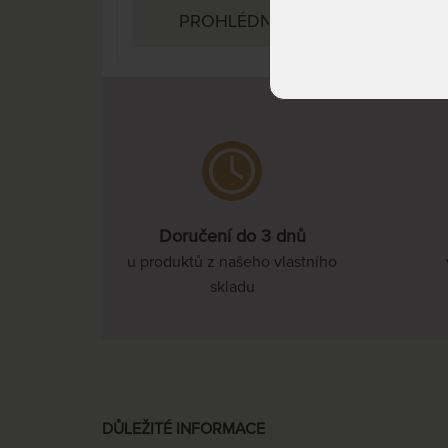
PROHLÉDNOUT
Doručení do 3 dnů
u produktů z našeho vlastního
skladu
DŮLEŽITÉ INFORMACE