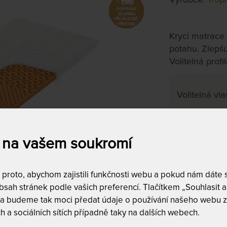
Krycí matrace
potahu. Zlepšu
Volitelná profi
Volitelná vla
80 x 200 
 na vašem soukromí
na objednávku
do 10 - 20 prac
roto, abychom zajistili funkčnosti webu a pokud nám dáte so
Tento produkt si
sah stránek podle vašich preferencí. Tlačítkem „Souhlasit a 
 a budeme tak moci předat údaje o používání našeho webu z
h a sociálních sítích případně taky na dalších webech.