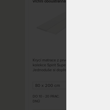
vrchní oboustranná matrace z
ze 
latexu a studené pěny
15%
KOM
V
Trva
5 x
Krycí matrace z prvotřídní
pruž
kolekce Spirit Superior.
bodo
Jednoduše si dopřejte ještě
rovn
vyšší komfort.
těla.
DO 1
DO 10 - 20 PRAC.
DNŮ
6 409 Kč
DNŮ
7 540 Kč