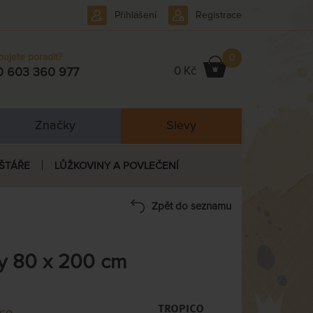
Přihlášení
Registrace
bujete poradit?
0
0 Kč
0 603 360 977
Značky
Slevy
ŠTÁŘE
LŮŽKOVINY A POVLEČENÍ
Zpět do seznamu
ny 80 x 200 cm
ico