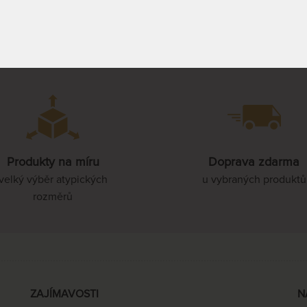
PROHLÉDNOUT
PROHLÉDNOUT
200 x 210 cm
80 x 220 cm
85 x 220 cm
Produkty na míru
Doprava zdarma
velký výběr atypických
u vybraných produktů
90 x 220 cm
rozměrů
100 x 220 cm
110 x 220 cm
ZAJÍMAVOSTI
N