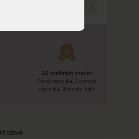
dnů
PROHLÉDNOUT
NA OBJEDNÁVKU
16 786 Kč
odesíláme do 10 - 20 prac.
dnů
NA OBJEDNÁVKU
6 456 Kč
odesíláme do 10 - 20 prac.
dnů
NA OBJEDNÁVKU
7 102 Kč
odesíláme do 10 - 20 prac.
dnů
22 kvalitních značek
Česká republika, Slovenská
NA OBJEDNÁVKU
6 456 Kč
odesíláme do 10 - 20 prac.
republika, Německo, Itálie
dnů
NA OBJEDNÁVKU
7 747 Kč
odesíláme do 10 - 20 prac.
dnů
NA OBJEDNÁVKU
11 363 Kč
ÁŠ SERVIS
odesíláme do 10 - 20 prac.