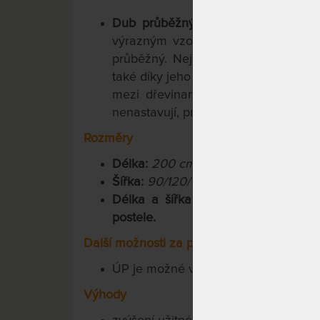
Dub průběžný
- pokud preferujete 
výrazným vzorem a strukturou, do
průběžný. Nejnáročnější zákazníci h
také díky jeho pevnosti, ne nadarmo 
mezi dřevinami". Při výrobě desek
nenastavují, prioritou zůstává kresba
Rozměry
Délka:
200 cm
Šířka:
90/120/140/160/180/200 cm
Délka a šířka úložného prostoru m
postele.
Další možnosti za příplatek
ÚP je možné vyrobit
také
v prodlou
Výhody