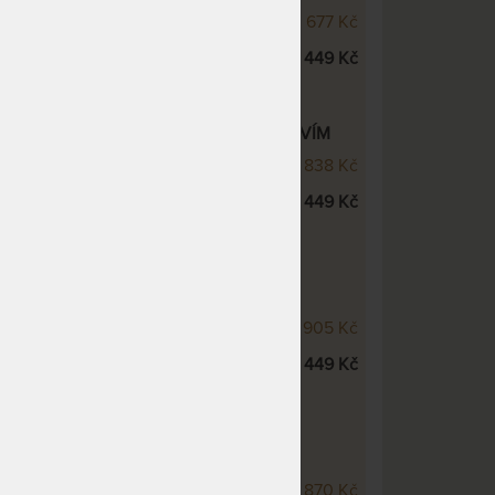
IC - dubová postel
32 677 Kč
ROSTOR dno pevné - dub
11 449 Kč
VÁ POSTEL SOFI LUX S PŘÍSLUŠENSTVÍM
- dubová postel
27 838 Kč
ROSTOR dno pevné - dub
11 449 Kč
VÁ POSTEL KARLO NIGHT S
VÍM
HT - dubová postel
19 905 Kč
ROSTOR dno pevné - dub
11 449 Kč
VÁ POSTEL KARLO FAMILY S
VÍM
ILY - dubová postel
23 870 Kč