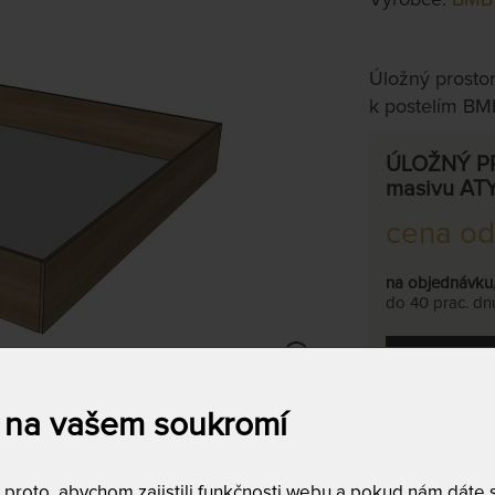
Úložný prostor
k postelím BM
ÚLOŽNÝ PR
masivu AT
cena od
na objednávku
do 40 prac. dn
MÁ
 na vašem soukromí
Provedení 
roto, abychom zajistili funkčnosti webu a pokud nám dáte so