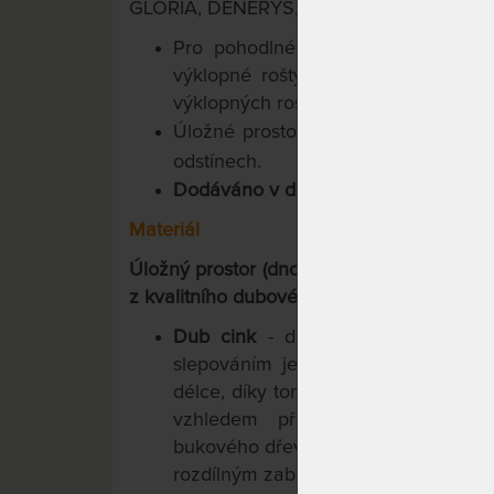
GLORIA, DENERYS, TINA a ADRIANA.
Pro pohodlné využívání úložného p
výklopné rošty. Můžete si vybrat 
výklopných roštů.
Úložné prostory pro postele z dub
odstínech.
Dodáváno v demontu.
Materiál
Úložný prostor (dno pevné tloušťky 18 mm
z kvalitního dubového masivu
ve dvou de
Dub cink
- desky z cinkovaného 
slepováním jednotlivých vlysů jak p
délce, díky tomu vynikají pevností a
vzhledem připomínají parketovo
bukového dřeva se dub cink liší výra
rozdílným zabarvením slepovaných 