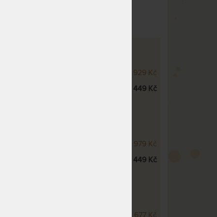
obek
Přírodní materiály
VÁ POSTEL ELLA DREAM S
VÍM
AM - dubová postel
26 929 Kč
ROSTOR dno pevné - dub
11 449 Kč
VÁ POSTEL DENERYS PARADISE S
VÍM
PARADISE - dubová postel
33 979 Kč
ROSTOR dno pevné - dub
11 449 Kč
VÁ POSTEL DENERYS STAR S
VÍM
STAR - dubová postel
30 677 Kč