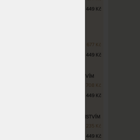
ROSTOR dno pevné - dub
11 449 Kč
VÁ POSTEL DENERYS LIVE S
VÍM
IVE - dubová postel
30 677 Kč
ROSTOR dno pevné - dub
11 449 Kč
VÁ POSTEL ELLA LUX S PŘÍSLUŠENSTVÍM
- dubová postel
33 708 Kč
ROSTOR dno pevné - dub
11 449 Kč
VÁ POSTEL SOFI LUX XL S PŘÍSLUŠENSTVÍM
XL - dubová postel
31 235 Kč
ROSTOR dno pevné - dub
11 449 Kč