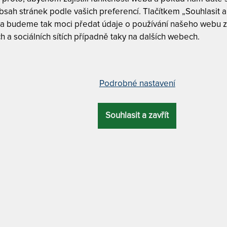
Zvolte desig
sah stránek podle vašich preferencí. Tlačítkem „Souhlasit a 
 a budeme tak moci předat údaje o používání našeho webu z
h a sociálních sítích případně taky na dalších webech.
Prodloužen
vého masivu ATYP
Volba prodlo
Podrobné nastavení
ÚČEL
Moření dub
s úložným prostorem
Souhlasit a zavřít
Zvolte pož
okou kvalitu použitých materiálů a
natur olej
va.
8 mm)
je pevný korpus, který se po
tel a nad ním se sestaví popř. umístí
ard jsou určeny pro postele z řady:
ný prostor už obsahuje), ELLA, VIOLA,