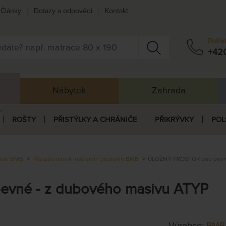
Články
Dotazy a odpovědi
Kontakt
Potře
+42
Nábytek
Zahrada
ROŠTY
PŘISTÝLKY A CHRÁNIČE
PŘIKRÝVKY
POL
tele BMB
Příslušenství k masivním postelím BMB
ÚLOŽNÝ PROSTOR dno pevné
vné - z dubového masivu ATYP
Výrobce:
BMB