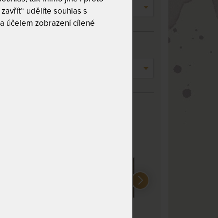
n:
- vyberte -
zavřít“ udělíte souhlas s
a účelem zobrazení cílené
í délky
užení:
- vyberte -
 masiv
adovaný odstín:
origin olej
palisandr olej
wenge olej