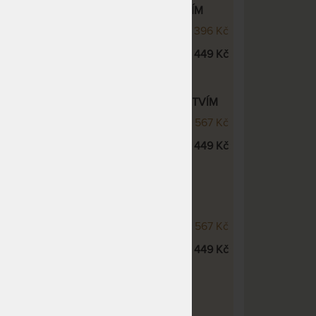
VÁ POSTEL SOFI XL S PŘÍSLUŠENSTVÍM
 dubová postel
28 396 Kč
ROSTOR dno pevné - dub
11 449 Kč
VÁ POSTEL GLORIA XL S PŘÍSLUŠENSTVÍM
 - masivní dubová postel
28 567 Kč
ROSTOR dno pevné - dub
11 449 Kč
VÁ POSTEL GLORIA FAMILY XL S
VÍM
MILY XL - dubová postel
28 567 Kč
ROSTOR dno pevné - dub
11 449 Kč
VÁ POSTEL ELLA MOSAIC S
VÍM