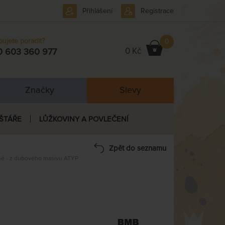
Přihlášení
Registrace
bujete poradit?
0
0 Kč
0 603 360 977
Značky
Slevy
ŠTÁŘE
LŮŽKOVINY A POVLEČENÍ
Zpět do seznamu
 - z dubového masivu ATYP