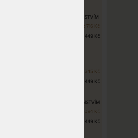
VÁ POSTEL ELLA MOON S PŘÍSLUŠENSTVÍM
N - dubová postel
32 716 Kč
ROSTOR dno pevné - dub
11 449 Kč
OVÁ POSTEL ELLA HARMONY S
VÍM
MONY - dubová postel
27 345 Kč
ROSTOR dno pevné - dub
11 449 Kč
VÁ POSTEL ELLA FAMILY S PŘÍSLUŠENSTVÍM
LY - dubová postel
29 084 Kč
ROSTOR dno pevné - dub
11 449 Kč