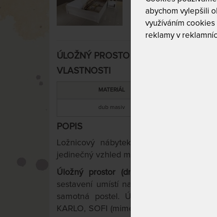
abychom vylepšili ob
využíváním cookies
reklamy v reklamníc
ÚLOŽNÝ PROSTOR dno pevné - z dubo
VLASTNOSTI
MATERIÁL
dub masiv
POPIS
Ložnicový nábytek BMB vám nabízí vys
jedinečný vzhled masivního dubového dře
Úložný prostor (dno pevné tloušťky 1
sestavení umístí na místo určené pro pos
samotná postel. Úložné prostory stand
KARLO, SOFI (mimo SOFI plus, která úlož