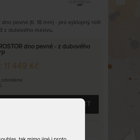
 dno pevné (tl. 18 mm) - pro výklopný rošt
B z dubového masivu.
OSTOR dno pevné - z dubového
YP
: 11 449 Kč
,
odesíláme
ů
M ZÁJEM O TENTO PRODUKT
masivu
uhlas, tak mimo jiné i proto