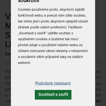
soukromí
Cookies používáme proto, abychom zajistili
VELKÁ PARTNERSKÁ
funkčnosti webu a pokud nám dáte souhlas,
tak mimo jiné i proto abychom vylepšili obsah
MATRACE VS. DVĚ
stránek podle vašich preferencí. Tlačítkem
SAMOSTATNÉ - CO JE
„Souhlasit a zavřít“ udělíte souhlas s
využíváním cookies a budeme tak moci
LEPŠÍ VOLBA?
předat údaje o používání našeho webu za
účelem zobrazení cílené reklamy v reklamních
Kategorie:
Výběr matrace
a sociálních sítích případně taky na dalších
webech.
Výběr správné matrace do postele je klíčový nejen
pro komfort, ale i pro kvalitu spánku obou partnerů.
Podrobné nastavení
Otázka, zda se rozhodnout pro jednu velkou
partnerskou matraci nebo dvě samostatné, je nejen
Souhlasit a zavřít
o osobních preferencích, ale také o praktických
volbách. Správná matrace vám
zajistí kvalitní