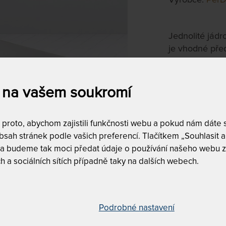
Jednolité jádr
je vhodné před
tvrdším, hosty
snímatelným a
 na vašem soukromí
80 x 210 c
na objednávku
do 20 - 25 pra
roto, abychom zajistili funkčnosti webu a pokud nám dáte so
sah stránek podle vašich preferencí. Tlačítkem „Souhlasit a 
Tento produkt si
 a budeme tak moci předat údaje o používání našeho webu z
h a sociálních sítích případně taky na dalších webech.
Podrobné nastavení
Tuhost 4 z