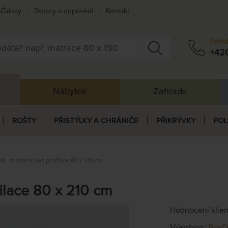
Články
Dotazy a odpovědi
Kontakt
Potře
+42
Nábytek
Zahrada
ROŠTY
PŘISTÝLKY A CHRÁNIČE
PŘIKRÝVKY
POL
I - matrace bez profilace 80 x 210 cm
ilace 80 x 210 cm
Hodnocení klie
Výrobce:
PerD