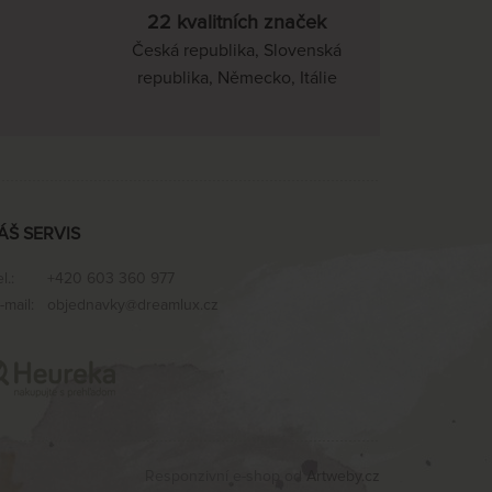
pracovních dnů
22 kvalitních značek
Česká republika, Slovenská
NA OBJEDNÁVKU
7 047 Kč
odesíláme do 20 - 25
republika, Německo, Itálie
pracovních dnů
NA OBJEDNÁVKU
7 533 Kč
odesíláme do 20 - 25
pracovních dnů
NA OBJEDNÁVKU
8 497 Kč
ÁŠ SERVIS
odesíláme do 20 - 25
pracovních dnů
el.:
+420 603 360 977
NA OBJEDNÁVKU
9 461 Kč
-mail:
objednavky@dreamlux.cz
odesíláme do 20 - 25
pracovních dnů
NA OBJEDNÁVKU
10 431 Kč
odesíláme do 20 - 25
pracovních dnů
NA OBJEDNÁVKU
11 395 Kč
Responzivní e-shop od
Artweby.cz
odesíláme do 20 - 25