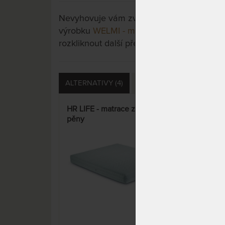
Nevyhovuje vám zvolená varianta výrobku?
výrobku
WELMI - matrace bez profilace
a 
rozkliknout další přes tlačítko "Zobrazit vš
ALTERNATIVY (4)
PŘÍSLUŠENSTVÍ (4)
D
HR LIFE - matrace ze studené
WAN
pěny
mat