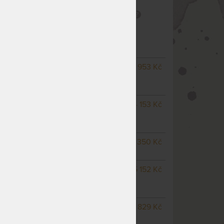
0°C
Snímatelný potah
CE BEZ PROFILACE
– další varianty
NA OBJEDNÁVKU
3 953 Kč
odesíláme do 20 - 25
pracovních dnů
NA OBJEDNÁVKU
4 153 Kč
odesíláme do 20 - 25
pracovních dnů
SKLADEM > 100 KS
4 350 Kč
odesíláme do 2 prac. dnů
m
NA OBJEDNÁVKU
5 152 Kč
odesíláme do 20 - 25
pracovních dnů
NA OBJEDNÁVKU
5 829 Kč
odesíláme do 20 - 25