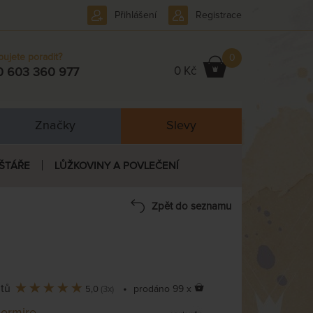
Přihlášení
Registrace
bujete poradit?
0
0 Kč
0 603 360 977
Značky
Slevy
ŠTÁŘE
LŮŽKOVINY A POVLEČENÍ
Zpět do seznamu
ntů
•
prodáno 99 x
5,0
(3x)
ormire