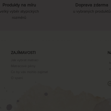
Produkty na míru
Doprava zdarma
velký výběr atypických
u vybraných produktů
110 x 210 cm
rozměrů
120 x 210 cm
140 x 210 cm
ZAJÍMAVOSTI
N
Jak vybrat matraci
t
Matracové pěny
160 x 210 cm
e
Co by vás mohlo zajímat
O spaní
180 x 210 cm
200 x 210 cm
a.