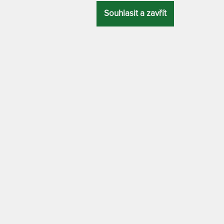
Souhlasit a zavřít
Praní na 3
WELMI - MATRA
0 cm
80 x 200 cm
CELKOVÁ
ZÁRUKA
PROFILACE
VÝŠKA
85 x 200 cm
14 cm
2 roky
bez profilace
90 x 200 cm
MATERIÁL POTAHU
100 x 200 c
s klimatizační vrstvou z dutého vlákna
110 x 200 cm
tní matrace vyšší tuhosti,
s jádrem ze