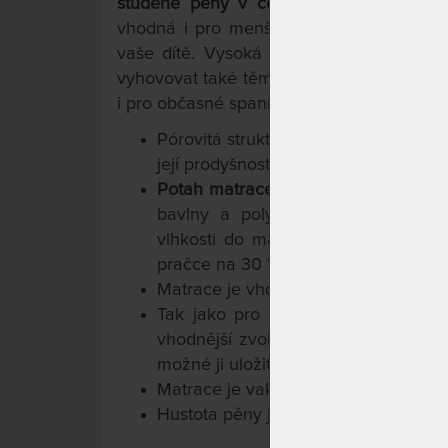
studené pěny v celku
. Díky své vyšší 
vhodná i pro menší děti a představuje s
vaše dítě. Vysoká tuhost matrace vytvá
vyhovovat také těm, kteří preferují
tvrdší 
i pro občasné spaní, například na chatě ne
Pórovitá struktura pěny zajišťuje odv
její prodyšnost.
Potah matrace je snímatelný a prat
bavlny a polyesteru prodlužuje ž
vlhkosti do matrace. Je po celem o
pračce na 30 °C.
Matrace je vhodná pro všechny věko
Tak jako pro všechny matrace platí
vhodnější zvolit lamelový, segmento
možné ji uložit i na polohovací rošt.
Matrace je vakuově balená pro snad
Hustota pěny je 25kg/m3.