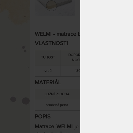
WELMI - matrace bez profilace 80 x 21
VLASTNOSTI
DOPORUČENÁ
SNÍMATELNÝ
TUHOST
NOSNOST
POTAH
tvrdší
130 kg
áno
MATERIÁL
LOŽNÍ PLOCHA
MATERIÁL JÁDRA
studená pena
studená pena
POPIS
Matrace WELMI
je jednoduchá, ale kvali