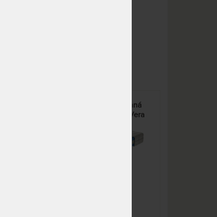
pracovních dnů
NA OBJEDNÁVKU
4 153 Kč
odesíláme do 20 - 25
pracovních dnů
NA OBJEDNÁVKU
4 350 Kč
odesíláme do 20 - 25
pracovních dnů
NA OBJEDNÁVKU
3 953 Kč
odesíláme do 20 - 25
ZARA - klasická oboustranná
pracovních dnů
ošek
matrace s potahem Aloe Vera
Silver
NA OBJEDNÁVKU
4 153 Kč
odesíláme do 20 - 25
%
pracovních dnů
NA OBJEDNÁVKU
4 350 Kč
odesíláme do 20 - 25
pracovních dnů
NA OBJEDNÁVKU
5 543 Kč
odesíláme do 20 - 25