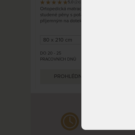
5,0
(2x)
4 x
Ortopedická matrace ze
Obo
studené pěny s potahem
Dvou
příjemným na dotek.
na 6
DO 20 - 25
DO 1
9 255 Kč
PRACOVNÍCH DNŮ
PRA
PROHLÉDNOUT