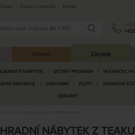
Články
Dotazy a odpovědi
Kontakt
Potře
+42
Nábytek
Zahrada
ALKONOVÝ NÁBYTEK
DĚTSKÝ PROGRAM
HOUPAČKY, HO
ADNÍ DEKORACE
GRILOVÁNÍ
PLOTY
ZAHRADNÍ KŮL
DOPLŇKY
Zahrada
Zahradní nábytek
Nábytek z teaku
HRADNÍ NÁBYTEK Z TEAKU