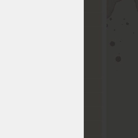
teakový kořen
2
umělý ratan + teak
2