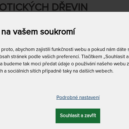
OTICKÝCH DŘEVIN
 na vašem soukromí
roto, abychom zajistili funkčnosti webu a pokud nám dáte so
RALI JSTE:
sah stránek podle vašich preferencí. Tlačítkem „Souhlasit a 
 a budeme tak moci předat údaje o používání našeho webu z
evo-magnolie-kov
h a sociálních sítích případně taky na dalších webech.
ZRUŠIT FILTRY
a
Dostupnost a dopra
Podrobné nastavení
skladem
0
doprava zda
,580
Kč
do
180,750
Kč
Souhlasit a zavřít