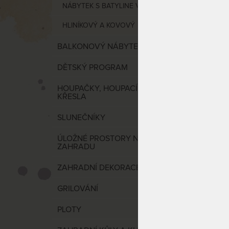
NÁBYTEK S BATYLINE VÝPLETEM
HLINÍKOVÝ A KOVOVÝ NÁBYTEK
BALKONOVÝ NÁBYTEK
DĚTSKÝ PROGRAM
HOUPAČKY, HOUPACÍ SÍTĚ A
KŘESLA
SLUNEČNÍKY
ÚLOŽNÉ PROSTORY NA
ZAHRADU
ZAHRADNÍ DEKORACE
GRILOVÁNÍ
PLOTY