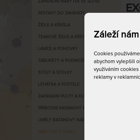
ZAHRADNÍ NÁBYTEK VE SLEVĚ
EX
SESTAVY DO ZAHRADY
ŽIDLE A KŘESLA
Záleží nám
TEAKOVÉ ŽIDLE A KŘESLA
LAVICE A POHOVKY
Cookies používáme p
VYB
TABURETY A PODNOŽE
abychom vylepšili ob
využíváním cookies
dr
STOLY A STOLKY
reklamy v reklamníc
LEHÁTKA A POSTELE
ZAHRADNÍ PULTY A KUCHYNĚ
Cen
PŘÍRODNÍ RATANOVÝ NÁBYTEK
od
2
UMĚLÝ RATANOVÝ NÁBYTEK
NÁBYTEK Z TEAKU