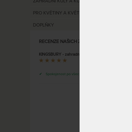
ZAHRADNÍ KŮLY A KULATINA
PRO KVĚTINY A KVĚTINKY
DOPLŇKY
RECENZE NAŠICH ZÁKAZNÍKŮ
KINGSBURY - zahradní křeslo z teaku
Tep
Spokojenost po všech stránkách.