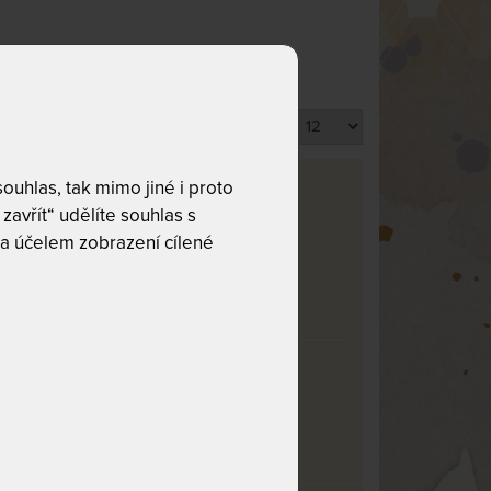
Produktů na stránku
uhlas, tak mimo jiné i proto
zavřít“ udělíte souhlas s
a účelem zobrazení cílené
va
rma
0