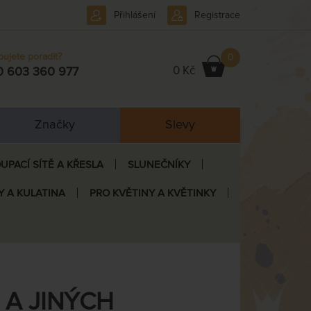
Přihlášení
Registrace
bujete poradit?
0
0 Kč
0 603 360 977
Značky
Slevy
UPACÍ SÍTĚ A KŘESLA
SLUNEČNÍKY
Y A KULATINA
PRO KVĚTINY A KVĚTINKY
 A JINÝCH