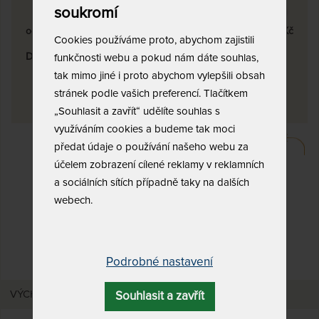
soukromí
od
2,580
Kč
do
180,750
Kč
Cookies používáme proto, abychom zajistili
Dostupnost a doprava
funkčnosti webu a pokud nám dáte souhlas,
skladem
97
tak mimo jiné i proto abychom vylepšili obsah
stránek podle vašich preferencí. Tlačítkem
doprava zdarma
79
„Souhlasit a zavřít“ udělíte souhlas s
využíváním cookies a budeme tak moci
DALŠÍ FILTRY
předat údaje o používání našeho webu za
Vyfiltrujte si jen to, co
účelem zobrazení cílené reklamy v reklamních
a sociálních sítích případně taky na dalších
hledáte!
webech.
(current)
1
2
3
4
5
6
7
8
9
Podrobné nastavení
VÝCHOZÍ
Souhlasit a zavřít