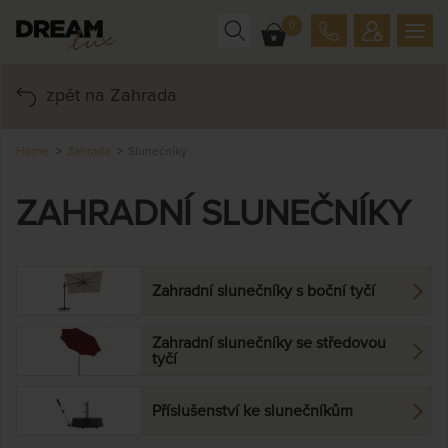
0
zpět na Zahrada
Home
Zahrada
Slunečníky
ZAHRADNÍ SLUNEČNÍKY
Zahradní slunečníky s boční tyčí
Zahradní slunečníky se středovou
tyčí
Příslušenství ke slunečníkům