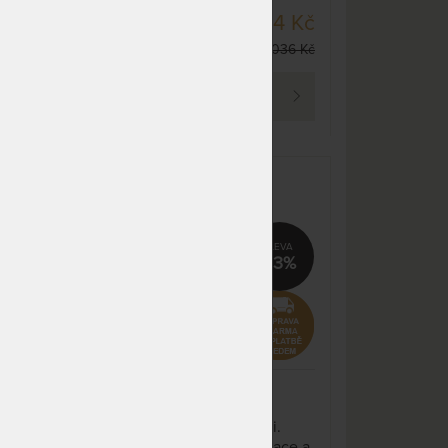
dnů
DO 10 - 15 PRAC.
694 Kč
DNŮ
 Kč
NA OBJEDNÁVKU
1 302 Kč
1 036 Kč
odesíláme do 10 - 15 prac.
36 Kč
dnů
PROHLÉDNOUT
NA OBJEDNÁVKU
1 465 Kč
odesíláme do 10 - 15 prac.
dnů
0 -
TROPICO POLYCOTTON
NA OBJEDNÁVKU
829 Kč
MEDICAL MOLTON 30 -
odesíláme do 10 - 15 prac.
 °C
matracový chránič - praní na 95
dnů
°C
%
33%
NA OBJEDNÁVKU
829 Kč
odesíláme do 10 - 15 prac.
dnů
NA OBJEDNÁVKU
829 Kč
odesíláme do 10 - 15 prac.
dnů
NA OBJEDNÁVKU
814 Kč
ce a
Matracový chránič s bokmi.
odesíláme do 10 - 15 prac.
aní
Zabraňuje znečištění matrace a