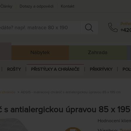
Články
Dotazy a odpovědi
Kontakt
Potře
+42
Nábytek
Zahrada
ROŠTY
PŘISTÝLKY A CHRÁNIČE
PŘIKRÝVKY
POL
ní chrániče
AEGIS - matracový chránič s antialergickou úpravou 85 x 195 cm
č s antialergickou úpravou 85 x 19
Hodnocení klie
Výrobce:
Trop