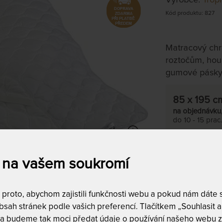
Kód produktu: 827
Matracový chr
roztočům, houb
gumové pásky 
85 x 195 c
na objednávku
do 10 - 15 prac
Tento produkt si
 na vašem soukromí
roto, abychom zajistili funkčnosti webu a pokud nám dáte so
sah stránek podle vašich preferencí. Tlačítkem „Souhlasit a 
Prodlužuje
 a budeme tak moci předat údaje o používání našeho webu z