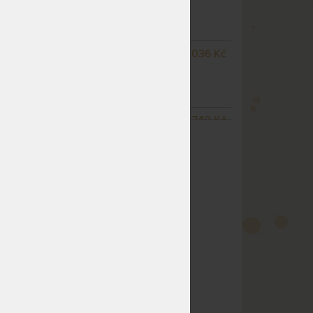
do 1 - 2 prac. dnů
(další na objednávku do 10
- 15 prac. dnů)
SKLADEM 1 KS
odesíláme
1 036 Kč
do 1 - 2 prac. dnů
(další na objednávku do 10
- 15 prac. dnů)
NA OBJEDNÁVKU
740 Kč
ZOBRAZIT VŠECHNY VARIANTY
odesíláme do 10 - 15 prac.
dnů
NEDOSTUPNÉ
829 Kč
nedá se zakoupit
m
NA OBJEDNÁVKU
814 Kč
odesíláme do 10 - 15 prac.
dnů
NEDOSTUPNÉ
1 140 Kč
nedá se zakoupit
NA OBJEDNÁVKU
1 184 Kč