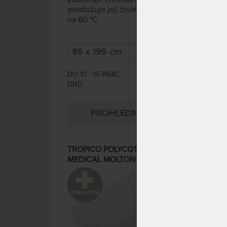
prodlužuje její životnost. Praní
prod
na 60 °C.
na 6
DO 10 - 15 PRAC.
DO 1
694 Kč
DNŮ
DNŮ
1 036 Kč
PROHLÉDNOUT
TROPICO POLYCOTTON
TRO
MEDICAL MOLTON 25 -
MED
matracový chránič - praní na 95
matr
°C
°C
33%