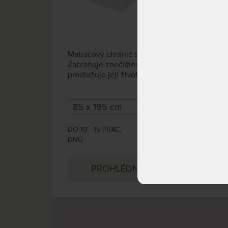
Matr
2 x
Matracový chránič s bokmi.
Zabr
Zabraňuje znečištění matrace a
prod
prodlužuje její životnost. Praní
na 9
na 95 °C. Obsahuje všitou
klim
klimatizační vrstvu z
poly
polyesterových vláken. K
matr
matraci se upevní pomocí 4 ks
gum
DO 1
gumových pásků našitých v
rozí
DO 10 - 15 PRAC.
DNŮ
1 400 Kč
rozích.
DNŮ
2 089 Kč
PROHLÉDNOUT