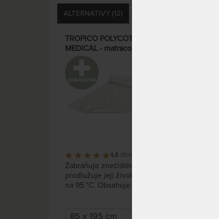
ALTERNATIVY (12)
SOUVISEJÍCÍ (1)
DOTA
TROPICO POLYCOTTON
HYP
MEDICAL - matracový chránič -
chrá
praní na 95 °C
pran
33%
4,8
(19x)
796 x
Zabraňuje znečištění matrace a
Zabr
prodlužuje její životnost. Praní
prod
na 95 °C. Obsahuje všitou
na 6
klimatizační vrstvu z
polyesterových vláken. K
matraci se upevní pomocí 4 ks