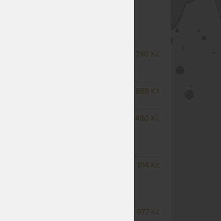
ACOVÝ CHRÁNIČ S ANTIALERGICKOU
ší varianty
SKLADEM > 5 KS
740 Kč
odesíláme do 1 - 2 prac.
dnů
SKLADEM 5 KS
odesíláme
888 Kč
do 1 - 2 prac. dnů
SKLADEM 2 KS
odesíláme
1 480 Kč
do 1 - 2 prac. dnů
(další na objednávku do 10
- 15 prac. dnů)
SKLADEM 2 KS
odesíláme
814 Kč
do 1 - 2 prac. dnů
(další na objednávku do 10
- 15 prac. dnů)
SKLADEM 2 KS
odesíláme
977 Kč