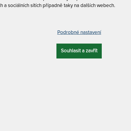
h a sociálních sítích případně taky na dalších webech.
AEGIS - MATR
ckou úpravou 85 x 195 cm
ÚPRAVOU
– dal
90 x 200 cm
Podrobné nastavení
ÚČEL
DALŠÍ VÝHODA
zdravotnický prostředek / praní na
Souhlasit a zavřít
antimikrobiální
60 °C
90 x 220 cm
180 x 200 cm
na matraci. Slouží k její ochraně před
ivotnost. V rozích jsou
všité gumové
e na matraci a jeho dokonalé přilnutí.
- aktivní hygiena.
90 x 210 cm
brání zvyšování populace roztočů
e, má antibakteriální složení, které
cích astma. Úprava je praní odolná a
100 x 220 cm
atologicky testována a je bezpečná pro