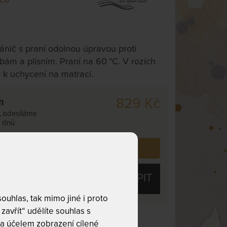
ánič s praní odolnou úpravou proti
ám a plísním. Praní na 60 °C. V rozích
k uchycení na matraci.
829 Kč
m
,
odesíláme
. dnů
 již zakoupilo
466
zákazníků.
KOUPIT
uhlas, tak mimo jiné i proto
zavřít“ udělíte souhlas s
 životnost
Praní na 60 °C
a účelem zobrazení cílené