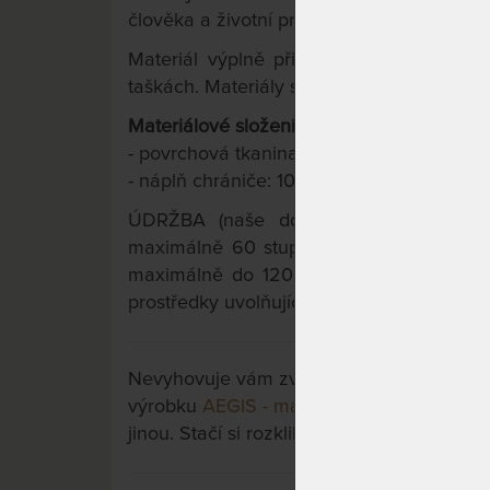
člověka a životní prostředí.
Materiál výplně přináší výborné termo-iz
taškách. Materiály splňují přísné normy
Materiálové složení:
- povrchová tkanina: 50 % polyester / 50
- náplň chrániče: 100 % polyesterové roun
ÚDRŽBA (naše doporučení k užívání a 
maximálně 60 stupňů Celsia, teplota sušen
maximálně do 120 °C, postupným zvyšová
prostředky uvolňujícími chlor, výrobek se n
Nevyhovuje vám zvolená varianta výrobku?
výrobku
AEGIS - matracový chránič s anti
jinou. Stačí si rozkliknout další přes tlačít