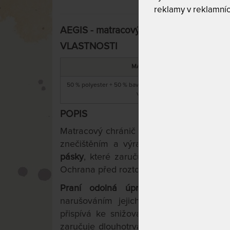
reklamy v reklamníc
AEGIS - matracový chránič s antialergi
VLASTNOSTI
MATERIÁL
50 % polyester + 50 % bavlna s úpravou AEGIS / duté PES
vlákno
POPIS
Matracový chránič určený k uložení přímo 
znečištěním a výrazně prodlužuje její ž
pásky
, které zaručují přichycení chránič
Ochrana před roztoči, houbami a plísněmi 
Praní odolná úprava AEGIS
aktivně 
narušováním jejich potravinového řetězc
přispívá ke snižování faktorů způsobují
zaručuje dlouhotrvající svěžest, je derm