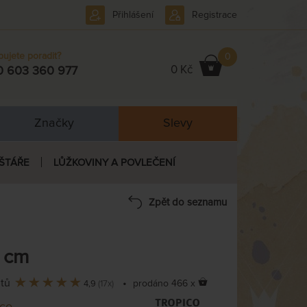
Přihlášení
Registrace
bujete poradit?
0
0 Kč
0 603 360 977
Značky
Slevy
ŠTÁŘE
LŮŽKOVINY A POVLEČENÍ
Zpět do seznamu
5 cm
ntů
•
prodáno 466 x
4,9
(17x)
ico