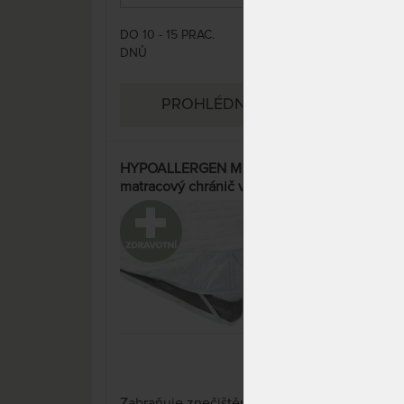
gumových pásků našitých v
rozích.
DO 10 - 15 PRAC.
DO 1
661 Kč
DNŮ
DNŮ
991 Kč
PROHLÉDNOUT
HYPOALLERGEN MOLTON 20 -
HYP
matracový chránič v akci
matr
"Férové ceny" - praní na 60 °C
"Fér
33%
3 x
Zabraňuje znečištění matrace a
Zabr