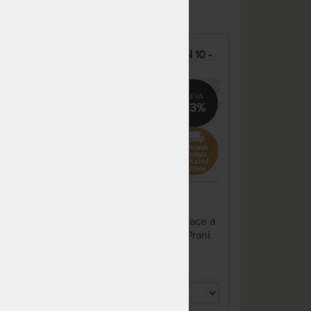
odesíláme do 10 - 15 prac.
dnů
NA OBJEDNÁVKU
1 332 Kč
5 -
odesíláme do 10 - 15 prac.
HYPOALLERGEN MOLTON 10 -
dnů
matracový chránič v akci
 °C
"Férové ceny" - praní na 60 °C
m
NA OBJEDNÁVKU
1 702 Kč
odesíláme do 10 - 15 prac.
%
33%
dnů
NEDOSTUPNÉ
829 Kč
nedá se zakoupit
NA OBJEDNÁVKU
829 Kč
odesíláme do 10 - 15 prac.
dnů
Zabraňuje znečištění matrace a
x
ce a
NA OBJEDNÁVKU
prodlužuje její životnost. Praní
829 Kč
aní
odesíláme do 10 - 15 prac.
na 60 °C.
dnů
NA OBJEDNÁVKU
1 140 Kč
odesíláme do 10 - 15 prac.