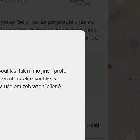
trace Bella Lux se přizpůsobí vašemu
ěťové pěně. Podporu tvoří studená pěna.
je jsou po delší straně spevněné pomocí
 bloků.
0 cm
uhlas, tak mimo jiné i proto
zavřít“ udělíte souhlas s
e tento produkt nelze zakoupit.
a účelem zobrazení cílené
e 3
ATRACE S LÍNOU PĚNOU A BOČNICEMI
– další