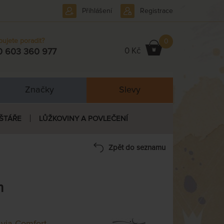
Přihlášení
Registrace
bujete poradit?
0
0 Kč
0 603 360 977
Značky
Slevy
ŠTÁŘE
LŮŽKOVINY A POVLEČENÍ
Zpět do seznamu
m
via Comfort