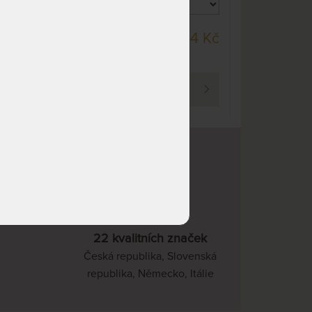
nedá se zakoupit
NEDOSTUPNÉ
11 930 Kč
DO 10 - 15 PRAC.
 Kč
2 234 Kč
nedá se zakoupit
DNŮ
NEDOSTUPNÉ
11 930 Kč
nedá se zakoupit
PROHLÉDNOUT
NEDOSTUPNÉ
12 784 Kč
nedá se zakoupit
NEDOSTUPNÉ
15 109 Kč
nedá se zakoupit
NEDOSTUPNÉ
6 973 Kč
nedá se zakoupit
NEDOSTUPNÉ
6 973 Kč
nedá se zakoupit
22 kvalitních značek
Česká republika, Slovenská
NEDOSTUPNÉ
6 973 Kč
republika, Německo, Itálie
nedá se zakoupit
NEDOSTUPNÉ
6 973 Kč