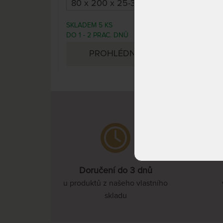
matr
SKLADEM 5 KS
DO 1
1 390 Kč
DO 1 - 2 PRAC. DNŮ
DNŮ
PROHLÉDNOUT
Doručení do 3 dnů
u produktů z našeho vlastního
skladu