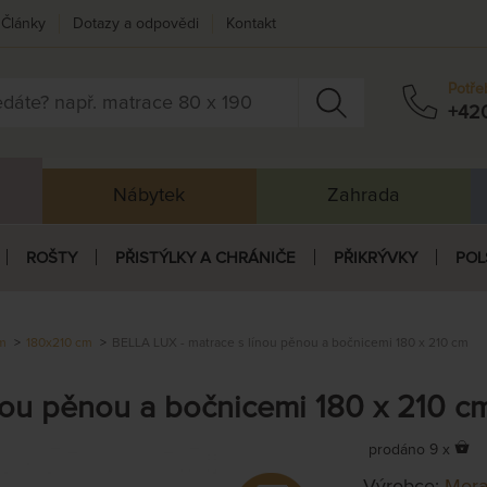
Články
Dotazy a odpovědi
Kontakt
Potře
+42
Nábytek
Zahrada
ROŠTY
PŘISTÝLKY A CHRÁNIČE
PŘIKRÝVKY
POL
cm
180x210 cm
BELLA LUX - matrace s línou pěnou a bočnicemi 180 x 210 cm
nou pěnou a bočnicemi 180 x 210 c
prodáno 9 x
Výrobce:
Mora