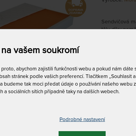
Sendvičová ma
tělu díky pam
Matracové kra
dvou pěnových
 na vašem soukromí
180 x 21
roto, abychom zajistili funkčnosti webu a pokud nám dáte so
sah stránek podle vašich preferencí. Tlačítkem „Souhlasit a 
Litujeme, al
 a budeme tak moci předat údaje o používání našeho webu z
h a sociálních sítích případně taky na dalších webech.
Tuhost 2 z
Podrobné nastavení
BELLA LUX - M
varianty