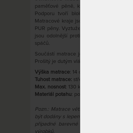
paměťové pěně, která tvoří ložnou ploch
Podporu tvoří blok studené pěny, kter
Matracové kraje jsou po delší straně s
PUR pěny. Vyztužené bočnice matrace vý
jsou odolnější proti sesezení. Matrace s
spáčů.
Součástí matrace je příjemný potah ALOE
Prošitý je dutým vláknem, pratelný na 60 
Výška matrace
: 14 cm
Tuhost matrace:
střední (tuhost 2 ze 3)
Max. nosnost
: 130 kg
Materiál potahu
: polyester
Pozn.: Matrace větší než 90x200 cm a 
být dodány s lepeným konstrukčním spoj
případné barevné odchylky pěn a potahů
výrobků.