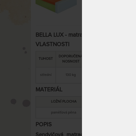
BELLA LUX - matrace s línou pěnou a b
VLASTNOSTI
DOPORUČENÁ
SNÍMATELNÝ
CELKOVÁ
TUHOST
NOSNOST
POTAH
VÝŠKA
střední
130 kg
ano
14 cm
MATERIÁL
LOŽNÍ PLOCHA
MATERIÁL JÁ
paměťová pěna
studená pěna +
POPIS
Sendvičová matrace Bella Lux
vás obe