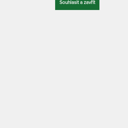
Souhlasit a zavřít
80 x 200 cm
85 x 200 cm
očnicemi 180 x 210 cm
90 x 200 cm
100 x 200 c
ZÁRUKA
PROFILACE
ÚČEL
110 x 200 cm
bez
se zpevněnými
5 let
profilace
bočnicemi
120 x 200 cm
DRA
MATERIÁL POTAHU
140 x 200 cm
 PUR
Aloe Vera
160 x 200 cm
jme, přizpůsobí se vašemu tělu díky