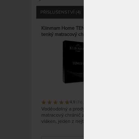
PŘÍSLUŠENSTVÍ (4)
DOTAZY (0)
HODNO
Klinmam Home TENCEL 30 -
AEGI
tenký matracový chránič
anti
4,9
(7x)
383 x
Voděodolný a prodyšný
Matr
matracový chránič z přírodních
odol
vláken, jeden z nejtenších ve
rozt
své třídě.
Pran
gum