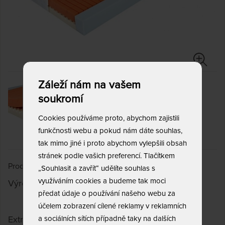
Záleží nám na vašem
soukromí
Cookies používáme proto, abychom zajistili
funkčnosti webu a pokud nám dáte souhlas,
tak mimo jiné i proto abychom vylepšili obsah
stránek podle vašich preferencí. Tlačítkem
Prodáno 21 x
„Souhlasit a zavřít“ udělíte souhlas s
využíváním cookies a budeme tak moci
Výrobce:
Moravia Comfort
předat údaje o používání našeho webu za
účelem zobrazení cílené reklamy v reklamních
a sociálních sítích případně taky na dalších
Extra odolná matrace Bella Plus je vybavena